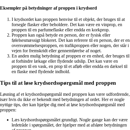
Eksempler på betydninger af proppen i krydsord
I krydsordet kan proppen henvise til et objekt, der bruges til at
forsegle flasker eller beholdere. Det kan være en vinprop, en
proppen til en parfumeflaske eller endda en korkprop.
Proppen kan også betyde en person, der er fysisk eller
følelsesmæssigt blokeret. Det kan referere til en person, der er en
oversvømmelsesproppen, en trafikproppen eller nogen, der står i
vejen for fremskridt eller gennemførelse af noget.
En anden mulig betydning af proppen er en enhed, der bruges til
at forhindre lækage eller flydende udslip. Det kan være en
proppen til en vask, en prop til et afløb eller endda en dæksel til
en flaske med flydende indhold.
Tips til at løse krydsordsspørgsmål med proppen
Løsning af et krydsordsspørgsmål med proppen kan være udfordrende,
især hvis du ikke er bekendt med betydningen af ​​ordet. Her er nogle
nyttige tips, der kan hjælpe dig med at løse krydsordsspørgsmål med
proppen:
Læs krydsordsspørgsmålet grundigt. Nogle gange kan der være
ledetråde i spørgsmålet, der hjælper med at afsløre betydningen