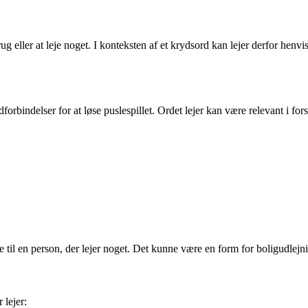
 eller at leje noget. I konteksten af et krydsord kan lejer derfor henvise t
dforbindelser for at løse puslespillet. Ordet lejer kan være relevant i f
se til en person, der lejer noget. Det kunne være en form for boligudlejni
 lejer: