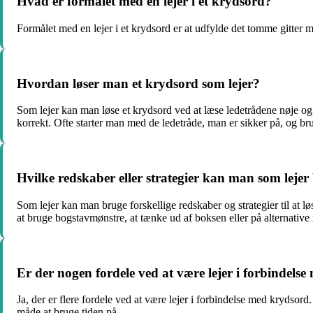
Hvad er formålet med en lejer i et krydsord?
Formålet med en lejer i et krydsord er at udfylde det tomme gitter m
Hvordan løser man et krydsord som lejer?
Som lejer kan man løse et krydsord ved at læse ledetrådene nøje og f
korrekt. Ofte starter man med de ledetråde, man er sikker på, og b
Hvilke redskaber eller strategier kan man som lejer 
Som lejer kan man bruge forskellige redskaber og strategier til at
at bruge bogstavmønstre, at tænke ud af boksen eller på alternative
Er der nogen fordele ved at være lejer i forbindels
Ja, der er flere fordele ved at være lejer i forbindelse med kryds
måde at bruge tiden på.