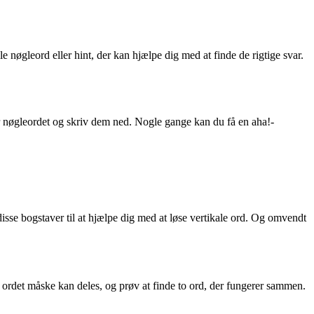
e nøgleord eller hint, der kan hjælpe dig med at finde de rigtige svar.
er nøgleordet og skriv dem ned. Nogle gange kan du få en aha!-
disse bogstaver til at hjælpe dig med at løse vertikale ord. Og omvendt
vor ordet måske kan deles, og prøv at finde to ord, der fungerer sammen.