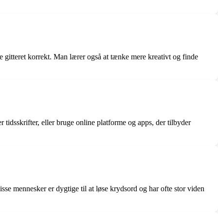
de gitteret korrekt. Man lærer også at tænke mere kreativt og finde
tidsskrifter, eller bruge online platforme og apps, der tilbyder
sse mennesker er dygtige til at løse krydsord og har ofte stor viden