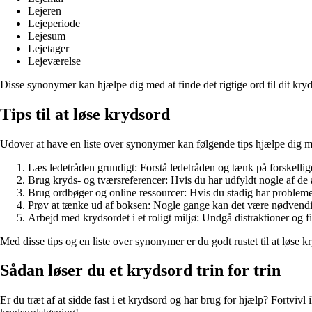
Lejeren
Lejeperiode
Lejesum
Lejetager
Lejeværelse
Disse synonymer kan hjælpe dig med at finde det rigtige ord til dit kryd
Tips til at løse krydsord
Udover at have en liste over synonymer kan følgende tips hjælpe dig me
Læs ledetråden grundigt: Forstå ledetråden og tænk på forskellig
Brug kryds- og tværsreferencer: Hvis du har udfyldt nogle af de an
Brug ordbøger og online ressourcer: Hvis du stadig har problemer 
Prøv at tænke ud af boksen: Nogle gange kan det være nødvendigt 
Arbejd med krydsordet i et roligt miljø: Undgå distraktioner og f
Med disse tips og en liste over synonymer er du godt rustet til at løse
Sådan løser du et krydsord trin for trin
Er du træt af at sidde fast i et krydsord og har brug for hjælp? Fortvivl 