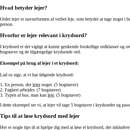
Hvad betyder lejer?
Ordet lejer er navneformen af verbet leje, som betyder at tage noget i brug
person.
Hvorfor er lejer relevant i krydsord?
I krydsord er det vigtigt at kunne genkende forskellige ordklasser og or
bogstaver og de tilgængelige krydsende ord.
Eksempel på brug af lejer i et krydsord:
Lad os sige, at vi har følgende krydsord:
1. En person, der
lejer
noget. (5 bogstaver)
2. Faglært arbejder. (7 bogstaver)
3. Typen af hus, man kan
leje
. (5 bogstaver)
I dette eksempel ser vi, at lejer vil tage 5 bogstaver i krydsordet og pas
Tips til at løse krydsord med lejer
Her er nogle tips til at hjælpe dig med at løse et krydsord, der inkluderer