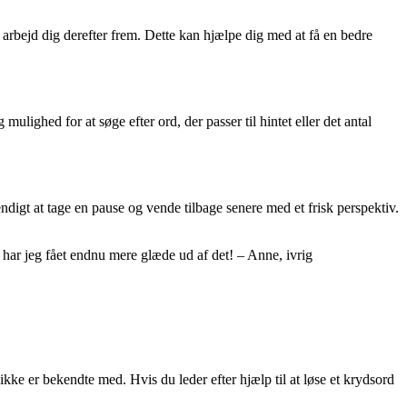
 arbejd dig derefter frem. Dette kan hjælpe dig med at få en bedre
ulighed for at søge efter ord, der passer til hintet eller det antal
ndigt at tage en pause og vende tilbage senere med et frisk perspektiv.
s har jeg fået endnu mere glæde ud af det! – Anne, ivrig
ke er bekendte med. Hvis du leder efter hjælp til at løse et krydsord