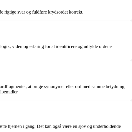
e rigtige svar og fuldføre krydsordet korrekt.
logik, viden og erfaring for at identificere og udfylde ordene
rydsordfragmenter, at bruge synonymer eller ord med samme betydning,
lpemidler.
 sætte hjernen i gang. Det kan også være en sjov og underholdende