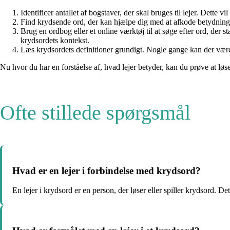
Identificer antallet af bogstaver, der skal bruges til lejer. Dette 
Find krydsende ord, der kan hjælpe dig med at afkode betydningen
Brug en ordbog eller et online værktøj til at søge efter ord, der s
krydsordets kontekst.
Læs krydsordets definitioner grundigt. Nogle gange kan der være d
Nu hvor du har en forståelse af, hvad lejer betyder, kan du prøve at løs
Ofte stillede spørgsmål
Hvad er en lejer i forbindelse med krydsord?
En lejer i krydsord er en person, der løser eller spiller krydsord. 