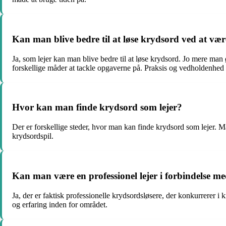
Kan man blive bedre til at løse krydsord ved at være
Ja, som lejer kan man blive bedre til at løse krydsord. Jo mere man ø
forskellige måder at tackle opgaverne på. Praksis og vedholdenhed e
Hvor kan man finde krydsord som lejer?
Der er forskellige steder, hvor man kan finde krydsord som lejer. Ma
krydsordspil.
Kan man være en professionel lejer i forbindelse m
Ja, der er faktisk professionelle krydsordsløsere, der konkurrerer i
og erfaring inden for området.