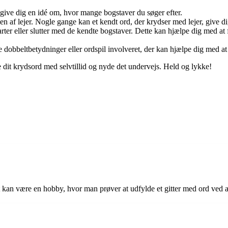
vil give dig en idé om, hvor mange bogstaver du søger efter.
 af lejer. Nogle gange kan et kendt ord, der krydser med lejer, give di
tarter eller slutter med de kendte bogstaver. Dette kan hjælpe dig med at f
obbeltbetydninger eller ordspil involveret, der kan hjælpe dig med at f
e dit krydsord med selvtillid og nyde det undervejs. Held og lykke!
Det kan være en hobby, hvor man prøver at udfylde et gitter med ord ved a