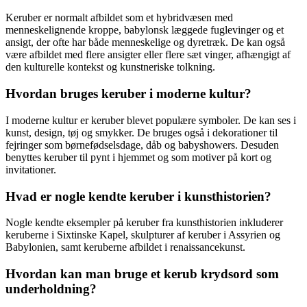
Keruber er normalt afbildet som et hybridvæsen med
menneskelignende kroppe, babylonsk læggede fuglevinger og et
ansigt, der ofte har både menneskelige og dyretræk. De kan også
være afbildet med flere ansigter eller flere sæt vinger, afhængigt af
den kulturelle kontekst og kunstneriske tolkning.
Hvordan bruges keruber i moderne kultur?
I moderne kultur er keruber blevet populære symboler. De kan ses i
kunst, design, tøj og smykker. De bruges også i dekorationer til
fejringer som børnefødselsdage, dåb og babyshowers. Desuden
benyttes keruber til pynt i hjemmet og som motiver på kort og
invitationer.
Hvad er nogle kendte keruber i kunsthistorien?
Nogle kendte eksempler på keruber fra kunsthistorien inkluderer
keruberne i Sixtinske Kapel, skulpturer af keruber i Assyrien og
Babylonien, samt keruberne afbildet i renaissancekunst.
Hvordan kan man bruge et kerub krydsord som
underholdning?