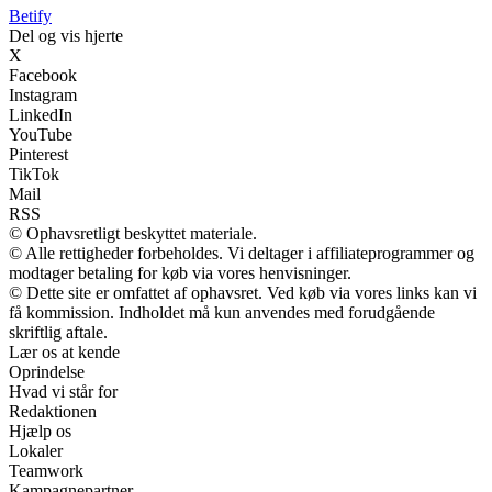
B
etify
Del og vis hjerte
X
Facebook
Instagram
LinkedIn
YouTube
Pinterest
TikTok
Mail
RSS
© Ophavsretligt beskyttet materiale.
© Alle rettigheder forbeholdes. Vi deltager i affiliateprogrammer og
modtager betaling for køb via vores henvisninger.
© Dette site er omfattet af ophavsret. Ved køb via vores links kan vi
få kommission. Indholdet må kun anvendes med forudgående
skriftlig aftale.
Lær os at kende
Oprindelse
Hvad vi står for
Redaktionen
Hjælp os
Lokaler
Teamwork
Kampagnepartner