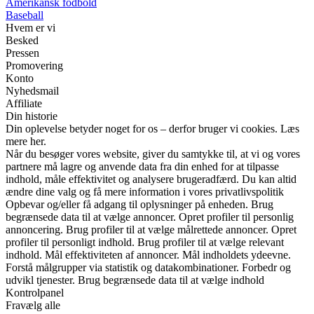
Amerikansk fodbold
Baseball
Hvem er vi
Besked
Pressen
Promovering
Konto
Nyhedsmail
Affiliate
Din historie
Din oplevelse betyder noget for os – derfor bruger vi cookies. Læs
mere her.
Når du besøger vores website, giver du samtykke til, at vi og vores
partnere må lagre og anvende data fra din enhed for at tilpasse
indhold, måle effektivitet og analysere brugeradfærd. Du kan altid
ændre dine valg og få mere information i vores privatlivspolitik
Opbevar og/eller få adgang til oplysninger på enheden. Brug
begrænsede data til at vælge annoncer. Opret profiler til personlig
annoncering. Brug profiler til at vælge målrettede annoncer. Opret
profiler til personligt indhold. Brug profiler til at vælge relevant
indhold. Mål effektiviteten af annoncer. Mål indholdets ydeevne.
Forstå målgrupper via statistik og datakombinationer. Forbedr og
udvikl tjenester. Brug begrænsede data til at vælge indhold
Kontrolpanel
Fravælg alle