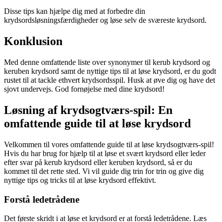
Disse tips kan hjælpe dig med at forbedre din
krydsordsløsningsfærdigheder og løse selv de sværeste krydsord.
Konklusion
Med denne omfattende liste over synonymer til kerub krydsord og
keruben krydsord samt de nyttige tips til at løse krydsord, er du godt
rustet til at tackle ethvert krydsordsspil. Husk at øve dig og have det
sjovt undervejs. God fornøjelse med dine krydsord!
Løsning af krydsogtværs-spil: En
omfattende guide til at løse krydsord
Velkommen til vores omfattende guide til at løse krydsogtværs-spil!
Hvis du har brug for hjælp til at løse et svært krydsord eller leder
efter svar på kerub krydsord eller keruben krydsord, så er du
kommet til det rette sted. Vi vil guide dig trin for trin og give dig
nyttige tips og tricks til at løse krydsord effektivt.
Forstå ledetrådene
Det første skridt i at løse et krydsord er at forstå ledetrådene. Læs