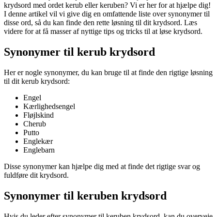
krydsord med ordet kerub eller keruben? Vi er her for at hjælpe dig!
I denne artikel vil vi give dig en omfattende liste over synonymer til
disse ord, så du kan finde den rette løsning til dit krydsord. Læs
videre for at få masser af nyttige tips og tricks til at løse krydsord.
Synonymer til kerub krydsord
Her er nogle synonymer, du kan bruge til at finde den rigtige løsning
til dit kerub krydsord:
Engel
Kærlighedsengel
Fløjlskind
Cherub
Putto
Englekær
Englebarn
Disse synonymer kan hjælpe dig med at finde det rigtige svar og
fuldføre dit krydsord.
Synonymer til keruben krydsord
Hvis du leder efter synonymer til keruben krydsord, kan du overveje