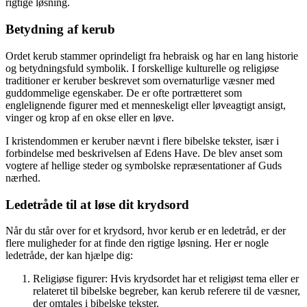
rigtige løsning.
Betydning af kerub
Ordet kerub stammer oprindeligt fra hebraisk og har en lang historie
og betydningsfuld symbolik. I forskellige kulturelle og religiøse
traditioner er keruber beskrevet som overnaturlige væsner med
guddommelige egenskaber. De er ofte portrætteret som
englelignende figurer med et menneskeligt eller løveagtigt ansigt,
vinger og krop af en okse eller en løve.
I kristendommen er keruber nævnt i flere bibelske tekster, især i
forbindelse med beskrivelsen af Edens Have. De blev anset som
vogtere af hellige steder og symbolske repræsentationer af Guds
nærhed.
Ledetråde til at løse dit krydsord
Når du står over for et krydsord, hvor kerub er en ledetråd, er der
flere muligheder for at finde den rigtige løsning. Her er nogle
ledetråde, der kan hjælpe dig:
Religiøse figurer: Hvis krydsordet har et religiøst tema eller er
relateret til bibelske begreber, kan kerub referere til de væsner,
der omtales i bibelske tekster.