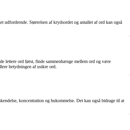
udfordrende. Størrelsen af ​​krydsordet og antallet af ord kan også
lde de lettere ord først, finde sammenhænge mellem ord og være
ere betydningen af ​​usikre ord.
nkendelse, koncentration og hukommelse. Det kan også bidrage til at