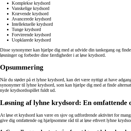
Komplekse krydsord
Vanskelige krydsord
Krævende krydsord
Avancerede krydsord
Intellektuelle krydsord
Tunge krydsord
Forvirrende krydsord
Uopklarede krydsord
Disse synonymer kan hjælpe dig med at udvide din tankegang og finde a
løsninger og forbedre dine færdigheder i at løse krydsord.
Opsummering
Når du støder på et lyhne krydsord, kan det være nyttigt at have adgang 
synonymer til lyhne krydsord, som kan hjælpe dig med at finde alternati
nyde krydsordsspillet fuldt ud.
Løsning af lyhne krydsord: En omfattende 
At løse et krydsord kan være en sjov og udfordrende aktivitet for mange
give dig omfattende og hjælpsomme råd til at løse ethvert lyhne krydso