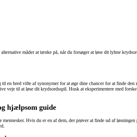
lternative måder at tænke på, når du forsøger at løse dit lyhne kryds
til en bred vifte af synonymer for at øge dine chancer for at finde den r
ve veje til at løse dit krydsordsspil. Husk at eksperimentere med forsk
og hjælpsom guide
 mennesker. Hvis du er en af dem, der prøver at finde ud af løsningen p
rd.