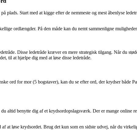
ord
 på plads. Start med at kigge efter de nemmeste og mest åbenlyse ledetr
orskellige ordlængder. På den måde kan du nemt sammenligne mulighedern
etråde. Disse ledetråde kræver en mere strategisk tilgang. Når du støder
t, til at hjælpe dig med at løse disse ledetråde.
ke ord for mor (5 bogstaver), kan du se efter ord, der krydser både Pa
n du altid benytte dig af et krydsordopslagsværk. Der er mange online re
af at løse krydsordet. Brug det kun som en sidste udvej, når du virkelig 