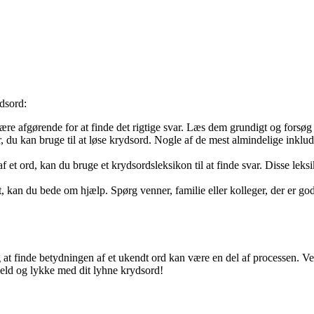
ydsord:
e afgørende for at finde det rigtige svar. Læs dem grundigt og forsøg at
r, du kan bruge til at løse krydsord. Nogle af de mest almindelige inkl
f et ord, kan du bruge et krydsordsleksikon til at finde svar. Disse lek
, kan du bede om hjælp. Spørg venner, familie eller kolleger, der er god
at finde betydningen af et ukendt ord kan være en del af processen. Ved 
held og lykke med dit lyhne krydsord!