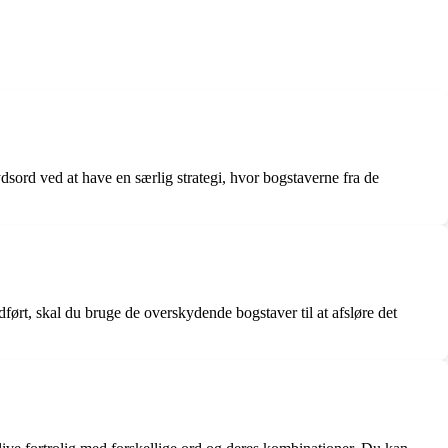
dsord ved at have en særlig strategi, hvor bogstaverne fra de
dført, skal du bruge de overskydende bogstaver til at afsløre det