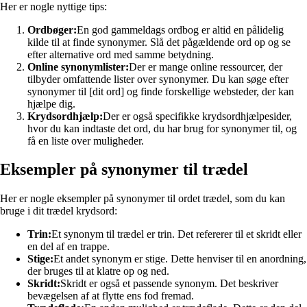
Her er nogle nyttige tips:
Ordbøger:
En god gammeldags ordbog er altid en pålidelig
kilde til at finde synonymer. Slå det pågældende ord op og se
efter alternative ord med samme betydning.
Online synonymlister:
Der er mange online ressourcer, der
tilbyder omfattende lister over synonymer. Du kan søge efter
synonymer til [dit ord] og finde forskellige websteder, der kan
hjælpe dig.
Krydsordhjælp:
Der er også specifikke krydsordhjælpesider,
hvor du kan indtaste det ord, du har brug for synonymer til, og
få en liste over muligheder.
Eksempler på synonymer til trædel
Her er nogle eksempler på synonymer til ordet trædel, som du kan
bruge i dit trædel krydsord:
Trin:
Et synonym til trædel er trin. Det refererer til et skridt eller
en del af en trappe.
Stige:
Et andet synonym er stige. Dette henviser til en anordning,
der bruges til at klatre op og ned.
Skridt:
Skridt er også et passende synonym. Det beskriver
bevægelsen af at flytte ens fod fremad.