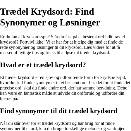
Trædel Krydsord: Find
Synonymer og Løsninger
Er du fan af krydsordsspil? Står du fast på et bestemt ord i dit trædel
krydsord? Fortvivl ikke! Vi er her for at hjælpe dig med at finde de
rette synonymer og løsninger til dit krydsord. Læs videre for at få
masser af nyttige tips og tricks til at løse dit trædel krydsord.
Hvad er et trædel krydsord?
Et trædel krydsord er en sjov og udfordrende form for krydsordsspil,
hvor du skal finde synonymer til et bestemt ord. I stedet for at finde det
præcise ord, skal du finde andre ord, der har samme betydning. Dette
kan være en fantastisk måde at udvide dit ordforråd og udfordre din
hjerne på.
Find synonymer til dit trædel krydsord
Når du står over for et trædel krydsord og har brug for at finde
synonymer til et ord, kan du bruge forskellige metoder og værktøjer.