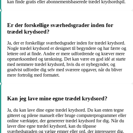
kan finde gratis eller abonnementsbaserede trædel krydsordspil.
Er der forskellige sværhedsgrader inden for
trædel krydsord?
Ja, der er forskellige sværhedsgrader inden for trædel krydsord.
Nogle trædel krydsord er designet til begyndere og har færre og
lettere ord at finde. Andre er mere udfordrende og kræver mere
opmærksomhed og tænkning. Det kan være en god idé at starte
med nemmere trædel krydsord, hvis du er nybegynder, og
gradvist udfordre dig selv med sværere opgaver, når du bliver
mere fortrolig med formatet.
Kan jeg lave mine egne trædel krydsord?
Ja, du kan lave dine egne trædel krydsord. Du kan enten tegne
gitteret og pilene manuelt eller bruge computerprogrammer eller
online værktøjer, der genererer trædel krydsord for dig. Når du
laver dine egne trædel krydsord, kan du tilpasse
sværhedsgraden og vælge emner eller ord, der interesserer dig.