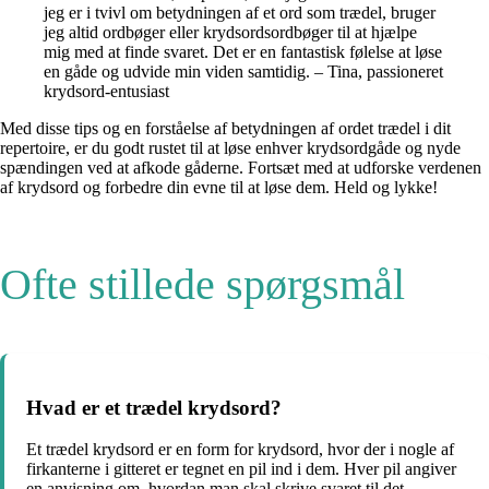
jeg er i tvivl om betydningen af et ord som trædel, bruger
jeg altid ordbøger eller krydsordsordbøger til at hjælpe
mig med at finde svaret. Det er en fantastisk følelse at løse
en gåde og udvide min viden samtidig. – Tina, passioneret
krydsord-entusiast
Med disse tips og en forståelse af betydningen af ordet trædel i dit
repertoire, er du godt rustet til at løse enhver krydsordgåde og nyde
spændingen ved at afkode gåderne. Fortsæt med at udforske verdenen
af krydsord og forbedre din evne til at løse dem. Held og lykke!
Ofte stillede spørgsmål
Hvad er et trædel krydsord?
Et trædel krydsord er en form for krydsord, hvor der i nogle af
firkanterne i gitteret er tegnet en pil ind i dem. Hver pil angiver
en anvisning om, hvordan man skal skrive svaret til det