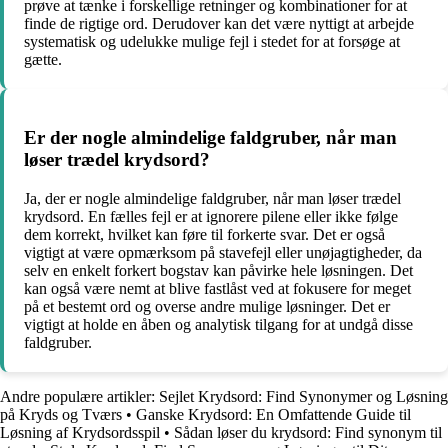
prøve at tænke i forskellige retninger og kombinationer for at
finde de rigtige ord. Derudover kan det være nyttigt at arbejde
systematisk og udelukke mulige fejl i stedet for at forsøge at
gætte.
Er der nogle almindelige faldgruber, når man
løser trædel krydsord?
Ja, der er nogle almindelige faldgruber, når man løser trædel
krydsord. En fælles fejl er at ignorere pilene eller ikke følge
dem korrekt, hvilket kan føre til forkerte svar. Det er også
vigtigt at være opmærksom på stavefejl eller unøjagtigheder, da
selv en enkelt forkert bogstav kan påvirke hele løsningen. Det
kan også være nemt at blive fastlåst ved at fokusere for meget
på et bestemt ord og overse andre mulige løsninger. Det er
vigtigt at holde en åben og analytisk tilgang for at undgå disse
faldgruber.
Andre populære artikler:
Sejlet Krydsord: Find Synonymer og Løsning
på Kryds og Tværs
•
Ganske Krydsord: En Omfattende Guide til
Løsning af Krydsordsspil
•
Sådan løser du krydsord: Find synonym til