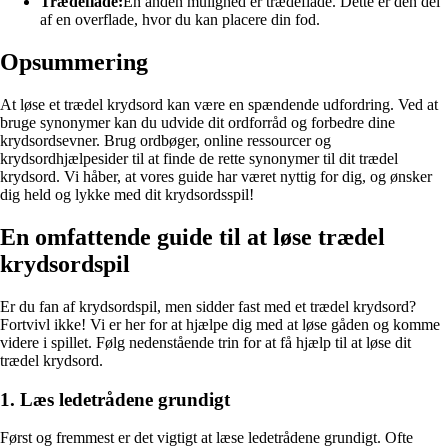
Trædeflade:
En anden mulighed er trædeflade. Dette er den del
af en overflade, hvor du kan placere din fod.
Opsummering
At løse et trædel krydsord kan være en spændende udfordring. Ved at
bruge synonymer kan du udvide dit ordforråd og forbedre dine
krydsordsevner. Brug ordbøger, online ressourcer og
krydsordhjælpesider til at finde de rette synonymer til dit trædel
krydsord. Vi håber, at vores guide har været nyttig for dig, og ønsker
dig held og lykke med dit krydsordsspil!
En omfattende guide til at løse trædel
krydsordspil
Er du fan af krydsordspil, men sidder fast med et trædel krydsord?
Fortvivl ikke! Vi er her for at hjælpe dig med at løse gåden og komme
videre i spillet. Følg nedenstående trin for at få hjælp til at løse dit
trædel krydsord.
1. Læs ledetrådene grundigt
Først og fremmest er det vigtigt at læse ledetrådene grundigt. Ofte