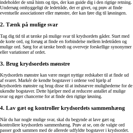
indeholder de små hints og tips, der kan guide dig i den rigtige retning.
Undersøg omhyggeligt de ledetråde, der er givet, og prøv at finde
eventuelle associationer eller mønstre, der kan føre dig til løsningen.
2. Tænk på mulige svar
Tag dig tid til at tænke på mulige svar til krydsordets gåder. Start med
de korte ord, og forsøg at finde en forbindelse mellem ledetråden og
mulige ord. Sørg for at tænke bredt og overveje forskellige synonymer
eller variationer af ordet.
3. Brug krydsordets mønstre
Krydsordets mønstre kan være meget nyttige redskaber til at finde ud
af svaret. Markér de kendte bogstaver i ordene ved hjælp af
krydsordets mønstre og brug disse til at indsnævre mulighederne for de
ukendte bogstaver. Dette hjælper med at reducere antallet af mulige
svar og øger chancerne for at finde den rigtige løsning.
4. Lav gæt og kontroller krydsordets sammenhæng
Når du har nogle mulige svar, skal du begynde at lave gæt og
kontrollere krydsordets sammenhæng. Prøv at se, om de valgte ord
passer godt sammen med de allerede udfyldte bogstaver i krydsordet.