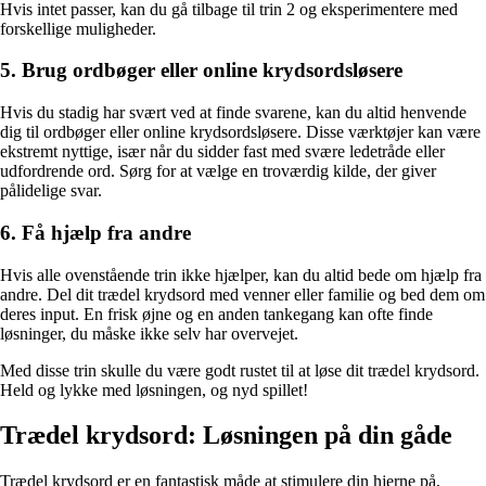
Hvis intet passer, kan du gå tilbage til trin 2 og eksperimentere med
forskellige muligheder.
5. Brug ordbøger eller online krydsordsløsere
Hvis du stadig har svært ved at finde svarene, kan du altid henvende
dig til ordbøger eller online krydsordsløsere. Disse værktøjer kan være
ekstremt nyttige, især når du sidder fast med svære ledetråde eller
udfordrende ord. Sørg for at vælge en troværdig kilde, der giver
pålidelige svar.
6. Få hjælp fra andre
Hvis alle ovenstående trin ikke hjælper, kan du altid bede om hjælp fra
andre. Del dit trædel krydsord med venner eller familie og bed dem om
deres input. En frisk øjne og en anden tankegang kan ofte finde
løsninger, du måske ikke selv har overvejet.
Med disse trin skulle du være godt rustet til at løse dit trædel krydsord.
Held og lykke med løsningen, og nyd spillet!
Trædel krydsord: Løsningen på din gåde
Trædel krydsord er en fantastisk måde at stimulere din hjerne på,