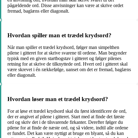
pågældende ord. Disse anvisninger kan være at skrive ordet
fremad, baglæns eller diagonalt.
Hvordan spiller man et trædel krydsord?
Når man spiller et trædel krydsord, følger man simpelthen
pilene i gitteret for at skrive svarene til ordene. Man begynder
typisk med en given startbogstav i gitteret og følger pilenes
retning for at skrive de tilknyttede ord. Hvert ord i gitteret skal
være skrevet i én rækkefølge, uanset om det er fremad, baglæns
eller diagonalt.
Hvordan løser man et trædel krydsord?
For at løse et trædel krydsord skal du først identificere de ord,
der er angivet af pilene i gitteret. Start med at finde det første
ord og skriv det i de tilsvarende firkanter. Derefter følger du
pilene for at finde de næste ord, og så videre, indtil alle ordene
er fundet. Det kan være nyttigt at bruge en blyant, så du kan