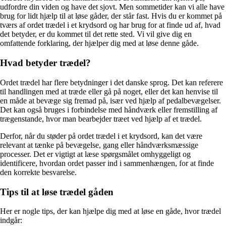
udfordre din viden og have det sjovt. Men sommetider kan vi alle have
brug for lidt hjælp til at løse gåder, der står fast. Hvis du er kommet på
tværs af ordet trædel i et krydsord og har brug for at finde ud af, hvad
det betyder, er du kommet til det rette sted. Vi vil give dig en
omfattende forklaring, der hjælper dig med at løse denne gåde.
Hvad betyder trædel?
Ordet trædel har flere betydninger i det danske sprog. Det kan referere
til handlingen med at træde eller gå på noget, eller det kan henvise til
en måde at bevæge sig fremad på, især ved hjælp af pedalbevægelser.
Det kan også bruges i forbindelse med håndværk eller fremstilling af
trægenstande, hvor man bearbejder træet ved hjælp af et trædel.
Derfor, når du støder på ordet trædel i et krydsord, kan det være
relevant at tænke på bevægelse, gang eller håndværksmæssige
processer. Det er vigtigt at læse spørgsmålet omhyggeligt og
identificere, hvordan ordet passer ind i sammenhængen, for at finde
den korrekte besvarelse.
Tips til at løse trædel gåden
Her er nogle tips, der kan hjælpe dig med at løse en gåde, hvor trædel
indgår: