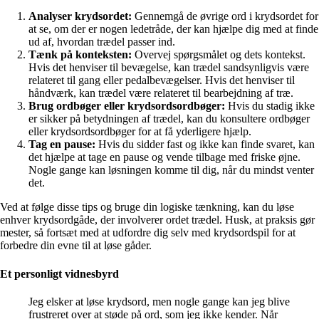
Analyser krydsordet:
Gennemgå de øvrige ord i krydsordet for
at se, om der er nogen ledetråde, der kan hjælpe dig med at finde
ud af, hvordan trædel passer ind.
Tænk på konteksten:
Overvej spørgsmålet og dets kontekst.
Hvis det henviser til bevægelse, kan trædel sandsynligvis være
relateret til gang eller pedalbevægelser. Hvis det henviser til
håndværk, kan trædel være relateret til bearbejdning af træ.
Brug ordbøger eller krydsordsordbøger:
Hvis du stadig ikke
er sikker på betydningen af trædel, kan du konsultere ordbøger
eller krydsordsordbøger for at få yderligere hjælp.
Tag en pause:
Hvis du sidder fast og ikke kan finde svaret, kan
det hjælpe at tage en pause og vende tilbage med friske øjne.
Nogle gange kan løsningen komme til dig, når du mindst venter
det.
Ved at følge disse tips og bruge din logiske tænkning, kan du løse
enhver krydsordgåde, der involverer ordet trædel. Husk, at praksis gør
mester, så fortsæt med at udfordre dig selv med krydsordspil for at
forbedre din evne til at løse gåder.
Et personligt vidnesbyrd
Jeg elsker at løse krydsord, men nogle gange kan jeg blive
frustreret over at støde på ord, som jeg ikke kender. Når