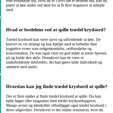
rette eventuelle fejl. Hvis du er i tvivl om et bestemt ord, kan du
prøve at løse andre ord først for at få flere bogstaver at arbejde
med.
Hvad er fordelene ved at spille trædel krydsord?
Trædel krydsord kan være sjove og udfordrende at løse. De
kræver en vis strategi og kan hjælpe med at forbedre dine
kognitive evner som ordgenkendelse, ordforståelse og
koncentration. De kan også være en god måde at træne hjernen
på og holde den aktiv. Derudover kan de være et
underholdende tidsfordriv, der kan gøres både individuelt og
sammen med andre.
Hvordan kan jeg finde trædel krydsord at spille?
Der er flere måder at finde trædel krydsord at spille. Du kan
købe bøger eller magasiner med trædel krydsordopgaver.
Mange aviser og tidsskrifter offentliggør også trædel krydsord i
deres udgivelser. Derudover er der online ressourcer, hvor du