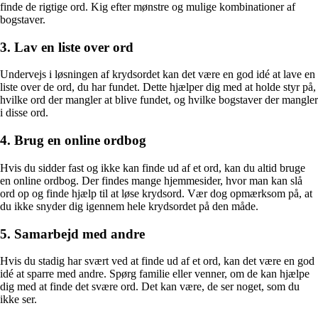
finde de rigtige ord. Kig efter mønstre og mulige kombinationer af
bogstaver.
3. Lav en liste over ord
Undervejs i løsningen af krydsordet kan det være en god idé at lave en
liste over de ord, du har fundet. Dette hjælper dig med at holde styr på,
hvilke ord der mangler at blive fundet, og hvilke bogstaver der mangler
i disse ord.
4. Brug en online ordbog
Hvis du sidder fast og ikke kan finde ud af et ord, kan du altid bruge
en online ordbog. Der findes mange hjemmesider, hvor man kan slå
ord op og finde hjælp til at løse krydsord. Vær dog opmærksom på, at
du ikke snyder dig igennem hele krydsordet på den måde.
5. Samarbejd med andre
Hvis du stadig har svært ved at finde ud af et ord, kan det være en god
idé at sparre med andre. Spørg familie eller venner, om de kan hjælpe
dig med at finde det svære ord. Det kan være, de ser noget, som du
ikke ser.