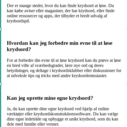
Der er mange steder, hvor du kan finde krydsord at løse. Du
kan købe aviser eller magasiner, der har krydsord, eller finde
online ressourcer og apps, der tilbyder et bredt udvalg af
krydsordspil.
Hvordan kan jeg forbedre min evne til at løse
krydsord?
For at forbedre din evne til at løse krydsord kan du prøve at løse
en bred vifte af sværhedsgrader, lære nye ord og deres
betydninger, og deltage i krydsordsklubber eller diskussioner for
at udveksle tips og tricks med andre krydsordentusiaster.
Kan jeg oprette mine egne krydsord?
Ja, du kan oprette dine egne krydsord ved hjælp af online
værktøjer eller krydsordskonstruktionssoftware. Du kan vælge
dine egne ledetråde og opbygge et unikt krydsord, som du kan
dele med familie eller venner.