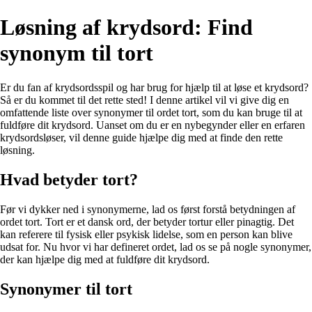
Løsning af krydsord: Find
synonym til tort
Er du fan af krydsordsspil og har brug for hjælp til at løse et krydsord?
Så er du kommet til det rette sted! I denne artikel vil vi give dig en
omfattende liste over synonymer til ordet tort, som du kan bruge til at
fuldføre dit krydsord. Uanset om du er en nybegynder eller en erfaren
krydsordsløser, vil denne guide hjælpe dig med at finde den rette
løsning.
Hvad betyder tort?
Før vi dykker ned i synonymerne, lad os først forstå betydningen af
ordet tort. Tort er et dansk ord, der betyder tortur eller pinagtig. Det
kan referere til fysisk eller psykisk lidelse, som en person kan blive
udsat for. Nu hvor vi har defineret ordet, lad os se på nogle synonymer,
der kan hjælpe dig med at fuldføre dit krydsord.
Synonymer til tort