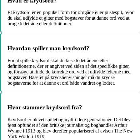
Hvad er krydsord?
Et krydsord er en populær form for ordgåde eller puslespil, hvor
du skal udfylde et gitter med bogstaver for at danne ord ved at
bruge ledetråde eller definitioner.
Hvordan spiller man krydsord?
For at spille krydsord skal du læse ledetrådene eller
definitionerne, der er angivet ved siden af det specifikke gitter,
og forsøge at finde de korrekte ord ved at udfylde felterne med
bogstaver. Baseret på krydshenvisninger må du krydse
bogstaverne for at danne et ord både vandret og lodret.
Hvor stammer krydsord fra?
Krydsord er blevet spillet og nydt i flere generationer. Det blev
først opfundet af den britiske journalist og boghandler Arthur
Wynne i 1913 og blev derefter populariseret af avisen The New
York World i 1919.