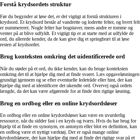
Forstå krydsordets struktur
Før du begynder at løse det, er det vigtigt at forstå strukturen i
krydsord. Et krydsord består af vandrette og lodrette felter, og hvert felt
er nummereret. Nogle felter har bogstaver, mens andre er tomme og
venter på at blive udfyldt. Et vigtigt tip er at starte med at udfylde de
ord, du allerede kender, da de kan give dig et springbræt til at løse
resten af krydsordet.
Brug konteksten omkring det uidentificerede ord
Når du støder på et ord, du ikke kender, kan du bruge konteksten
omkring det til at hjælpe dig med at finde svaret. Læs opgaveløsningen
grundigt igennem og se efter eventuelle ledetråde eller hint, der kan
hjælpe dig med at identificere det ukendte ord. Overvej også ordets
længde, da det kan være afgørende for at finde den rigtige løsning.
Brug en ordbog eller en online krydsordsløser
En ordbog eller en online krydordsløser kan være en uvurderlig
ressource, når du sidder fast i en kryds og tværs. Hvis du har brug for
hjælp til at finde en synonym, en antonym eller blot en definition, kan
en ordbog være et nyttigt værktøj. Der er også mange online
krydordsløsere, der kan hjælpe dig med at finde det rigtige svar på et