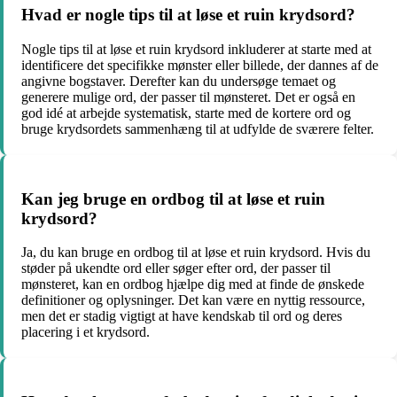
Hvad er nogle tips til at løse et ruin krydsord?
Nogle tips til at løse et ruin krydsord inkluderer at starte med at
identificere det specifikke mønster eller billede, der dannes af de
angivne bogstaver. Derefter kan du undersøge temaet og
generere mulige ord, der passer til mønsteret. Det er også en
god idé at arbejde systematisk, starte med de kortere ord og
bruge krydsordets sammenhæng til at udfylde de sværere felter.
Kan jeg bruge en ordbog til at løse et ruin
krydsord?
Ja, du kan bruge en ordbog til at løse et ruin krydsord. Hvis du
støder på ukendte ord eller søger efter ord, der passer til
mønsteret, kan en ordbog hjælpe dig med at finde de ønskede
definitioner og oplysninger. Det kan være en nyttig ressource,
men det er stadig vigtigt at have kendskab til ord og deres
placering i et krydsord.