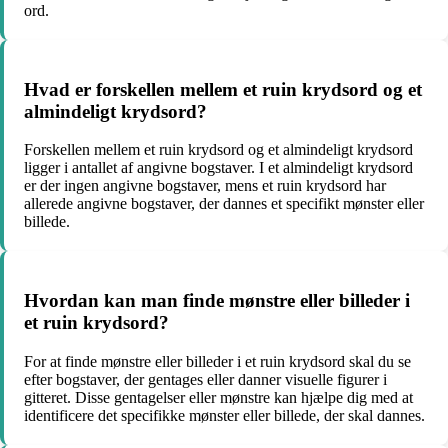
ord.
Hvad er forskellen mellem et ruin krydsord og et
almindeligt krydsord?
Forskellen mellem et ruin krydsord og et almindeligt krydsord
ligger i antallet af angivne bogstaver. I et almindeligt krydsord
er der ingen angivne bogstaver, mens et ruin krydsord har
allerede angivne bogstaver, der dannes et specifikt mønster eller
billede.
Hvordan kan man finde mønstre eller billeder i
et ruin krydsord?
For at finde mønstre eller billeder i et ruin krydsord skal du se
efter bogstaver, der gentages eller danner visuelle figurer i
gitteret. Disse gentagelser eller mønstre kan hjælpe dig med at
identificere det specifikke mønster eller billede, der skal dannes.