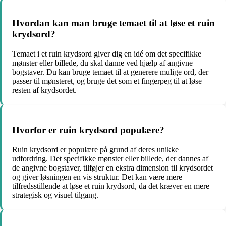
Hvordan kan man bruge temaet til at løse et ruin
krydsord?
Temaet i et ruin krydsord giver dig en idé om det specifikke
mønster eller billede, du skal danne ved hjælp af angivne
bogstaver. Du kan bruge temaet til at generere mulige ord, der
passer til mønsteret, og bruge det som et fingerpeg til at løse
resten af krydsordet.
Hvorfor er ruin krydsord populære?
Ruin krydsord er populære på grund af deres unikke
udfordring. Det specifikke mønster eller billede, der dannes af
de angivne bogstaver, tilføjer en ekstra dimension til krydsordet
og giver løsningen en vis struktur. Det kan være mere
tilfredsstillende at løse et ruin krydsord, da det kræver en mere
strategisk og visuel tilgang.