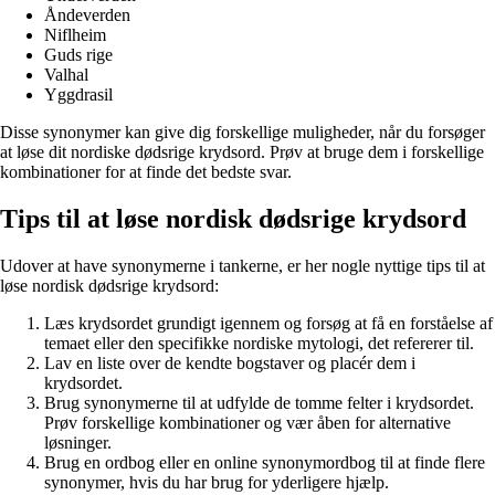
Åndeverden
Niflheim
Guds rige
Valhal
Yggdrasil
Disse synonymer kan give dig forskellige muligheder, når du forsøger
at løse dit nordiske dødsrige krydsord. Prøv at bruge dem i forskellige
kombinationer for at finde det bedste svar.
Tips til at løse nordisk dødsrige krydsord
Udover at have synonymerne i tankerne, er her nogle nyttige tips til at
løse nordisk dødsrige krydsord:
Læs krydsordet grundigt igennem og forsøg at få en forståelse af
temaet eller den specifikke nordiske mytologi, det refererer til.
Lav en liste over de kendte bogstaver og placér dem i
krydsordet.
Brug synonymerne til at udfylde de tomme felter i krydsordet.
Prøv forskellige kombinationer og vær åben for alternative
løsninger.
Brug en ordbog eller en online synonymordbog til at finde flere
synonymer, hvis du har brug for yderligere hjælp.