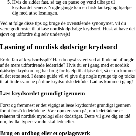
Hvis du sidder fast, så tag en pause og vend tilbage til
krydsordet senere. Nogle gange kan en frisk tankegang hjælpe
dig med at se løsningen.
Ved at følge disse tips og bruge de ovenstående synonymer, vil du
være godt rustet til at løse nordisk dødsrige krydsord. Husk at have det
sjovt og udfordre dig selv undervejs!
Løsning af nordisk dødsrige krydsord
Er du fan af krydsordsspil? Har du også svært ved at finde ud af nogle
af de mere udfordrende ledetråde? Hvis du er i gang med et nordisk
dødsrige krydsord og har brug for hjælp til at løse det, så er du kommet
til det rette sted. I denne guide vil vi give dig nogle nyttige tip og tricks
til at finde svarene på dine krydsordsledetråde. Lad os komme i gang!
Læs krydsordet grundigt igennem
Først og fremmest er det vigtigt at læse krydsordet grundigt igennem
for at forstå ledetrådene. Vær opmærksom på, om ledetrådene er
relateret til nordisk mytologi eller dødsriget. Dette vil give dig en idé
om, hvilke typer svar du skal lede efter.
Brug en ordbog eller et opslagsværk