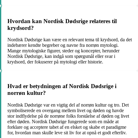
Hvordan kan Nordisk Dødsrige relateres til
krydsord?
Nordisk Dødsrige kan være en relevant tema til krydsord, da det
indebærer kendte begreber og navne fra norrøn mytologi.
Mange mytologiske figurer, steder og koncepter, herunder
Nordisk Dødsrige, kan indgå som spørgsmål eller svar i
krydsord, der fokuserer på mytologi eller historie.
Hvad er betydningen af Nordisk Dødsrige i
norrøn kultur?
Nordisk Dødsrige var en vigtig del af norrøn kultur og tro. Det
symboliserede en overgang mellem livet og døden og havde
stor indflydelse på de norrøne folks forståelse af døden og livet
efter døden. Nordisk Dødsrige fungerede som en måde at
forklare og acceptere tabet af en elsket og skabe et paradigme
for, hvordan man skulle leve sit liv for at opnå et godt efterliv.