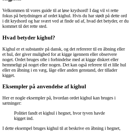
Velkommen til vores guide til at løse krydsord! I dag vil vi rette
fokus på betydningen af ordet kighul. Hvis du har stødt på dette ord
i dit krydsord og har svært ved at finde ud af, hvad det betyder, er du
kommet til det rette sted.
Hvad betyder kighul?
Kighul er et substantiv på dansk, og det refererer til en åbning eller
et hul, der giver mulighed for at kigge igennem eller observere
noget. Ordet bruges ofte i forbindelse med at kigge diskret eller
hemmeligt på noget eller nogen. Det kan også referere til et lille hul
eller en åbning i en væg, låge eller anden genstand, der tillader
kigget.
Eksempler på anvendelse af kighul
Her er nogle eksempler på, hvordan ordet kighul kan bruges i
sætninger:
Politiet fandt et kighul i hegnet, hvor tyven havde
kigget ind.
I dette eksempel bruges kighul til at beskrive en åbning i hegnet,