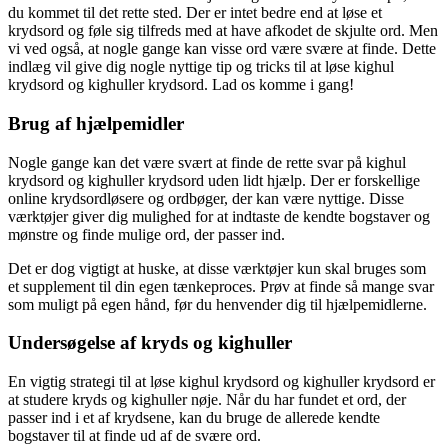
du kommet til det rette sted. Der er intet bedre end at løse et
krydsord og føle sig tilfreds med at have afkodet de skjulte ord. Men
vi ved også, at nogle gange kan visse ord være svære at finde. Dette
indlæg vil give dig nogle nyttige tip og tricks til at løse kighul
krydsord og kighuller krydsord. Lad os komme i gang!
Brug af hjælpemidler
Nogle gange kan det være svært at finde de rette svar på kighul
krydsord og kighuller krydsord uden lidt hjælp. Der er forskellige
online krydsordløsere og ordbøger, der kan være nyttige. Disse
værktøjer giver dig mulighed for at indtaste de kendte bogstaver og
mønstre og finde mulige ord, der passer ind.
Det er dog vigtigt at huske, at disse værktøjer kun skal bruges som
et supplement til din egen tænkeproces. Prøv at finde så mange svar
som muligt på egen hånd, før du henvender dig til hjælpemidlerne.
Undersøgelse af kryds og kighuller
En vigtig strategi til at løse kighul krydsord og kighuller krydsord er
at studere kryds og kighuller nøje. Når du har fundet et ord, der
passer ind i et af krydsene, kan du bruge de allerede kendte
bogstaver til at finde ud af de svære ord.