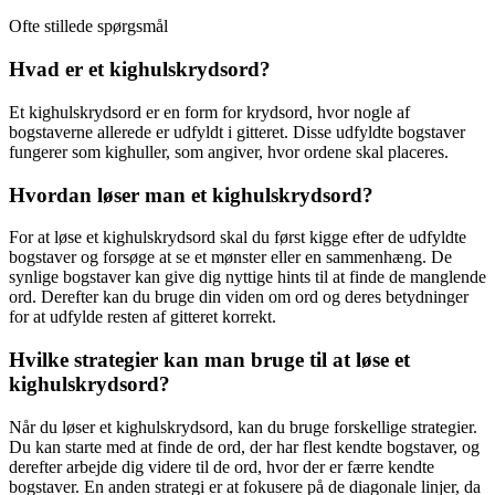
Ofte stillede spørgsmål
Hvad er et kighulskrydsord?
Et kighulskrydsord er en form for krydsord, hvor nogle af
bogstaverne allerede er udfyldt i gitteret. Disse udfyldte bogstaver
fungerer som kighuller, som angiver, hvor ordene skal placeres.
Hvordan løser man et kighulskrydsord?
For at løse et kighulskrydsord skal du først kigge efter de udfyldte
bogstaver og forsøge at se et mønster eller en sammenhæng. De
synlige bogstaver kan give dig nyttige hints til at finde de manglende
ord. Derefter kan du bruge din viden om ord og deres betydninger
for at udfylde resten af gitteret korrekt.
Hvilke strategier kan man bruge til at løse et
kighulskrydsord?
Når du løser et kighulskrydsord, kan du bruge forskellige strategier.
Du kan starte med at finde de ord, der har flest kendte bogstaver, og
derefter arbejde dig videre til de ord, hvor der er færre kendte
bogstaver. En anden strategi er at fokusere på de diagonale linjer, da