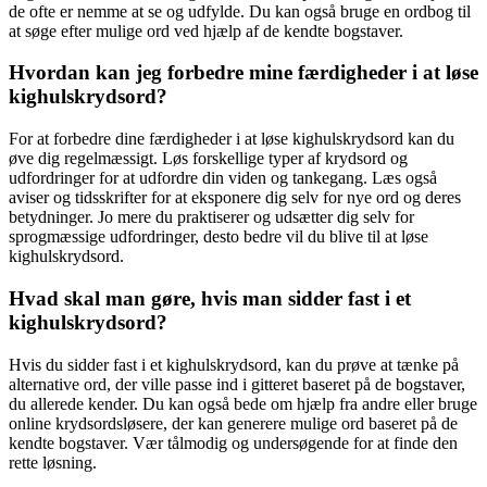
de ofte er nemme at se og udfylde. Du kan også bruge en ordbog til
at søge efter mulige ord ved hjælp af de kendte bogstaver.
Hvordan kan jeg forbedre mine færdigheder i at løse
kighulskrydsord?
For at forbedre dine færdigheder i at løse kighulskrydsord kan du
øve dig regelmæssigt. Løs forskellige typer af krydsord og
udfordringer for at udfordre din viden og tankegang. Læs også
aviser og tidsskrifter for at eksponere dig selv for nye ord og deres
betydninger. Jo mere du praktiserer og udsætter dig selv for
sprogmæssige udfordringer, desto bedre vil du blive til at løse
kighulskrydsord.
Hvad skal man gøre, hvis man sidder fast i et
kighulskrydsord?
Hvis du sidder fast i et kighulskrydsord, kan du prøve at tænke på
alternative ord, der ville passe ind i gitteret baseret på de bogstaver,
du allerede kender. Du kan også bede om hjælp fra andre eller bruge
online krydsordsløsere, der kan generere mulige ord baseret på de
kendte bogstaver. Vær tålmodig og undersøgende for at finde den
rette løsning.