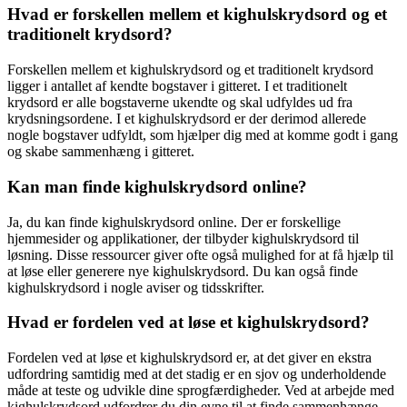
Hvad er forskellen mellem et kighulskrydsord og et
traditionelt krydsord?
Forskellen mellem et kighulskrydsord og et traditionelt krydsord
ligger i antallet af kendte bogstaver i gitteret. I et traditionelt
krydsord er alle bogstaverne ukendte og skal udfyldes ud fra
krydsningsordene. I et kighulskrydsord er der derimod allerede
nogle bogstaver udfyldt, som hjælper dig med at komme godt i gang
og skabe sammenhæng i gitteret.
Kan man finde kighulskrydsord online?
Ja, du kan finde kighulskrydsord online. Der er forskellige
hjemmesider og applikationer, der tilbyder kighulskrydsord til
løsning. Disse ressourcer giver ofte også mulighed for at få hjælp til
at løse eller generere nye kighulskrydsord. Du kan også finde
kighulskrydsord i nogle aviser og tidsskrifter.
Hvad er fordelen ved at løse et kighulskrydsord?
Fordelen ved at løse et kighulskrydsord er, at det giver en ekstra
udfordring samtidig med at det stadig er en sjov og underholdende
måde at teste og udvikle dine sprogfærdigheder. Ved at arbejde med
kighulskrydsord udfordrer du din evne til at finde sammenhænge,