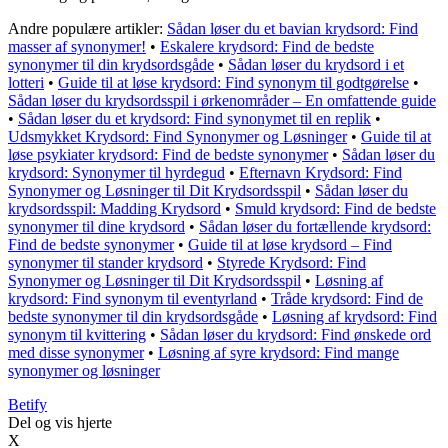
Andre populære artikler:
Sådan løser du et bavian krydsord: Find
masser af synonymer!
•
Eskalere krydsord: Find de bedste
synonymer til din krydsordsgåde
•
Sådan løser du krydsord i et
lotteri
•
Guide til at løse krydsord: Find synonym til godtgørelse
•
Sådan løser du krydsordsspil i ørkenområder – En omfattende guide
•
Sådan løser du et krydsord: Find synonymet til en replik
•
Udsmykket Krydsord: Find Synonymer og Løsninger
•
Guide til at
løse psykiater krydsord: Find de bedste synonymer
•
Sådan løser du
krydsord: Synonymer til hyrdegud
•
Efternavn Krydsord: Find
Synonymer og Løsninger til Dit Krydsordsspil
•
Sådan løser du
krydsordsspil: Madding Krydsord
•
Smuld krydsord: Find de bedste
synonymer til dine krydsord
•
Sådan løser du fortællende krydsord:
Find de bedste synonymer
•
Guide til at løse krydsord – Find
synonymer til stander krydsord
•
Styrede Krydsord: Find
Synonymer og Løsninger til Dit Krydsordsspil
•
Løsning af
krydsord: Find synonym til eventyrland
•
Tråde krydsord: Find de
bedste synonymer til din krydsordsgåde
•
Løsning af krydsord: Find
synonym til kvittering
•
Sådan løser du krydsord: Find ønskede ord
med disse synonymer
•
Løsning af syre krydsord: Find mange
synonymer og løsninger
B
etify
Del og vis hjerte
X