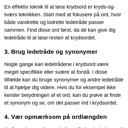
En effektiv teknik til at løse krydsord er kryds-og-
tværs teknikken. Start med at fokusere på ord, hvor
både vandrette og lodrette ledetråde passer
sammen. Find disse ord først, da de kan give dig
ledetråde til at løse resten af krydsordet.
3. Brug ledetråde og synonymer
Nogle gange kan ledetrådene i krydsord være
meget specifikke eller svære at forstå. I disse
tilfælde kan du bruge synonymer og andre ledetråde
til at hjælpe dig videre. Hvis du for eksempel ikke
kender betydningen af et ord, kan du prøve at finde
et synonym og se, om det passer ind i krydsordet.
4. Vær opmærksom på ordlængden