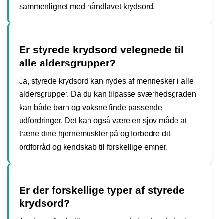
sammenlignet med håndlavet krydsord.
Er styrede krydsord velegnede til
alle aldersgrupper?
Ja, styrede krydsord kan nydes af mennesker i alle
aldersgrupper. Da du kan tilpasse sværhedsgraden,
kan både børn og voksne finde passende
udfordringer. Det kan også være en sjov måde at
træne dine hjernemuskler på og forbedre dit
ordforråd og kendskab til forskellige emner.
Er der forskellige typer af styrede
krydsord?