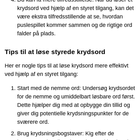
krydsord ved hjælp af en styret tilgang, kan det
være ekstra tilfredsstillende at se, hvordan
puslespillet kommer sammen og de rigtige ord
falder på plads.
Tips til at løse styrede krydsord
Her er nogle tips til at løse krydsord mere effektivt
ved hjælp af en styret tilgang:
Start med de nemme ord: Undersøg krydsordet
for de nemme og umiddelbart løsbare ord først.
Dette hjælper dig med at opbygge din tillid og
giver dig potentielle krydsningspunkter for de
sværere ord.
Brug krydsningsbogstaver: Kig efter de