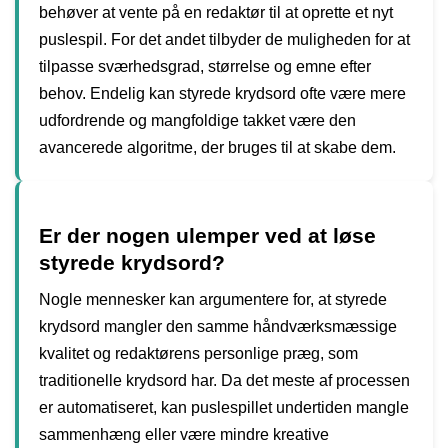
behøver at vente på en redaktør til at oprette et nyt
puslespil. For det andet tilbyder de muligheden for at
tilpasse sværhedsgrad, størrelse og emne efter
behov. Endelig kan styrede krydsord ofte være mere
udfordrende og mangfoldige takket være den
avancerede algoritme, der bruges til at skabe dem.
Er der nogen ulemper ved at løse
styrede krydsord?
Nogle mennesker kan argumentere for, at styrede
krydsord mangler den samme håndværksmæssige
kvalitet og redaktørens personlige præg, som
traditionelle krydsord har. Da det meste af processen
er automatiseret, kan puslespillet undertiden mangle
sammenhæng eller være mindre kreative