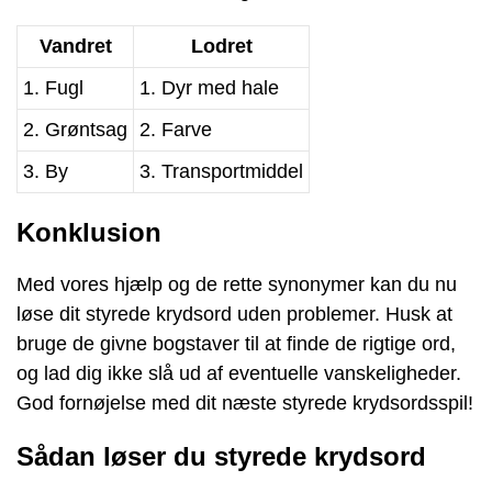
Vandret
Lodret
1. Fugl
1. Dyr med hale
2. Grøntsag
2. Farve
3. By
3. Transportmiddel
Konklusion
Med vores hjælp og de rette synonymer kan du nu
løse dit styrede krydsord uden problemer. Husk at
bruge de givne bogstaver til at finde de rigtige ord,
og lad dig ikke slå ud af eventuelle vanskeligheder.
God fornøjelse med dit næste styrede krydsordsspil!
Sådan løser du styrede krydsord