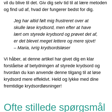
vil du blive til det. Giv dig selv tid til at lære metoden
og find ud af, hvad der fungerer bedst for dig.
Jeg har altid følt mig frustreret over at
skulle løse krydsord, men efter at have
lært om styrede krydsord og prøvet det af,
er det blevet meget lettere og mere sjovt!
– Maria, ivrig krydsordsløser
Vi håber, at denne artikel har givet dig en klar
forståelse af betydningen af styrede krydsord og
hvordan du kan anvende denne tilgang til at løse
krydsord mere effektivt. Held og lykke med dine
fremtidige krydsordløsninger!
Ofte stillede spørgsmål