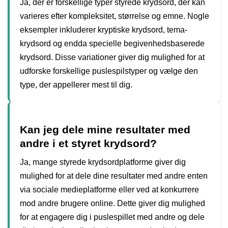
Ja, der er forskellige typer styrede krydsord, der kan
varieres efter kompleksitet, størrelse og emne. Nogle
eksempler inkluderer kryptiske krydsord, tema-
krydsord og endda specielle begivenhedsbaserede
krydsord. Disse variationer giver dig mulighed for at
udforske forskellige puslespilstyper og vælge den
type, der appellerer mest til dig.
Kan jeg dele mine resultater med
andre i et styret krydsord?
Ja, mange styrede krydsordplatforme giver dig
mulighed for at dele dine resultater med andre enten
via sociale medieplatforme eller ved at konkurrere
mod andre brugere online. Dette giver dig mulighed
for at engagere dig i puslespillet med andre og dele