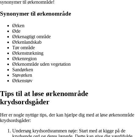
synonymer til ørkenområde!
Synonymer til ørkenområde
Ørken
Øde
Ørkenagtigt område
Ørkenlandskab
Tør område
Ørkenstrækning
Ørkenregion
Ørkenområde uden vegetation
Sandørken
Støvørken
Ørkenstøv
Tips til at løse ørkenområde
krydsordsgåder
Her er nogle nyttige tips, der kan hjælpe dig med at løse ørkenområde
krydsordsgåder:
Undersøg krydsordsrammen nøje: Start med at kigge på de
krydsende ord og deres længde. Dette kan give dig værdifulde