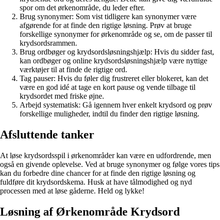
spor om det ørkenområde, du leder efter.
Brug synonymer: Som vist tidligere kan synonymer være
afgørende for at finde den rigtige løsning. Prøv at bruge
forskellige synonymer for ørkenområde og se, om de passer til
krydsordsrammen.
Brug ordbøger og krydsordsløsningshjælp: Hvis du sidder fast,
kan ordbøger og online krydsordsløsningshjælp være nyttige
værktøjer til at finde de rigtige ord.
Tag pauser: Hvis du føler dig frustreret eller blokeret, kan det
være en god idé at tage en kort pause og vende tilbage til
krydsordet med friske øjne.
Arbejd systematisk: Gå igennem hver enkelt krydsord og prøv
forskellige muligheder, indtil du finder den rigtige løsning.
Afsluttende tanker
At løse krydsordsspil i ørkenområder kan være en udfordrende, men
også en givende oplevelse. Ved at bruge synonymer og følge vores tips
kan du forbedre dine chancer for at finde den rigtige løsning og
fuldføre dit krydsordskema. Husk at have tålmodighed og nyd
processen med at løse gåderne. Held og lykke!
Løsning af Ørkenområde Krydsord