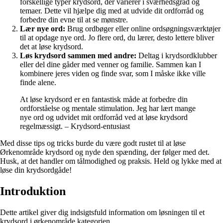
forskellige typer krydsord, der varierer i sværhedsgrad og
temaer. Dette vil hjælpe dig med at udvide dit ordforråd og
forbedre din evne til at se mønstre.
Lær nye ord:
Brug ordbøger eller online ordsøgningsværktøjer
til at opdage nye ord. Jo flere ord, du lærer, desto lettere bliver
det at løse krydsord.
Løs krydsord sammen med andre:
Deltag i krydsordklubber
eller del dine gåder med venner og familie. Sammen kan I
kombinere jeres viden og finde svar, som I måske ikke ville
finde alene.
At løse krydsord er en fantastisk måde at forbedre din
ordforståelse og mentale stimulation. Jeg har lært mange
nye ord og udvidet mit ordforråd ved at løse krydsord
regelmæssigt. – Krydsord-entusiast
Med disse tips og tricks burde du være godt rustet til at løse
Ørkenområde krydsord og nyde den spænding, der følger med det.
Husk, at det handler om tålmodighed og praksis. Held og lykke med at
løse din krydsordgåde!
Introduktion
Dette artikel giver dig indsigtsfuld information om løsningen til et
krydsord i ørkenområde kategorien.