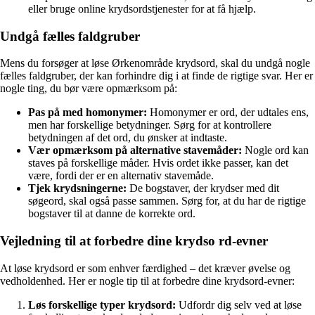
eller bruge online krydsordstjenester for at få hjælp.
Undgå fælles faldgruber
Mens du forsøger at løse Ørkenområde krydsord, skal du undgå nogle
fælles faldgruber, der kan forhindre dig i at finde de rigtige svar. Her er
nogle ting, du bør være opmærksom på:
Pas på med homonymer:
Homonymer er ord, der udtales ens,
men har forskellige betydninger. Sørg for at kontrollere
betydningen af det ord, du ønsker at indtaste.
Vær opmærksom på alternative stavemåder:
Nogle ord kan
staves på forskellige måder. Hvis ordet ikke passer, kan det
være, fordi der er en alternativ stavemåde.
Tjek krydsningerne:
De bogstaver, der krydser med dit
søgeord, skal også passe sammen. Sørg for, at du har de rigtige
bogstaver til at danne de korrekte ord.
Vejledning til at forbedre dine krydso rd-evner
At løse krydsord er som enhver færdighed – det kræver øvelse og
vedholdenhed. Her er nogle tip til at forbedre dine krydsord-evner:
Løs forskellige typer krydsord:
Udfordr dig selv ved at løse