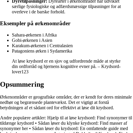
Dyretilpasninger:
Dyrearter i ørkenområder har udviklet
særlige fysiologiske og adfærdsmæssige tilpasninger for at
overleve i de barske forhold.
Eksempler på ørkenområder
Sahara-ørkenen i Afrika
Gobi-ørkenen i Asien
Karakum-ørkenen i Centralasien
Patagoniens ørken i Sydamerika
At løse krydsord er en sjov og udfordrende måde at styrke
din ordforråd og hjernens kognitive evner på. – Krydsord-
lover123
Opsummering
Ørkenområder er geografiske områder, der er kendt for deres minimale
nedbør og begrænsede plantevækst. Det er vigtigt at forstå
betydningen af et sådant ord for effektivt at løse dit krydsord.
Andre populære artikler:
Hjælp til at løse krydsord: Find synonymer til
tildænge krydsord
•
Sådan løser du klynke krydsord: Find masser af
synonymer her
•
Sådan løser du krydsord: En omfattende guide med