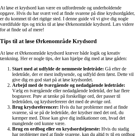
At løse et krydsord kan være en udfordrende og underholdende
opgave. Hvis du har svært ved at finde svarene på dine krydsordgåder,
er du kommet til det rigtige sted. I denne guide vil vi give dig nogle
værdifulde tips og tricks til at løse Ørkenområde krydsord. Læs videre
for at finde ud af mere!
Tips til at løse Ørkenområde Krydsord
At løse et Ørkenområde krydsord kræver både logik og kreativ
tænkning. Her er nogle tips, der kan hjælpe dig med at løse gåden:
Start med at udfylde de nemmeste ledetråde:
Gå efter de
ledetråde, der er mest indlysende, og udfyld dem først. Dette vil
give dig en god start på at løse krydsordet.
Arbejd med de tværgående og nedadgående ledetråde:
Vælg en tværgående eller nedadgående ledetråd, der har flere
bogstaver. Prøv at tænke på forskellige ord, der passer til
ledetråden, og krydsrefererer det med de øvrige ord.
Brug krydsreferencer:
Hvis du har problemer med at finde
svarene, så se på de ledetråde, der krydser med det ord, du
kæmper med. Disse kan give dig indikationer om, hvad det
manglende ord kunne være.
Brug en ordbog eller en krydsordstjeneste:
Hvis du stadig
har problemer med at finde svarene, kan du altid ty til en ordbog