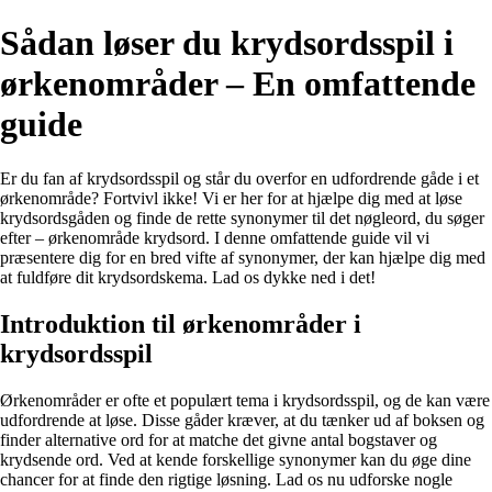
Sådan løser du krydsordsspil i
ørkenområder – En omfattende
guide
Er du fan af krydsordsspil og står du overfor en udfordrende gåde i et
ørkenområde? Fortvivl ikke! Vi er her for at hjælpe dig med at løse
krydsordsgåden og finde de rette synonymer til det nøgleord, du søger
efter – ørkenområde krydsord. I denne omfattende guide vil vi
præsentere dig for en bred vifte af synonymer, der kan hjælpe dig med
at fuldføre dit krydsordskema. Lad os dykke ned i det!
Introduktion til ørkenområder i
krydsordsspil
Ørkenområder er ofte et populært tema i krydsordsspil, og de kan være
udfordrende at løse. Disse gåder kræver, at du tænker ud af boksen og
finder alternative ord for at matche det givne antal bogstaver og
krydsende ord. Ved at kende forskellige synonymer kan du øge dine
chancer for at finde den rigtige løsning. Lad os nu udforske nogle