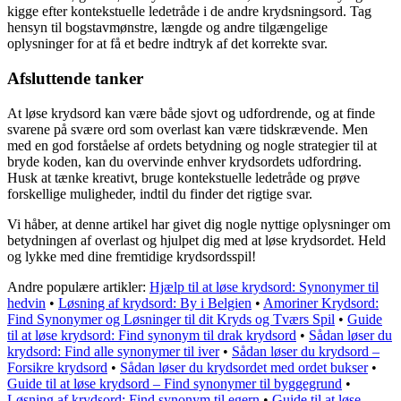
kigge efter kontekstuelle ledetråde i de andre krydsningsord. Tag
hensyn til bogstavmønstre, længde og andre tilgængelige
oplysninger for at få et bedre indtryk af det korrekte svar.
Afsluttende tanker
At løse krydsord kan være både sjovt og udfordrende, og at finde
svarene på svære ord som overlast kan være tidskrævende. Men
med en god forståelse af ordets betydning og nogle strategier til at
bryde koden, kan du overvinde enhver krydsordets udfordring.
Husk at tænke kreativt, bruge kontekstuelle ledetråde og prøve
forskellige muligheder, indtil du finder det rigtige svar.
Vi håber, at denne artikel har givet dig nogle nyttige oplysninger om
betydningen af ​​overlast og hjulpet dig med at løse krydsordet. Held
og lykke med dine fremtidige krydsordsspil!
Andre populære artikler:
Hjælp til at løse krydsord: Synonymer til
hedvin
•
Løsning af krydsord: By i Belgien
•
Amoriner Krydsord:
Find Synonymer og Løsninger til dit Kryds og Tværs Spil
•
Guide
til at løse krydsord: Find synonym til drak krydsord
•
Sådan løser du
krydsord: Find alle synonymer til iver
•
Sådan løser du krydsord –
Forsikre krydsord
•
Sådan løser du krydsordet med ordet bukser
•
Guide til at løse krydsord – Find synonymer til byggegrund
•
Løsning af krydsord: Find synonym til egern
•
Guide til at løse