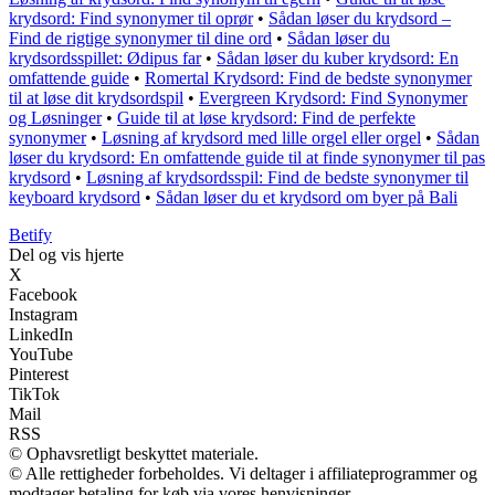
krydsord: Find synonymer til oprør
•
Sådan løser du krydsord –
Find de rigtige synonymer til dine ord
•
Sådan løser du
krydsordsspillet: Ødipus far
•
Sådan løser du kuber krydsord: En
omfattende guide
•
Romertal Krydsord: Find de bedste synonymer
til at løse dit krydsordspil
•
Evergreen Krydsord: Find Synonymer
og Løsninger
•
Guide til at løse krydsord: Find de perfekte
synonymer
•
Løsning af krydsord med lille orgel eller orgel
•
Sådan
løser du krydsord: En omfattende guide til at finde synonymer til pas
krydsord
•
Løsning af krydsordsspil: Find de bedste synonymer til
keyboard krydsord
•
Sådan løser du et krydsord om byer på Bali
B
etify
Del og vis hjerte
X
Facebook
Instagram
LinkedIn
YouTube
Pinterest
TikTok
Mail
RSS
© Ophavsretligt beskyttet materiale.
© Alle rettigheder forbeholdes. Vi deltager i affiliateprogrammer og
modtager betaling for køb via vores henvisninger.