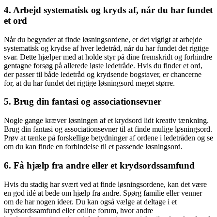
4. Arbejd systematisk og kryds af, når du har fundet
et ord
Når du begynder at finde løsningsordene, er det vigtigt at arbejde
systematisk og krydse af hver ledetråd, når du har fundet det rigtige
svar. Dette hjælper med at holde styr på dine fremskridt og forhindre
gentagne forsøg på allerede løste ledetråde. Hvis du finder et ord,
der passer til både ledetråd og krydsende bogstaver, er chancerne
for, at du har fundet det rigtige løsningsord meget større.
5. Brug din fantasi og associationsevner
Nogle gange kræver løsningen af et krydsord lidt kreativ tænkning.
Brug din fantasi og associationsevner til at finde mulige løsningsord.
Prøv at tænke på forskellige betydninger af ordene i ledetråden og se
om du kan finde en forbindelse til et passende løsningsord.
6. Få hjælp fra andre eller et krydsordssamfund
Hvis du stadig har svært ved at finde løsningsordene, kan det være
en god idé at bede om hjælp fra andre. Spørg familie eller venner
om de har nogen ideer. Du kan også vælge at deltage i et
krydsordssamfund eller online forum, hvor andre