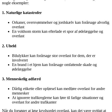
nogle eksempler:
1. Naturlige katastrofer
Orkaner, oversvømmelser og jordskælv kan forårsage alvorlig
overlast
En voldsom storm kan efterlade et spor af ødelæggelse og
overlast
2. Uheld
Bilulykker kan forårsage stor overlast for dem, der er
involveret
En brand i et hjem kan forårsage omfattende skade og
ødelæggelse
3. Menneskelig adfærd
Dårlig etikette eller opførsel kan medføre overlast for andre
mennesker
At ignorere trafikreglerne kan føre til farlige situationer og
overlast for andre trafikanter
Når du forsøger at løse krydsordet overlast, kan det være nyttigt at