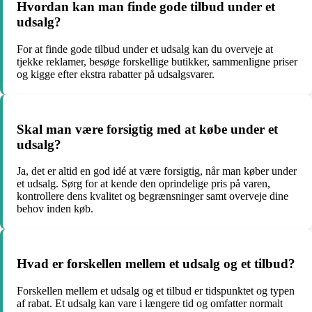
Hvordan kan man finde gode tilbud under et
udsalg?
For at finde gode tilbud under et udsalg kan du overveje at
tjekke reklamer, besøge forskellige butikker, sammenligne priser
og kigge efter ekstra rabatter på udsalgsvarer.
Skal man være forsigtig med at købe under et
udsalg?
Ja, det er altid en god idé at være forsigtig, når man køber under
et udsalg. Sørg for at kende den oprindelige pris på varen,
kontrollere dens kvalitet og begrænsninger samt overveje dine
behov inden køb.
Hvad er forskellen mellem et udsalg og et tilbud?
Forskellen mellem et udsalg og et tilbud er tidspunktet og typen
af rabat. Et udsalg kan vare i længere tid og omfatter normalt