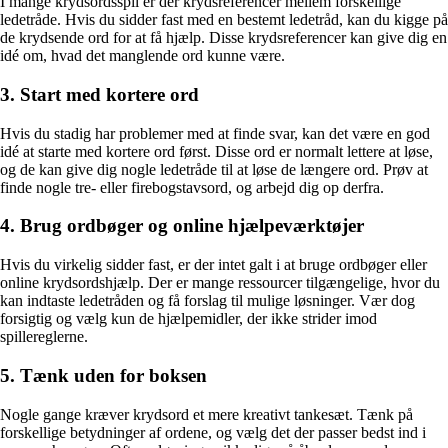
I mange krydsordsspil er der krydsreferencer mellem forskellige
ledetråde. Hvis du sidder fast med en bestemt ledetråd, kan du kigge på
de krydsende ord for at få hjælp. Disse krydsreferencer kan give dig en
idé om, hvad det manglende ord kunne være.
3. Start med kortere ord
Hvis du stadig har problemer med at finde svar, kan det være en god
idé at starte med kortere ord først. Disse ord er normalt lettere at løse,
og de kan give dig nogle ledetråde til at løse de længere ord. Prøv at
finde nogle tre- eller firebogstavsord, og arbejd dig op derfra.
4. Brug ordbøger og online hjælpeværktøjer
Hvis du virkelig sidder fast, er der intet galt i at bruge ordbøger eller
online krydsordshjælp. Der er mange ressourcer tilgængelige, hvor du
kan indtaste ledetråden og få forslag til mulige løsninger. Vær dog
forsigtig og vælg kun de hjælpemidler, der ikke strider imod
spillereglerne.
5. Tænk uden for boksen
Nogle gange kræver krydsord et mere kreativt tankesæt. Tænk på
forskellige betydninger af ordene, og vælg det der passer bedst ind i