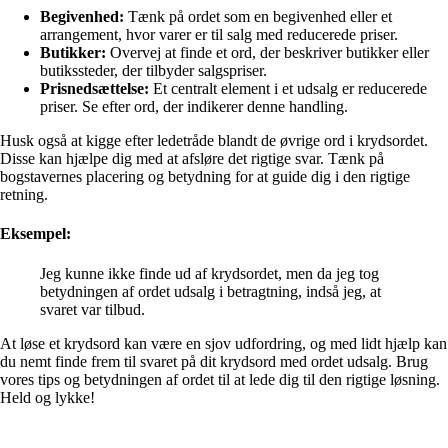
Begivenhed:
Tænk på ordet som en begivenhed eller et
arrangement, hvor varer er til salg med reducerede priser.
Butikker:
Overvej at finde et ord, der beskriver butikker eller
butikssteder, der tilbyder salgspriser.
Prisnedsættelse:
Et centralt element i et udsalg er reducerede
priser. Se efter ord, der indikerer denne handling.
Husk også at kigge efter ledetråde blandt de øvrige ord i krydsordet.
Disse kan hjælpe dig med at afsløre det rigtige svar. Tænk på
bogstavernes placering og betydning for at guide dig i den rigtige
retning.
Eksempel:
Jeg kunne ikke finde ud af krydsordet, men da jeg tog
betydningen af ordet udsalg i betragtning, indså jeg, at
svaret var tilbud.
At løse et krydsord kan være en sjov udfordring, og med lidt hjælp kan
du nemt finde frem til svaret på dit krydsord med ordet udsalg. Brug
vores tips og betydningen af ordet til at lede dig til den rigtige løsning.
Held og lykke!