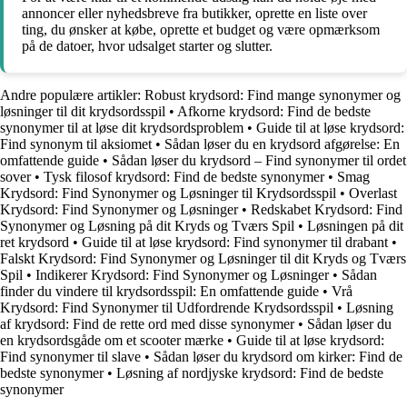
annoncer eller nyhedsbreve fra butikker, oprette en liste over
ting, du ønsker at købe, oprette et budget og være opmærksom
på de datoer, hvor udsalget starter og slutter.
Andre populære artikler:
Robust krydsord: Find mange synonymer og
løsninger til dit krydsordsspil
•
Afkorne krydsord: Find de bedste
synonymer til at løse dit krydsordsproblem
•
Guide til at løse krydsord:
Find synonym til aksiomet
•
Sådan løser du en krydsord afgørelse: En
omfattende guide
•
Sådan løser du krydsord – Find synonymer til ordet
sover
•
Tysk filosof krydsord: Find de bedste synonymer
•
Smag
Krydsord: Find Synonymer og Løsninger til Krydsordsspil
•
Overlast
Krydsord: Find Synonymer og Løsninger
•
Redskabet Krydsord: Find
Synonymer og Løsning på dit Kryds og Tværs Spil
•
Løsningen på dit
ret krydsord
•
Guide til at løse krydsord: Find synonymer til drabant
•
Falskt Krydsord: Find Synonymer og Løsninger til dit Kryds og Tværs
Spil
•
Indikerer Krydsord: Find Synonymer og Løsninger
•
Sådan
finder du vindere til krydsordsspil: En omfattende guide
•
Vrå
Krydsord: Find Synonymer til Udfordrende Krydsordsspil
•
Løsning
af krydsord: Find de rette ord med disse synonymer
•
Sådan løser du
en krydsordsgåde om et scooter mærke
•
Guide til at løse krydsord:
Find synonymer til slave
•
Sådan løser du krydsord om kirker: Find de
bedste synonymer
•
Løsning af nordjyske krydsord: Find de bedste
synonymer