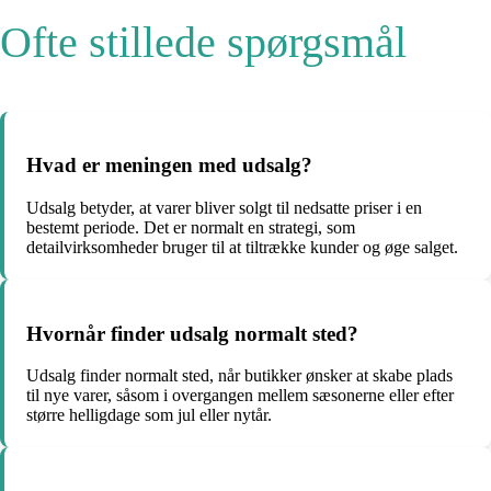
Ofte stillede spørgsmål
Hvad er meningen med udsalg?
Udsalg betyder, at varer bliver solgt til nedsatte priser i en
bestemt periode. Det er normalt en strategi, som
detailvirksomheder bruger til at tiltrække kunder og øge salget.
Hvornår finder udsalg normalt sted?
Udsalg finder normalt sted, når butikker ønsker at skabe plads
til nye varer, såsom i overgangen mellem sæsonerne eller efter
større helligdage som jul eller nytår.