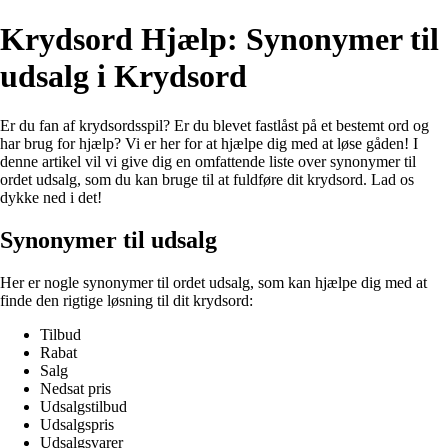
Krydsord Hjælp: Synonymer til
udsalg i Krydsord
Er du fan af krydsordsspil? Er du blevet fastlåst på et bestemt ord og
har brug for hjælp? Vi er her for at hjælpe dig med at løse gåden! I
denne artikel vil vi give dig en omfattende liste over synonymer til
ordet udsalg, som du kan bruge til at fuldføre dit krydsord. Lad os
dykke ned i det!
Synonymer til udsalg
Her er nogle synonymer til ordet udsalg, som kan hjælpe dig med at
finde den rigtige løsning til dit krydsord:
Tilbud
Rabat
Salg
Nedsat pris
Udsalgstilbud
Udsalgspris
Udsalgsvarer