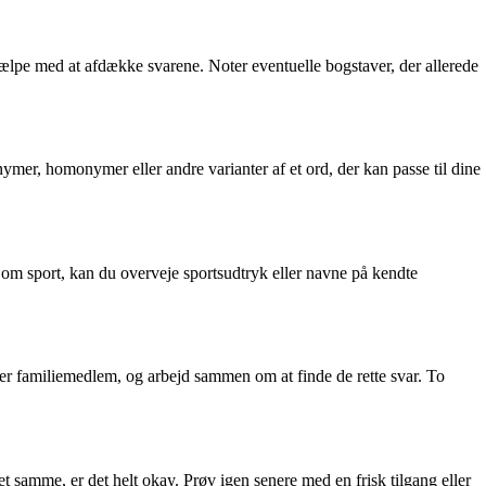
hjælpe med at afdække svarene. Noter eventuelle bogstaver, der allerede
ymer, homonymer eller andre varianter af et ord, der kan passe til dine
 om sport, kan du overveje sportsudtryk eller navne på kendte
er familiemedlem, og arbejd sammen om at finde de rette svar. To
 samme, er det helt okay. Prøv igen senere med en frisk tilgang eller