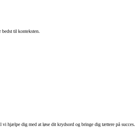
 bedst til konteksten.
vi hjælpe dig med at løse dit krydsord og bringe dig tættere på succes.