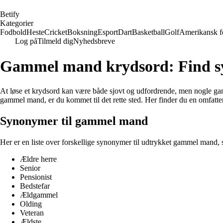
B
etify
Kategorier
Fodbold
Heste
Cricket
Boksning
Esport
Dart
Basketball
Golf
Amerikansk f
Log på
Tilmeld dig
Nyhedsbreve
Gammel mand krydsord: Find sy
At løse et krydsord kan være både sjovt og udfordrende, men nogle gange 
gammel mand, er du kommet til det rette sted. Her finder du en omfatten
Synonymer til gammel mand
Her er en liste over forskellige synonymer til udtrykket gammel mand, 
Ældre herre
Senior
Pensionist
Bedstefar
Ældgammel
Olding
Veteran
Ældste