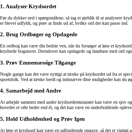
1. Analyser Krydsordet
Før du dykker ned i spørgsmålene, så tag et øjeblik til at analysere kry
er blevet udfyldt, og prøv at finde ud af, hvilke ord der kan passe ind.
2. Brug Ordbøger og Opdagede
En ordbog kan være din bedste ven, når du forsøger at løse et krydsord.
krydsede bogstaver. Derudover kan opdagede og database med ord også væ
3. Prøv Emnemæssige Tilgange
Nogle gange kan det være nyttigt at tænke på krydsordet ud fra et spec
sportsfolk. Ved at tænke bredt og indsnævre dine muligheder kan du øge 
4. Samarbejd med Andre
At arbejde sammen med andre krydsordentusiaster kan være en sjov og e
hoveder er ofte bedre end ét, og det kan være en underholdende oplev
5. Hold Udholdenhed og Prøv Igen
At løse et krydsord kan være en udfordrende opgave, så det er vigtigt a