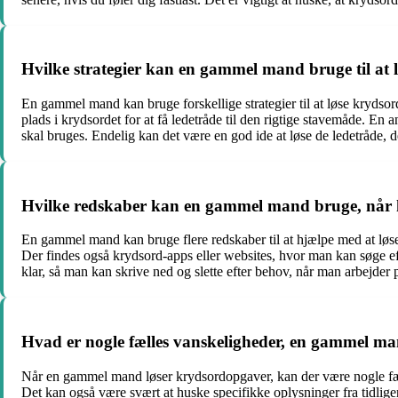
Hvilke strategier kan en gammel mand bruge til at
En gammel mand kan bruge forskellige strategier til at løse krydsor
plads i krydsordet for at få ledetråde til den rigtige stavemåde. En
skal bruges. Endelig kan det være en god ide at løse de ledetråde, d
Hvilke redskaber kan en gammel mand bruge, når 
En gammel mand kan bruge flere redskaber til at hjælpe med at løse
Der findes også krydsord-apps eller websites, hvor man kan søge efte
klar, så man kan skrive ned og slette efter behov, når man arbejde
Hvad er nogle fælles vanskeligheder, en gammel m
Når en gammel mand løser krydsordopgaver, kan der være nogle fæl
Det kan også være svært at huske specifikke oplysninger fra tidlig