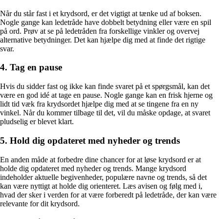
Når du står fast i et krydsord, er det vigtigt at tænke ud af boksen.
Nogle gange kan ledetråde have dobbelt betydning eller være en spil
på ord. Prøv at se på ledetråden fra forskellige vinkler og overvej
alternative betydninger. Det kan hjælpe dig med at finde det rigtige
svar.
4. Tag en pause
Hvis du sidder fast og ikke kan finde svaret på et spørgsmål, kan det
være en god idé at tage en pause. Nogle gange kan en frisk hjerne og
lidt tid væk fra krydsordet hjælpe dig med at se tingene fra en ny
vinkel. Når du kommer tilbage til det, vil du måske opdage, at svaret
pludselig er blevet klart.
5. Hold dig opdateret med nyheder og trends
En anden måde at forbedre dine chancer for at løse krydsord er at
holde dig opdateret med nyheder og trends. Mange krydsord
indeholder aktuelle begivenheder, populære navne og trends, så det
kan være nyttigt at holde dig orienteret. Læs avisen og følg med i,
hvad der sker i verden for at være forberedt på ledetråde, der kan være
relevante for dit krydsord.