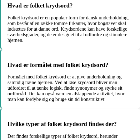
Hvad er folket krydsord?
Folket krydsord er en populær form for dansk underholdning,
som består af en række tomme firkanter, hvor bogstaver skal
indsættes for at danne ord. Krydsordene kan have forskellige
sværhedsgrader, og de er designet til at udfordre og stimulere
hjernen.
Hvad er formålet med folket krydsord?
Formålet med folket krydsord er at give underholdning og
samtidig træne hjernen. Ved at løse krydsord bliver man
udfordret til at tænke logisk, finde synonymer og styrke sit
ordforråd. Det kan også være en afslappende aktivitet, hvor
man kan fordybe sig og bruge sin tid konstruktivt.
Hvilke typer af folket krydsord findes der?
Der findes forskellige typer af folket krydsord, herunder