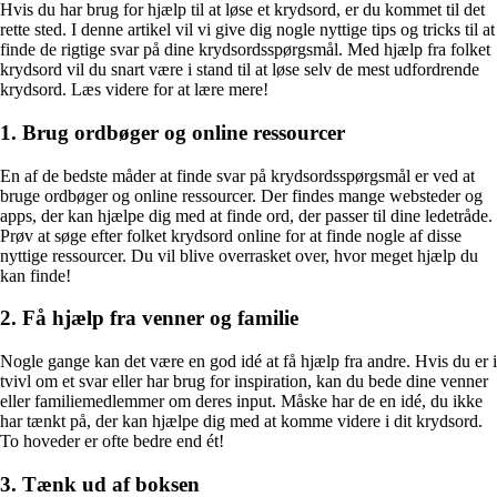
Hvis du har brug for hjælp til at løse et krydsord, er du kommet til det
rette sted. I denne artikel vil vi give dig nogle nyttige tips og tricks til at
finde de rigtige svar på dine krydsordsspørgsmål. Med hjælp fra folket
krydsord vil du snart være i stand til at løse selv de mest udfordrende
krydsord. Læs videre for at lære mere!
1. Brug ordbøger og online ressourcer
En af de bedste måder at finde svar på krydsordsspørgsmål er ved at
bruge ordbøger og online ressourcer. Der findes mange websteder og
apps, der kan hjælpe dig med at finde ord, der passer til dine ledetråde.
Prøv at søge efter folket krydsord online for at finde nogle af disse
nyttige ressourcer. Du vil blive overrasket over, hvor meget hjælp du
kan finde!
2. Få hjælp fra venner og familie
Nogle gange kan det være en god idé at få hjælp fra andre. Hvis du er i
tvivl om et svar eller har brug for inspiration, kan du bede dine venner
eller familiemedlemmer om deres input. Måske har de en idé, du ikke
har tænkt på, der kan hjælpe dig med at komme videre i dit krydsord.
To hoveder er ofte bedre end ét!
3. Tænk ud af boksen