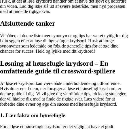
Husk, at det at løse krydsord handler om at have det sjovt og udfordre
din viden. Lad dig ikke slå ud af svære ledetråde, men nyd processen
med at finde de rigtige svar.
Afsluttende tanker
Vi håber, at denne liste over synonymer og tips har været nyttig for dig
i din søgen efter at løse dit hønsefugle krydsord. Husk at bruge
synonymer som ledetråde og følg de generelle tips for at øge dine
chancer for succes. Held og lykke med dit krydsord!
Løsning af hønsefugle krydsord – En
omfattende guide til crossword-spillere
At løse et krydsord kan være både underholdende og udfordrende.
Hvis du er en af dem, der forsøger at løse et hønsefugl krydsord, er
denne guide til dig. Vi vil give dig værdifulde tips, tricks og strategier,
der vil hjælpe dig med at finde de rigtige svar. Læs videre for at
forbedre dine evner og øge din succes med hønsefugle krydsord.
1. Lær fakta om hønsefugle
For at løse et hønsefugle krydsord er det vigtigt at have et godt