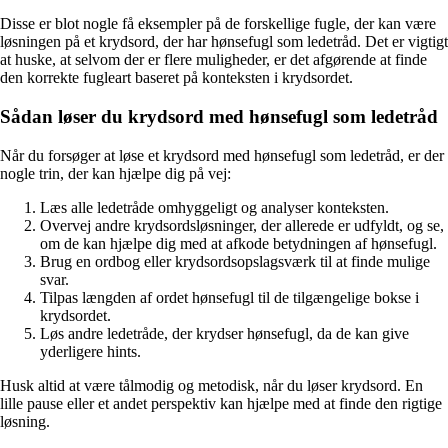
Disse er blot nogle få eksempler på de forskellige fugle, der kan være
løsningen på et krydsord, der har hønsefugl som ledetråd. Det er vigtigt
at huske, at selvom der er flere muligheder, er det afgørende at finde
den korrekte fugleart baseret på konteksten i krydsordet.
Sådan løser du krydsord med hønsefugl som ledetråd
Når du forsøger at løse et krydsord med hønsefugl som ledetråd, er der
nogle trin, der kan hjælpe dig på vej:
Læs alle ledetråde omhyggeligt og analyser konteksten.
Overvej andre krydsordsløsninger, der allerede er udfyldt, og se,
om de kan hjælpe dig med at afkode betydningen af hønsefugl.
Brug en ordbog eller krydsordsopslagsværk til at finde mulige
svar.
Tilpas længden af ​​ordet hønsefugl til de tilgængelige bokse i
krydsordet.
Løs andre ledetråde, der krydser hønsefugl, da de kan give
yderligere hints.
Husk altid at være tålmodig og metodisk, når du løser krydsord. En
lille pause eller et andet perspektiv kan hjælpe med at finde den rigtige
løsning.