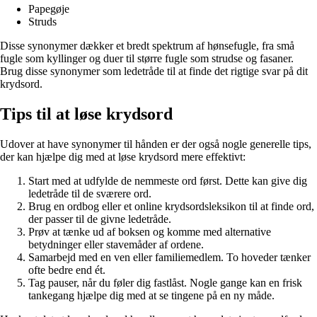
Papegøje
Struds
Disse synonymer dækker et bredt spektrum af hønsefugle, fra små
fugle som kyllinger og duer til større fugle som strudse og fasaner.
Brug disse synonymer som ledetråde til at finde det rigtige svar på dit
krydsord.
Tips til at løse krydsord
Udover at have synonymer til hånden er der også nogle generelle tips,
der kan hjælpe dig med at løse krydsord mere effektivt:
Start med at udfylde de nemmeste ord først. Dette kan give dig
ledetråde til de sværere ord.
Brug en ordbog eller et online krydsordsleksikon til at finde ord,
der passer til de givne ledetråde.
Prøv at tænke ud af boksen og komme med alternative
betydninger eller stavemåder af ordene.
Samarbejd med en ven eller familiemedlem. To hoveder tænker
ofte bedre end ét.
Tag pauser, når du føler dig fastlåst. Nogle gange kan en frisk
tankegang hjælpe dig med at se tingene på en ny måde.