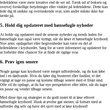
ledetrådene være mere kreative end de ser ud. Tænk ud af boksen og
overvej forskellige betydninger eller vinkler på ledetrådene. Dette kan
lede dig til unikke og overraskende svar, som andre måske ikke har
tænkt på.
5. Hold dig opdateret med hønsefugle nyheder
At holde sig opdateret med de seneste nyheder og trends inden for
hønsefugle kan også være nyttigt, når du løser et hønsefugle krydsord.
Nye arter, opdagelser eller begivenheder kan være en del af
ledetrådene i krydsordet. Sørg for at være informeret og opdateret for
at forbedre dine chancer for at finde de rigtige svar.
6. Prøv igen senere
Nogle gange kan krydsord være meget udfordrende, og du kan løbe
ind i en dødvande. Hvis du føler dig frustreret eller fastlåst, er det
vigtigt at tage en pause og komme tilbage senere med et friskt sind.
Ofte vil du opdage, at du har nye perspektiver eller idéer, når du tager
en pause og vender tilbage senere.
Med disse tips og strategier er du godt rustet til at løse ethvert
hønsefugle krydsord. Husk at øvelse gør mester, så fortsæt med at
udfordre dig selv og have det sjovt med at løse krydsord!