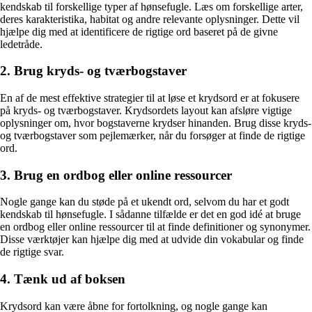
kendskab til forskellige typer af hønsefugle. Læs om forskellige arter,
deres karakteristika, habitat og andre relevante oplysninger. Dette vil
hjælpe dig med at identificere de rigtige ord baseret på de givne
ledetråde.
2. Brug kryds- og tværbogstaver
En af de mest effektive strategier til at løse et krydsord er at fokusere
på kryds- og tværbogstaver. Krydsordets layout kan afsløre vigtige
oplysninger om, hvor bogstaverne krydser hinanden. Brug disse kryds-
og tværbogstaver som pejlemærker, når du forsøger at finde de rigtige
ord.
3. Brug en ordbog eller online ressourcer
Nogle gange kan du støde på et ukendt ord, selvom du har et godt
kendskab til hønsefugle. I sådanne tilfælde er det en god idé at bruge
en ordbog eller online ressourcer til at finde definitioner og synonymer.
Disse værktøjer kan hjælpe dig med at udvide din vokabular og finde
de rigtige svar.
4. Tænk ud af boksen
Krydsord kan være åbne for fortolkning, og nogle gange kan