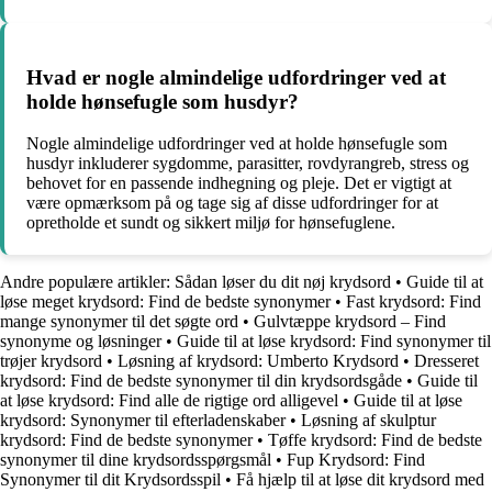
Hvad er nogle almindelige udfordringer ved at
holde hønsefugle som husdyr?
Nogle almindelige udfordringer ved at holde hønsefugle som
husdyr inkluderer sygdomme, parasitter, rovdyrangreb, stress og
behovet for en passende indhegning og pleje. Det er vigtigt at
være opmærksom på og tage sig af disse udfordringer for at
opretholde et sundt og sikkert miljø for hønsefuglene.
Andre populære artikler:
Sådan løser du dit nøj krydsord
•
Guide til at
løse meget krydsord: Find de bedste synonymer
•
Fast krydsord: Find
mange synonymer til det søgte ord
•
Gulvtæppe krydsord – Find
synonyme og løsninger
•
Guide til at løse krydsord: Find synonymer til
trøjer krydsord
•
Løsning af krydsord: Umberto Krydsord
•
Dresseret
krydsord: Find de bedste synonymer til din krydsordsgåde
•
Guide til
at løse krydsord: Find alle de rigtige ord alligevel
•
Guide til at løse
krydsord: Synonymer til efterladenskaber
•
Løsning af skulptur
krydsord: Find de bedste synonymer
•
Tøffe krydsord: Find de bedste
synonymer til dine krydsordsspørgsmål
•
Fup Krydsord: Find
Synonymer til dit Krydsordsspil
•
Få hjælp til at løse dit krydsord med