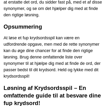
at erstatte det ord, du sidder fast på, med et af disse
synonymer, og se om det hjælper dig med at finde
den rigtige løsning.
Opsummering
At løse et fup krydsordsspil kan være en
udfordrende opgave, men med de rette synonymer
kan du øge dine chancer for at finde den rigtige
løsning. Brug denne omfattende liste over
synonymer til at hjælpe dig med at finde de ord, der
passer bedst til dit krydsord. Held og lykke med dit
krydsordsspil!
Løsning af Krydsordsspil – En
omfattende guide til at besvare dine
fup krydsord!