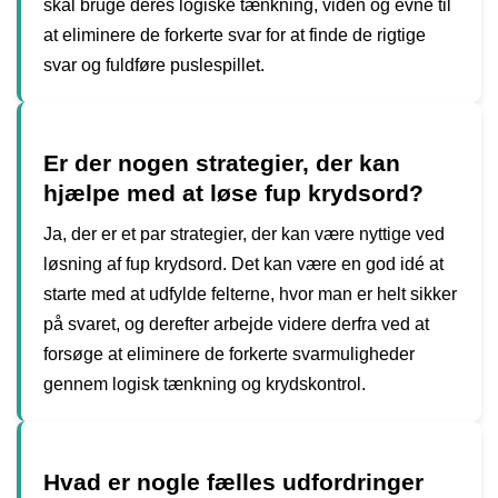
skal bruge deres logiske tænkning, viden og evne til
at eliminere de forkerte svar for at finde de rigtige
svar og fuldføre puslespillet.
Er der nogen strategier, der kan
hjælpe med at løse fup krydsord?
Ja, der er et par strategier, der kan være nyttige ved
løsning af fup krydsord. Det kan være en god idé at
starte med at udfylde felterne, hvor man er helt sikker
på svaret, og derefter arbejde videre derfra ved at
forsøge at eliminere de forkerte svarmuligheder
gennem logisk tænkning og krydskontrol.
Hvad er nogle fælles udfordringer