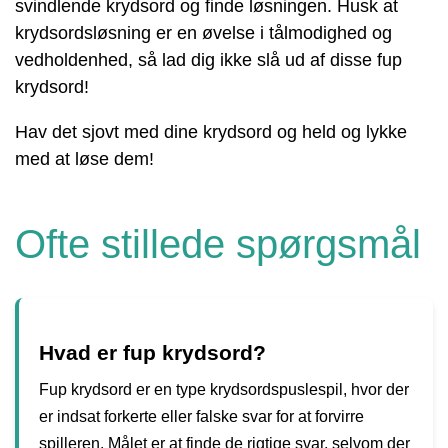
svindlende krydsord og finde løsningen. Husk at
krydsordsløsning er en øvelse i tålmodighed og
vedholdenhed, så lad dig ikke slå ud af disse fup
krydsord!
Hav det sjovt med dine krydsord og held og lykke
med at løse dem!
Ofte stillede spørgsmål
Hvad er fup krydsord?
Fup krydsord er en type krydsordspuslespil, hvor der
er indsat forkerte eller falske svar for at forvirre
spilleren. Målet er at finde de rigtige svar, selvom der