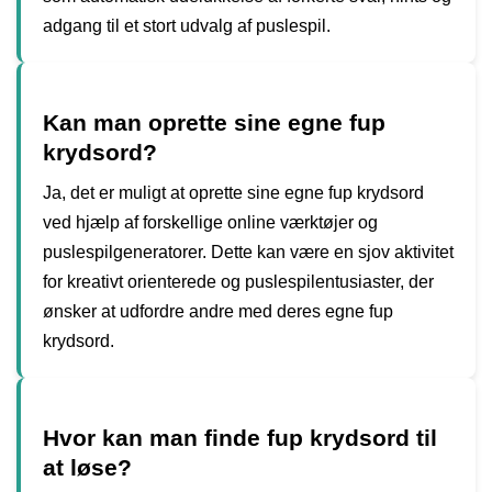
adgang til et stort udvalg af puslespil.
Kan man oprette sine egne fup
krydsord?
Ja, det er muligt at oprette sine egne fup krydsord
ved hjælp af forskellige online værktøjer og
puslespilgeneratorer. Dette kan være en sjov aktivitet
for kreativt orienterede og puslespilentusiaster, der
ønsker at udfordre andre med deres egne fup
krydsord.
Hvor kan man finde fup krydsord til
at løse?