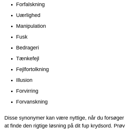
Forfalskning
Uærlighed
Manipulation
Fusk
Bedrageri
Tænkefejl
Fejlfortolkning
Illusion
Forvirring
Forvanskning
Disse synonymer kan være nyttige, når du forsøger
at finde den rigtige løsning på dit fup krydsord. Prøv