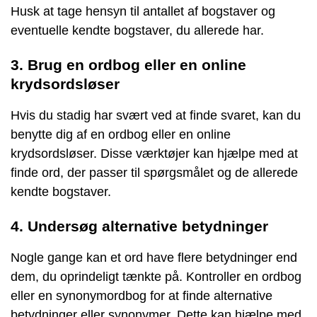
Husk at tage hensyn til antallet af bogstaver og
eventuelle kendte bogstaver, du allerede har.
3. Brug en ordbog eller en online
krydsordsløser
Hvis du stadig har svært ved at finde svaret, kan du
benytte dig af en ordbog eller en online
krydsordsløser. Disse værktøjer kan hjælpe med at
finde ord, der passer til spørgsmålet og de allerede
kendte bogstaver.
4. Undersøg alternative betydninger
Nogle gange kan et ord have flere betydninger end
dem, du oprindeligt tænkte på. Kontroller en ordbog
eller en synonymordbog for at finde alternative
betydninger eller synonymer. Dette kan hjælpe med