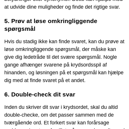
at udvide dine muligheder og finde det rigtige svar.
5. Prøv at løse omkringliggende
spørgsmål
Hvis du stadig ikke kan finde svaret, kan du prøve at
løse omkringliggende spørgsmål, der måske kan
give dig ledetråde til det svære spørgsmål. Nogle
gange afhænger svarene på krydsordsspil af
hinanden, og løsningen på et spørgsmål kan hjælpe
dig med at finde svaret på et andet.
6. Double-check dit svar
Inden du skriver dit svar i krydsordet, skal du altid
double-checke, om det passer sammen med de
tværgående ord. Et forkert svar kan forårsage