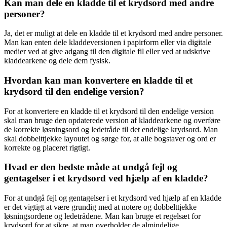
Kan man dele en kladde til et krydsord med andre
personer?
Ja, det er muligt at dele en kladde til et krydsord med andre personer.
Man kan enten dele kladdeversionen i papirform eller via digitale
medier ved at give adgang til den digitale fil eller ved at udskrive
kladdearkene og dele dem fysisk.
Hvordan kan man konvertere en kladde til et
krydsord til den endelige version?
For at konvertere en kladde til et krydsord til den endelige version
skal man bruge den opdaterede version af kladdearkene og overføre
de korrekte løsningsord og ledetråde til det endelige krydsord. Man
skal dobbelttjekke layoutet og sørge for, at alle bogstaver og ord er
korrekte og placeret rigtigt.
Hvad er den bedste måde at undgå fejl og
gentagelser i et krydsord ved hjælp af en kladde?
For at undgå fejl og gentagelser i et krydsord ved hjælp af en kladde
er det vigtigt at være grundig med at notere og dobbelttjekke
løsningsordene og ledetrådene. Man kan bruge et regelsæt for
krydsord for at sikre, at man overholder de almindelige