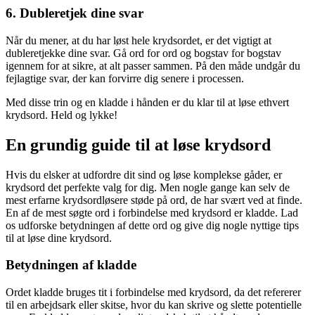
6. Dubleretjek dine svar
Når du mener, at du har løst hele krydsordet, er det vigtigt at
dubleretjekke dine svar. Gå ord for ord og bogstav for bogstav
igennem for at sikre, at alt passer sammen. På den måde undgår du
fejlagtige svar, der kan forvirre dig senere i processen.
Med disse trin og en kladde i hånden er du klar til at løse ethvert
krydsord. Held og lykke!
En grundig guide til at løse krydsord
Hvis du elsker at udfordre dit sind og løse komplekse gåder, er
krydsord det perfekte valg for dig. Men nogle gange kan selv de
mest erfarne krydsordløsere støde på ord, de har svært ved at finde.
En af de mest søgte ord i forbindelse med krydsord er kladde. Lad
os udforske betydningen af dette ord og give dig nogle nyttige tips
til at løse dine krydsord.
Betydningen af kladde
Ordet kladde bruges tit i forbindelse med krydsord, da det refererer
til en arbejdsark eller skitse, hvor du kan skrive og slette potentielle