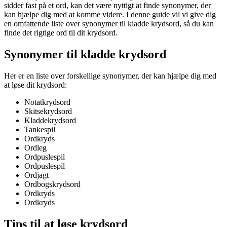
sidder fast på et ord, kan det være nyttigt at finde synonymer, der
kan hjælpe dig med at komme videre. I denne guide vil vi give dig
en omfattende liste over synonymer til kladde krydsord, så du kan
finde det rigtige ord til dit krydsord.
Synonymer til kladde krydsord
Her er en liste over forskellige synonymer, der kan hjælpe dig med
at løse dit krydsord:
Notatkrydsord
Skitsekrydsord
Kladdekrydsord
Tankespil
Ordkryds
Ordleg
Ordpuslespil
Ordpuslespil
Ordjagt
Ordbogskrydsord
Ordkryds
Ordkryds
Tips til at løse krydsord