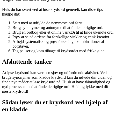
Hvis du har svært ved at løse krydsord generelt, kan disse tips
hjælpe dig:
Start med at udfylde de nemmeste ord først.
Brug synonymer og antonyme til at finde de rigtige ord.
Brug en ordbog eller et online værktøj til at finde ukendte ord.
Prøv at se på ordene fra forskellige vinkler og tænk kreativt.
Arbejd systematisk og prøv forskellige kombinationer af
bogstaver.
Tag pauser og kom tilbage til krydsordet med friske øjne.
Afsluttende tanker
At løse krydsord kan være en sjov og udfordrende aktivitet. Ved at
bruge synonymer som kladde krydsord kan du udvide din viden og
finde nye måder at løse krydsord på. Husk at have tålmodighed og
nyd processen med at finde de rigtige ord. Held og lykke med dit
næste krydsord!
Sådan løser du et krydsord ved hjælp af
en kladde