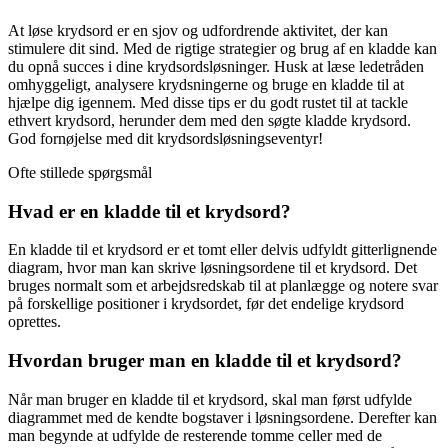
At løse krydsord er en sjov og udfordrende aktivitet, der kan
stimulere dit sind. Med de rigtige strategier og brug af en kladde kan
du opnå succes i dine krydsordsløsninger. Husk at læse ledetråden
omhyggeligt, analysere krydsningerne og bruge en kladde til at
hjælpe dig igennem. Med disse tips er du godt rustet til at tackle
ethvert krydsord, herunder dem med den søgte kladde krydsord.
God fornøjelse med dit krydsordsløsningseventyr!
Ofte stillede spørgsmål
Hvad er en kladde til et krydsord?
En kladde til et krydsord er et tomt eller delvis udfyldt gitterlignende
diagram, hvor man kan skrive løsningsordene til et krydsord. Det
bruges normalt som et arbejdsredskab til at planlægge og notere svar
på forskellige positioner i krydsordet, før det endelige krydsord
oprettes.
Hvordan bruger man en kladde til et krydsord?
Når man bruger en kladde til et krydsord, skal man først udfylde
diagrammet med de kendte bogstaver i løsningsordene. Derefter kan
man begynde at udfylde de resterende tomme celler med de