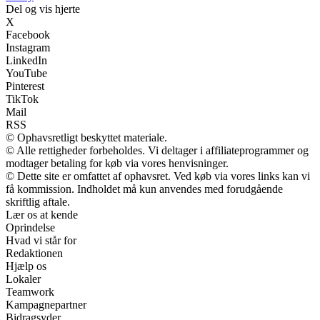
Del og vis hjerte
X
Facebook
Instagram
LinkedIn
YouTube
Pinterest
TikTok
Mail
RSS
© Ophavsretligt beskyttet materiale.
© Alle rettigheder forbeholdes. Vi deltager i affiliateprogrammer og
modtager betaling for køb via vores henvisninger.
© Dette site er omfattet af ophavsret. Ved køb via vores links kan vi
få kommission. Indholdet må kun anvendes med forudgående
skriftlig aftale.
Lær os at kende
Oprindelse
Hvad vi står for
Redaktionen
Hjælp os
Lokaler
Teamwork
Kampagnepartner
Bidragsyder