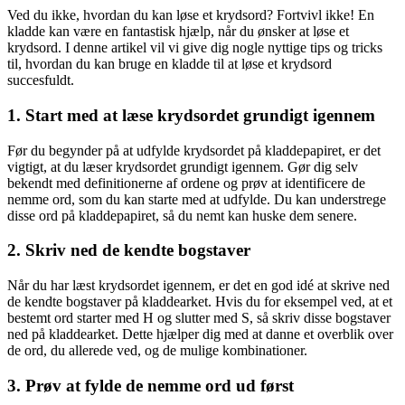
Ved du ikke, hvordan du kan løse et krydsord? Fortvivl ikke! En
kladde kan være en fantastisk hjælp, når du ønsker at løse et
krydsord. I denne artikel vil vi give dig nogle nyttige tips og tricks
til, hvordan du kan bruge en kladde til at løse et krydsord
succesfuldt.
1. Start med at læse krydsordet grundigt igennem
Før du begynder på at udfylde krydsordet på kladdepapiret, er det
vigtigt, at du læser krydsordet grundigt igennem. Gør dig selv
bekendt med definitionerne af ordene og prøv at identificere de
nemme ord, som du kan starte med at udfylde. Du kan understrege
disse ord på kladdepapiret, så du nemt kan huske dem senere.
2. Skriv ned de kendte bogstaver
Når du har læst krydsordet igennem, er det en god idé at skrive ned
de kendte bogstaver på kladdearket. Hvis du for eksempel ved, at et
bestemt ord starter med H og slutter med S, så skriv disse bogstaver
ned på kladdearket. Dette hjælper dig med at danne et overblik over
de ord, du allerede ved, og de mulige kombinationer.
3. Prøv at fylde de nemme ord ud først