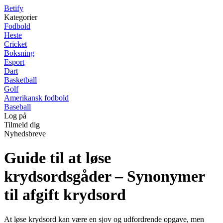
B
etify
Kategorier
Fodbold
Heste
Cricket
Boksning
Esport
Dart
Basketball
Golf
Amerikansk fodbold
Baseball
Log på
Tilmeld dig
Nyhedsbreve
Guide til at løse
krydsordsgåder – Synonymer
til afgift krydsord
At løse krydsord kan være en sjov og udfordrende opgave, men