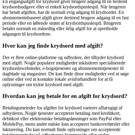
En engangsafgift for krydsord giver brugere adgang til en bestemt
krydsordsudgave eller et enkelt krydsordspuslespil. Når brugeren
har betalt afgiften, har de normalt evig adgang til krydsordet. En
abonnementsbaseret afgift giver derimod brugere adgang til en fast
periode eller en løbende strøm af krydsordspuslespil. Brugeren
betaler normalt en månedlig eller årlig afgift for at opretholde
adgangen til krydsordene.
Hvor kan jeg finde krydsord med afgift?
Der er flere online-platforme og udbydere, der tilbyder krydsord
med afgift. Nogle populære muligheder inkluderer specialiserede
krydsordswebsteder, e-bogstjenester og abonnementstjenester til
dagblade og magasiner. Du kan finde disse muligheder ved at søge
online eller ved at kontakte lokale avisforhandlere for at få
oplysninger om trykte krydsord med afgift.
Hvordan kan jeg betale for en afgift for krydsord?
Betalingsmetoder for afgifter for krydsord varierer afhængigt af
udbyderen. Nogle tjenester accepterer betaling med kreditkort,
debitkort eller elektroniske betalingsløsninger som PayPal eller
MobilePay, mens andre måske kun accepterer bankoverførsler eller
fakturering. Du kan normalt finde oplysninger om accepterede
betalingsmetoder på udbyderens hjemmeside eller under