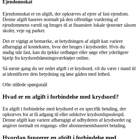
Ejendomsskat
Ejendomsskat er en afgift, der opkræves af ejere af fast ejendom.
Denne afgift baseres normalt på den offentlige vurdering af
ejendommens værdi og bruges til at finansiere lokale tjenester såsom
skoler, veje og parker.
Det er vigtigt at bemærke, at betydningen af afgift kan variere
afhængigt af konteksten, hvor det bruges i krydsordet. Hvis du
stadig står fast, kan du tjekke ordbøger eller søge efter yderligere
hjælp fra krydsordsløsningsværktøjer online.
Så næste gang du ser ordet afgift i et krydsord, vil du være i stand til
at identificere dets betydning og løse gåden med lethed.
Ofte stillede spørgsmål
Hvad er en afgift i forbindelse med krydsord?
En afgift i forbindelse med krydsord er en specifik betaling, der
opkræves for at få adgang til eller udskrive krydsordspuslespil.
Denne afgift kan variere afhængigt af udbyderen af krydsordet og
angiver normalt en engangs- eller abonnementsbaseret betaling.
Hvordan fungerer en afgift i forbindelse med