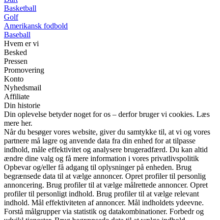
Basketball
Golf
Amerikansk fodbold
Baseball
Hvem er vi
Besked
Pressen
Promovering
Konto
Nyhedsmail
Affiliate
Din historie
Din oplevelse betyder noget for os – derfor bruger vi cookies. Læs
mere her.
Når du besøger vores website, giver du samtykke til, at vi og vores
partnere må lagre og anvende data fra din enhed for at tilpasse
indhold, måle effektivitet og analysere brugeradfærd. Du kan altid
ændre dine valg og få mere information i vores privatlivspolitik
Opbevar og/eller få adgang til oplysninger på enheden. Brug
begrænsede data til at vælge annoncer. Opret profiler til personlig
annoncering. Brug profiler til at vælge målrettede annoncer. Opret
profiler til personligt indhold. Brug profiler til at vælge relevant
indhold. Mål effektiviteten af annoncer. Mål indholdets ydeevne.
Forstå målgrupper via statistik og datakombinationer. Forbedr og