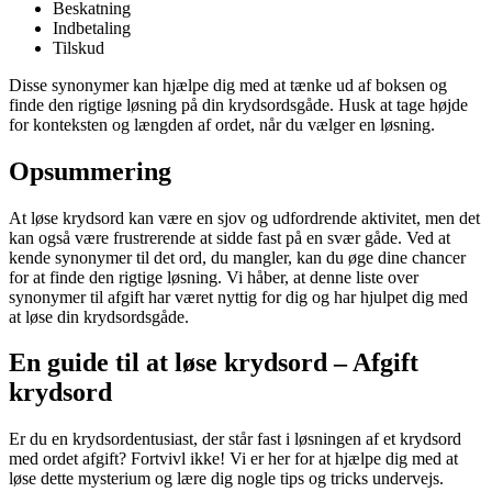
Beskatning
Indbetaling
Tilskud
Disse synonymer kan hjælpe dig med at tænke ud af boksen og
finde den rigtige løsning på din krydsordsgåde. Husk at tage højde
for konteksten og længden af ordet, når du vælger en løsning.
Opsummering
At løse krydsord kan være en sjov og udfordrende aktivitet, men det
kan også være frustrerende at sidde fast på en svær gåde. Ved at
kende synonymer til det ord, du mangler, kan du øge dine chancer
for at finde den rigtige løsning. Vi håber, at denne liste over
synonymer til afgift har været nyttig for dig og har hjulpet dig med
at løse din krydsordsgåde.
En guide til at løse krydsord – Afgift
krydsord
Er du en krydsordentusiast, der står fast i løsningen af ​​et krydsord
med ordet afgift? Fortvivl ikke! Vi er her for at hjælpe dig med at
løse dette mysterium og lære dig nogle tips og tricks undervejs.