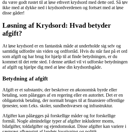
du være godt rustet til at løse ethvert krydsord med dette ord. Så tøv
ikke med at dykke ned i krydsordverdenen og fortsæt med at løse
disse gåder!
Løsning af Krydsord: Hvad betyder
afgift?
At løse krydsord er en fantastisk måde at underholde sig selv og
samtidig udfordre sin viden og ordforråd. Hvis du står fast på et ord
som afgift og har brug for hjælp til at finde betydningen, er du
kommet til det rette sted. I denne artikel vil vi udforske betydningen
af afgift og hjælpe dig med at løse din krydsordsgåde.
Betydning af afgift
Afgift er et substantiv, der beskriver en økonomisk byrde eller
betaling, som pålægges af en regering eller en autoritet. Det er en
obligatorisk betaling, der normalt bruges til at finansiere offentlige
tjenester, som f.eks. skoler, sundhedsvæsen og infrastruktur.
Afgifter kan pålægges på forskellige måder og for forskellige
formål. Nogle almindelige typer af afgifter inkluderer moms,
bilafgifter, toldafgifter og ejendomsskat. Disse afgifter kan variere i
særpræg afhængigt af landets lovgivning og politik.