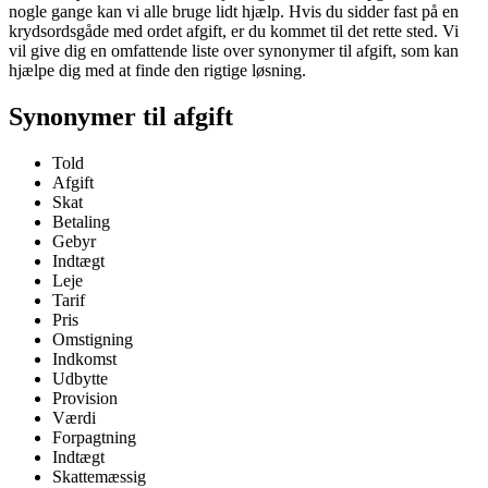
nogle gange kan vi alle bruge lidt hjælp. Hvis du sidder fast på en
krydsordsgåde med ordet afgift, er du kommet til det rette sted. Vi
vil give dig en omfattende liste over synonymer til afgift, som kan
hjælpe dig med at finde den rigtige løsning.
Synonymer til afgift
Told
Afgift
Skat
Betaling
Gebyr
Indtægt
Leje
Tarif
Pris
Omstigning
Indkomst
Udbytte
Provision
Værdi
Forpagtning
Indtægt
Skattemæssig