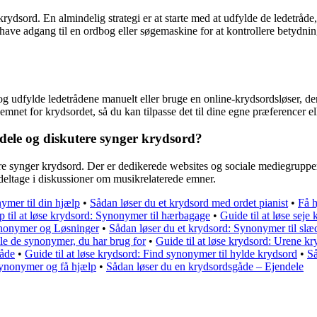
krydsord. En almindelig strategi er at starte med at udfylde de ledetråde,
 have adgang til en ordbog eller søgemaskine for at kontrollere betydnin
 og udfylde ledetrådene manuelt eller bruge en online-krydsordsløser, der
mnet for krydsordet, så du kan tilpasse det til dine egne præferencer e
 dele og diskutere synger krydsord?
re synger krydsord. Der er dedikerede websites og sociale mediegrupper
 deltage i diskussioner om musikrelaterede emner.
ymer til din hjælp
•
Sådan løser du et krydsord med ordet pianist
•
Få h
p til at løse krydsord: Synonymer til hærbagage
•
Guide til at løse sej
ynonymer og Løsninger
•
Sådan løser du et krydsord: Synonymer til slæ
le de synonymer, du har brug for
•
Guide til at løse krydsord: Urene kr
gåde
•
Guide til at løse krydsord: Find synonymer til hylde krydsord
•
Så
synonymer og få hjælp
•
Sådan løser du en krydsordsgåde – Ejendele