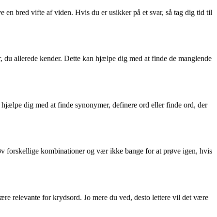
en bred vifte af viden. Hvis du er usikker på et svar, så tag dig tid til
r, du allerede kender. Dette kan hjælpe dig med at finde de manglende
t hjælpe dig med at finde synonymer, definere ord eller finde ord, der
røv forskellige kombinationer og vær ikke bange for at prøve igen, hvis
ære relevante for krydsord. Jo mere du ved, desto lettere vil det være