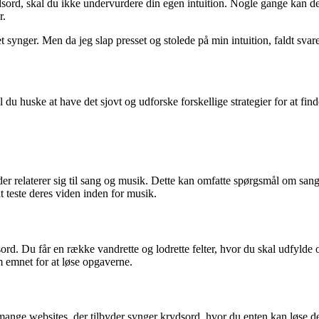
ydsord, skal du ikke undervurdere din egen intuition. Nogle gange kan de
r.
t synger. Men da jeg slap presset og stolede på min intuition, faldt svar
du huske at have det sjovt og udforske forskellige strategier for at find
der relaterer sig til sang og musik. Dette kan omfatte spørgsmål om sa
t teste deres viden inden for musik.
d. Du får en række vandrette og lodrette felter, hvor du skal udfylde o
 emnet for at løse opgaverne.
r mange websites, der tilbyder synger krydsord, hvor du enten kan løse