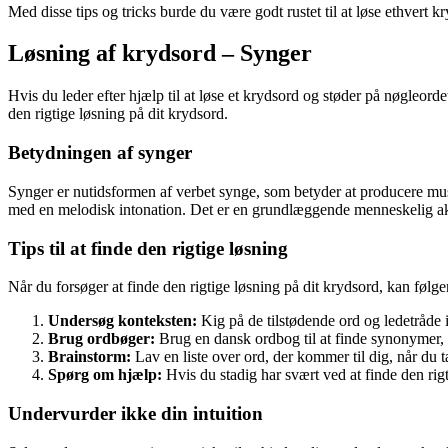
Med disse tips og tricks burde du være godt rustet til at løse ethvert
Løsning af krydsord – Synger
Hvis du leder efter hjælp til at løse et krydsord og støder på nøgleordet
den rigtige løsning på dit krydsord.
Betydningen af synger
Synger er nutidsformen af verbet synge, som betyder at producere mus
med en melodisk intonation. Det er en grundlæggende menneskelig aktiv
Tips til at finde den rigtige løsning
Når du forsøger at finde den rigtige løsning på dit krydsord, kan følge
Undersøg konteksten:
Kig på de tilstødende ord og ledetråde
Brug ordbøger:
Brug en dansk ordbog til at finde synonymer, 
Brainstorm:
Lav en liste over ord, der kommer til dig, når du 
Spørg om hjælp:
Hvis du stadig har svært ved at finde den rig
Undervurder ikke din intuition