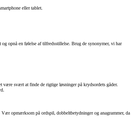
martphone eller tablet.
g opnå en følelse af tilfredsstillelse. Brug de synonymer, vi har
 være svært at finde de rigtige løsninger på krydsordets gåder.
rd.
råden. Vær opmærksom på ordspil, dobbeltbetydninger og anagrammer, da