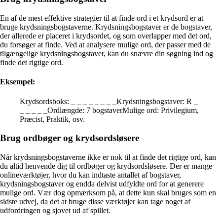
En af de mest effektive strategier til at finde ord i et krydsord er at
bruge krydsningsbogstaverne. Krydsningsbogstaver er de bogstaver,
der allerede er placeret i krydsordet, og som overlapper med det ord,
du forsøger at finde. Ved at analysere mulige ord, der passer med de
tilgængelige krydsningsbogstaver, kan du snævre din søgning ind og
finde det rigtige ord.
Eksempel:
Krydsordsboks: _ _ _ _ _ _ _ _Krydsningsbogstaver: R _
_ _ _ _ _Ordlængde: 7 bogstaverMulige ord: Privilegium,
Præcist, Praktik, osv.
Brug ordbøger og krydsordsløsere
Når krydsningsbogstaverne ikke er nok til at finde det rigtige ord, kan
du altid henvende dig til ordbøger og krydsordsløsere. Der er mange
onlineværktøjer, hvor du kan indtaste antallet af bogstaver,
krydsningsbogstaver og endda delvist udfyldte ord for at generere
mulige ord. Vær dog opmærksom på, at dette kun skal bruges som en
sidste udvej, da det at bruge disse værktøjer kan tage noget af
udfordringen og sjovet ud af spillet.