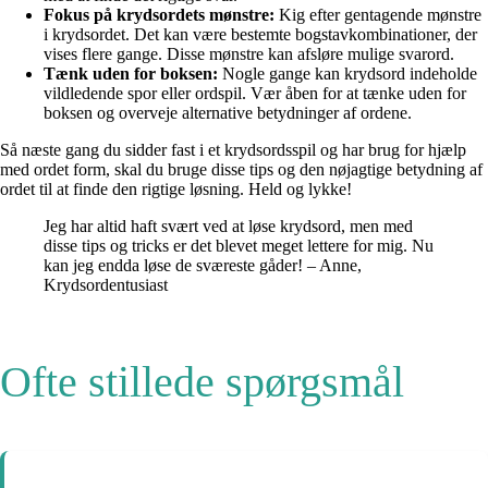
Fokus på krydsordets mønstre:
Kig efter gentagende mønstre
i krydsordet. Det kan være bestemte bogstavkombinationer, der
vises flere gange. Disse mønstre kan afsløre mulige svarord.
Tænk uden for boksen:
Nogle gange kan krydsord indeholde
vildledende spor eller ordspil. Vær åben for at tænke uden for
boksen og overveje alternative betydninger af ordene.
Så næste gang du sidder fast i et krydsordsspil og har brug for hjælp
med ordet form, skal du bruge disse tips og den nøjagtige betydning af
ordet til at finde den rigtige løsning. Held og lykke!
Jeg har altid haft svært ved at løse krydsord, men med
disse tips og tricks er det blevet meget lettere for mig. Nu
kan jeg endda løse de sværeste gåder! – Anne,
Krydsordentusiast
Ofte stillede spørgsmål