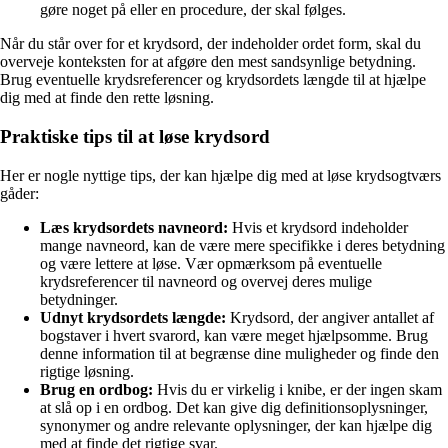
gøre noget på eller en procedure, der skal følges.
Når du står over for et krydsord, der indeholder ordet form, skal du
overveje konteksten for at afgøre den mest sandsynlige betydning.
Brug eventuelle krydsreferencer og krydsordets længde til at hjælpe
dig med at finde den rette løsning.
Praktiske tips til at løse krydsord
Her er nogle nyttige tips, der kan hjælpe dig med at løse krydsogtværs
gåder:
Læs krydsordets navneord:
Hvis et krydsord indeholder
mange navneord, kan de være mere specifikke i deres betydning
og være lettere at løse. Vær opmærksom på eventuelle
krydsreferencer til navneord og overvej deres mulige
betydninger.
Udnyt krydsordets længde:
Krydsord, der angiver antallet af
bogstaver i hvert svarord, kan være meget hjælpsomme. Brug
denne information til at begrænse dine muligheder og finde den
rigtige løsning.
Brug en ordbog:
Hvis du er virkelig i knibe, er der ingen skam
at slå op i en ordbog. Det kan give dig definitionsoplysninger,
synonymer og andre relevante oplysninger, der kan hjælpe dig
med at finde det rigtige svar.