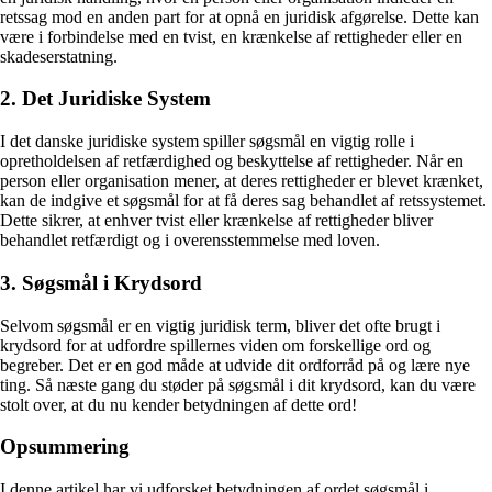
retssag mod en anden part for at opnå en juridisk afgørelse. Dette kan
være i forbindelse med en tvist, en krænkelse af rettigheder eller en
skadeserstatning.
2. Det Juridiske System
I det danske juridiske system spiller søgsmål en vigtig rolle i
opretholdelsen af retfærdighed og beskyttelse af rettigheder. Når en
person eller organisation mener, at deres rettigheder er blevet krænket,
kan de indgive et søgsmål for at få deres sag behandlet af retssystemet.
Dette sikrer, at enhver tvist eller krænkelse af rettigheder bliver
behandlet retfærdigt og i overensstemmelse med loven.
3. Søgsmål i Krydsord
Selvom søgsmål er en vigtig juridisk term, bliver det ofte brugt i
krydsord for at udfordre spillernes viden om forskellige ord og
begreber. Det er en god måde at udvide dit ordforråd på og lære nye
ting. Så næste gang du støder på søgsmål i dit krydsord, kan du være
stolt over, at du nu kender betydningen af dette ord!
Opsummering
I denne artikel har vi udforsket betydningen af ordet søgsmål i