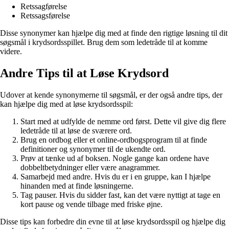
Retssagførelse
Retssagsførelse
Disse synonymer kan hjælpe dig med at finde den rigtige løsning til dit
søgsmål i krydsordsspillet. Brug dem som ledetråde til at komme
videre.
Andre Tips til at Løse Krydsord
Udover at kende synonymerne til søgsmål, er der også andre tips, der
kan hjælpe dig med at løse krydsordsspil:
Start med at udfylde de nemme ord først. Dette vil give dig flere
ledetråde til at løse de sværere ord.
Brug en ordbog eller et online-ordbogsprogram til at finde
definitioner og synonymer til de ukendte ord.
Prøv at tænke ud af boksen. Nogle gange kan ordene have
dobbeltbetydninger eller være anagrammer.
Samarbejd med andre. Hvis du er i en gruppe, kan I hjælpe
hinanden med at finde løsningerne.
Tag pauser. Hvis du sidder fast, kan det være nyttigt at tage en
kort pause og vende tilbage med friske øjne.
Disse tips kan forbedre din evne til at løse krydsordsspil og hjælpe dig