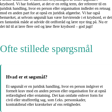
krydsord. Vi har forklaret, at det er en retlig term, der refererer til en
juridisk handling, hvor en person eller organisation indleder en retssag
mod en anden part for at opnå en juridisk afgørelse. Vi har også
bemærket, at selvom søgsmål kan være forvirrende i et krydsord, er det
en fantastisk måde at udvide dit ordforråd og lære nye ting på. Nu er
det tid til at lære flere ord og løse flere krydsord – god jagt!
Ofte stillede spørgsmål
Hvad er et søgsmål?
Et søgsmål er en juridisk handling, hvor en person indgiver et
formelt krav mod en anden person eller organisation for at opnå
retfærdighed eller erstatning. Det kan omfatte enhver form for
civil eller strafferetlig sag, som f.eks. personskader,
kontraktbrud eller krænkelser af ens rettigheder.