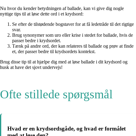
Nu hvor du kender betydningen af ballade, kan vi give dig nogle
nyttige tips til at løse dette ord i et krydsord:
Se efter de tilstødende bogstaver for at få ledetråde til det rigtige
svar.
Brug synonymer som uro eller krise i stedet for ballade, hvis de
passer bedre i krydsordet.
Tænk på andre ord, der kan relateres til ballade og prøv at finde
et, der passer bedre til krydsordets kontekst.
Brug disse tip til at hjælpe dig med at løse ballade i dit krydsord og
husk at have det sjovt undervejs!
Ofte stillede spørgsmål
Hvad er en krydsordsgåde, og hvad er formålet
med at løse den?