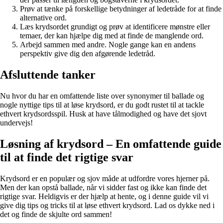
Prøv at tænke på forskellige betydninger af ledetråde for at finde
alternative ord.
Læs krydsordet grundigt og prøv at identificere mønstre eller
temaer, der kan hjælpe dig med at finde de manglende ord.
Arbejd sammen med andre. Nogle gange kan en andens
perspektiv give dig den afgørende ledetråd.
Afsluttende tanker
Nu hvor du har en omfattende liste over synonymer til ballade og
nogle nyttige tips til at løse krydsord, er du godt rustet til at tackle
ethvert krydsordsspil. Husk at have tålmodighed og have det sjovt
undervejs!
Løsning af krydsord – En omfattende guide
til at finde det rigtige svar
Krydsord er en populær og sjov måde at udfordre vores hjerner på.
Men der kan opstå ballade, når vi sidder fast og ikke kan finde det
rigtige svar. Heldigvis er der hjælp at hente, og i denne guide vil vi
give dig tips og tricks til at løse ethvert krydsord. Lad os dykke ned i
det og finde de skjulte ord sammen!