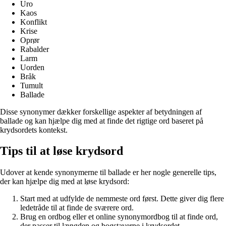
Uro
Kaos
Konflikt
Krise
Oprør
Rabalder
Larm
Uorden
Bråk
Tumult
Ballade
Disse synonymer dækker forskellige aspekter af betydningen af ​​
ballade og kan hjælpe dig med at finde det rigtige ord baseret på
krydsordets kontekst.
Tips til at løse krydsord
Udover at kende synonymerne til ballade er her nogle generelle tips,
der kan hjælpe dig med at løse krydsord:
Start med at udfylde de nemmeste ord først. Dette giver dig flere
ledetråde til at finde de sværere ord.
Brug en ordbog eller et online synonymordbog til at finde ord,
der passer til længden og bogstaverne i krydsordet.