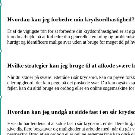
Hvordan kan jeg forbedre min krydsordhastighed?
Et af de vigtigste trin for at forbedre din krydsordhastighed er at ø
kan du arbejde på at forbedre din generelle tænkning og problemløsn
hurtigt og identificere mulige svar uden at bruge for meget tid på h
Hvilke strategier kan jeg bruge til at afkode svære 
Når du støder på svære ledetråde i sår krydsord, kan du prøve forske
eller nøgleord, der kan pege på det ønskede svar. Du kan også ekspe
fejler, kan du altid bruge en ordbog eller en online søgemaskine for
Hvordan kan jeg undgå at sidde fast i en sår kryds
Hvis du har tendens til at sidde fast i sår krydsord, er der flere tin
give dig flere bogstaver og muligheder at arbejde med, når du går vid
perspektiv. Brug af en ordbog eller online søgemaskine kan også give 