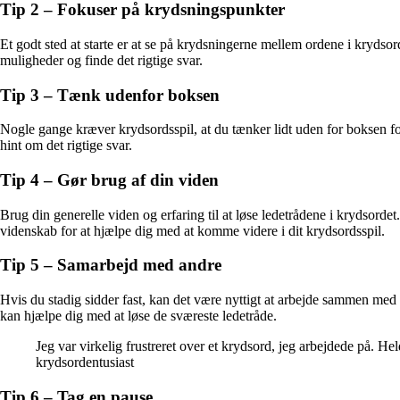
Tip 2 – Fokuser på krydsningspunkter
Et godt sted at starte er at se på krydsningerne mellem ordene i krydso
muligheder og finde det rigtige svar.
Tip 3 – Tænk udenfor boksen
Nogle gange kræver krydsordsspil, at du tænker lidt uden for boksen for
hint om det rigtige svar.
Tip 4 – Gør brug af din viden
Brug din generelle viden og erfaring til at løse ledetrådene i krydsordet
videnskab for at hjælpe dig med at komme videre i dit krydsordsspil.
Tip 5 – Samarbejd med andre
Hvis du stadig sidder fast, kan det være nyttigt at arbejde sammen med
kan hjælpe dig med at løse de sværeste ledetråde.
Jeg var virkelig frustreret over et krydsord, jeg arbejdede på. He
krydsordentusiast
Tip 6 – Tag en pause