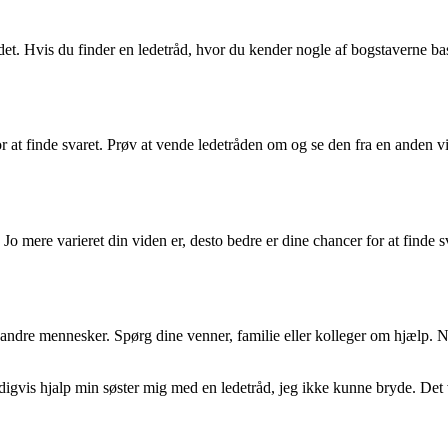
rdet. Hvis du finder en ledetråd, hvor du kender nogle af bogstaverne b
 at finde svaret. Prøv at vende ledetråden om og se den fra en anden vin
. Jo mere varieret din viden er, desto bedre er dine chancer for at finde
 andre mennesker. Spørg dine venner, familie eller kolleger om hjælp. N
ldigvis hjalp min søster mig med en ledetråd, jeg ikke kunne bryde. Det v