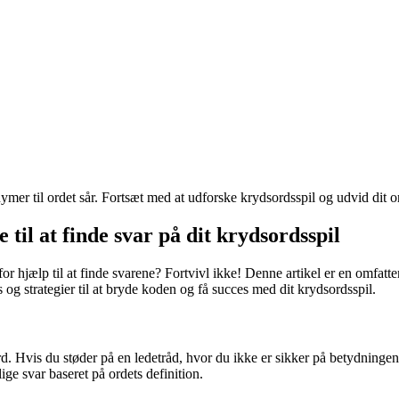
onymer til ordet sår. Fortsæt med at udforske krydsordsspil og udvid di
til at finde svar på dit krydsordsspil
or hjælp til at finde svarene? Fortvivl ikke! Denne artikel er en omfatte
s og strategier til at bryde koden og få succes med dit krydsordsspil.
d. Hvis du støder på en ledetråd, hvor du ikke er sikker på betydningen 
ige svar baseret på ordets definition.