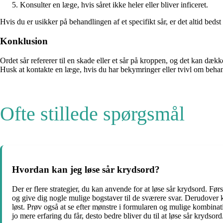
Konsulter en læge, hvis såret ikke heler eller bliver inficeret.
Hvis du er usikker på behandlingen af et specifikt sår, er det altid beds
Konklusion
Ordet sår refererer til en skade eller et sår på kroppen, og det kan dæk
Husk at kontakte en læge, hvis du har bekymringer eller tvivl om behand
Ofte stillede spørgsmål
Hvordan kan jeg løse sår krydsord?
Der er flere strategier, du kan anvende for at løse sår krydsord. F
og give dig nogle mulige bogstaver til de sværere svar. Derudover ka
løst. Prøv også at se efter mønstre i formularen og mulige kombin
jo mere erfaring du får, desto bedre bliver du til at løse sår krydsord