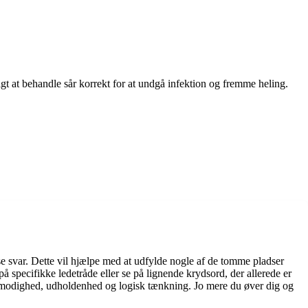
igt at behandle sår korrekt for at undgå infektion og fremme heling.
yse svar. Dette vil hjælpe med at udfylde nogle af de tomme pladser
å specifikke ledetråde eller se på lignende krydsord, der allerede er
ålmodighed, udholdenhed og logisk tænkning. Jo mere du øver dig og