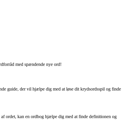
t ordforråd med spændende nye ord!
nde guide, der vil hjælpe dig med at løse dit krydsordsspil og finde
af ​​ordet, kan en ordbog hjælpe dig med at finde definitionen og