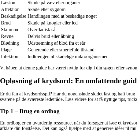
Læsion
Skade på væv eller organer
Affektion
Skade eller sygdom
Beskadigelse
Handlingen med at beskadige noget
Brud
Skade på knogler eller led
Skramme
Overfladisk sår
Revne
Delvis brud eller åbning
Blødning
Udstrømning af blod fra et sår
Plage
Generende eller smertefuld tilstand
Infektion
Indtrængen af skadelige mikroorganismer
Vi håber, at denne guide har været nyttig for dig i din søgen efter syn
Opløsning af krydsord: En omfattende guide 
Er du fan af krydsordsspil? Har du nogensinde siddet fast og haft brug f
svarene på de sværeste ledetråde. Læs videre for at få nyttige tips, trick
Tip 1 – Brug en ordbog
En ordbog er en uvurderlig ressource, når du forsøger at løse et krydsor
afklare din forståelse. Det kan også hjælpe med at generere idéer til mul