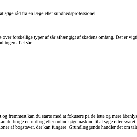
t at søge råd fra en læge eller sundhedsprofessionel.
ke over forskellige typer af sår afhængigt af skadens omfang. Det er vigt
lingen af et sår.
ørst og fremmest kan du starte med at fokusere på de lette og mere åbenl
n du bruge en ordbog eller online søgemaskine til at søge efter svaret p
ationer af bogstaver, der kan fungere. Grundlæggende handler det om t
.