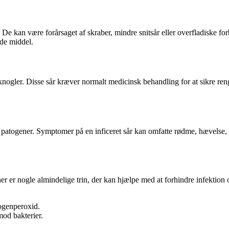
. De kan være forårsaget af skraber, mindre snitsår eller overfladiske 
nde middel.
nogler. Disse sår kræver normalt medicinsk behandling for at sikre reng
andre patogener. Symptomer på en inficeret sår kan omfatte rødme, hævel
r er nogle almindelige trin, der kan hjælpe med at forhindre infektion
rogenperoxid.
mod bakterier.