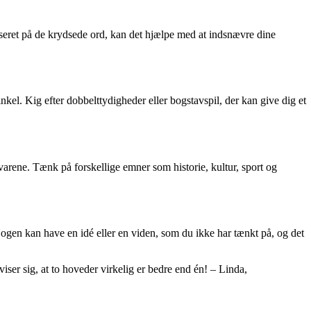
aseret på de krydsede ord, kan det hjælpe med at indsnævre dine
kel. Kig efter dobbelttydigheder eller bogstavspil, der kan give dig et
 svarene. Tænk på forskellige emner som historie, kultur, sport og
ogen kan have en idé eller en viden, som du ikke har tænkt på, og det
iser sig, at to hoveder virkelig er bedre end én! – Linda,