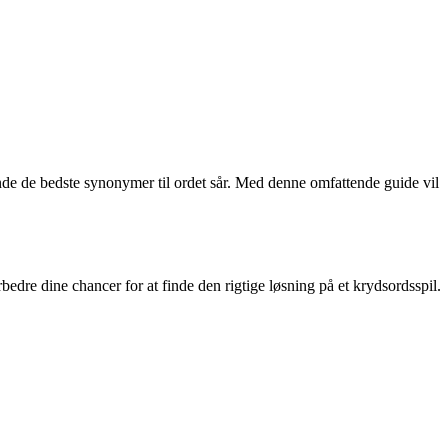
inde de bedste synonymer til ordet sår. Med denne omfattende guide vil
dre dine chancer for at finde den rigtige løsning på et krydsordsspil.