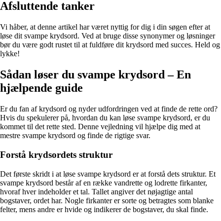
Afsluttende tanker
Vi håber, at denne artikel har været nyttig for dig i din søgen efter at
løse dit svampe krydsord. Ved at bruge disse synonymer og løsninger
bør du være godt rustet til at fuldføre dit krydsord med succes. Held og
lykke!
Sådan løser du svampe krydsord – En
hjælpende guide
Er du fan af krydsord og nyder udfordringen ved at finde de rette ord?
Hvis du spekulerer på, hvordan du kan løse svampe krydsord, er du
kommet til det rette sted. Denne vejledning vil hjælpe dig med at
mestre svampe krydsord og finde de rigtige svar.
Forstå krydsordets struktur
Det første skridt i at løse svampe krydsord er at forstå dets struktur. Et
svampe krydsord består af en række vandrette og lodrette firkanter,
hvoraf hver indeholder et tal. Tallet angiver det nøjagtige antal
bogstaver, ordet har. Nogle firkanter er sorte og betragtes som blanke
felter, mens andre er hvide og indikerer de bogstaver, du skal finde.