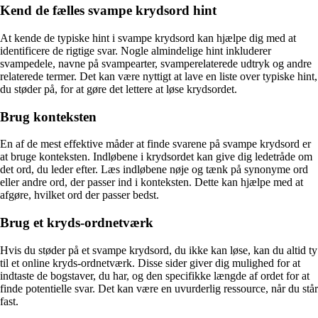
Kend de fælles svampe krydsord hint
At kende de typiske hint i svampe krydsord kan hjælpe dig med at
identificere de rigtige svar. Nogle almindelige hint inkluderer
svampedele, navne på svampearter, svamperelaterede udtryk og andre
relaterede termer. Det kan være nyttigt at lave en liste over typiske hint,
du støder på, for at gøre det lettere at løse krydsordet.
Brug konteksten
En af de mest effektive måder at finde svarene på svampe krydsord er
at bruge konteksten. Indløbene i krydsordet kan give dig ledetråde om
det ord, du leder efter. Læs indløbene nøje og tænk på synonyme ord
eller andre ord, der passer ind i konteksten. Dette kan hjælpe med at
afgøre, hvilket ord der passer bedst.
Brug et kryds-ordnetværk
Hvis du støder på et svampe krydsord, du ikke kan løse, kan du altid ty
til et online kryds-ordnetværk. Disse sider giver dig mulighed for at
indtaste de bogstaver, du har, og den specifikke længde af ordet for at
finde potentielle svar. Det kan være en uvurderlig ressource, når du står
fast.