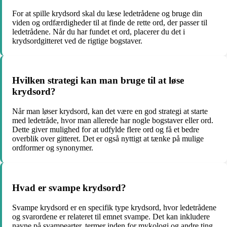
For at spille krydsord skal du læse ledetrådene og bruge din
viden og ordfærdigheder til at finde de rette ord, der passer til
ledetrådene. Når du har fundet et ord, placerer du det i
krydsordgitteret ved de rigtige bogstaver.
Hvilken strategi kan man bruge til at løse
krydsord?
Når man løser krydsord, kan det være en god strategi at starte
med ledetråde, hvor man allerede har nogle bogstaver eller ord.
Dette giver mulighed for at udfylde flere ord og få et bedre
overblik over gitteret. Det er også nyttigt at tænke på mulige
ordformer og synonymer.
Hvad er svampe krydsord?
Svampe krydsord er en specifik type krydsord, hvor ledetrådene
og svarordene er relateret til emnet svampe. Det kan inkludere
navne på svampearter, termer inden for mykologi og andre ting