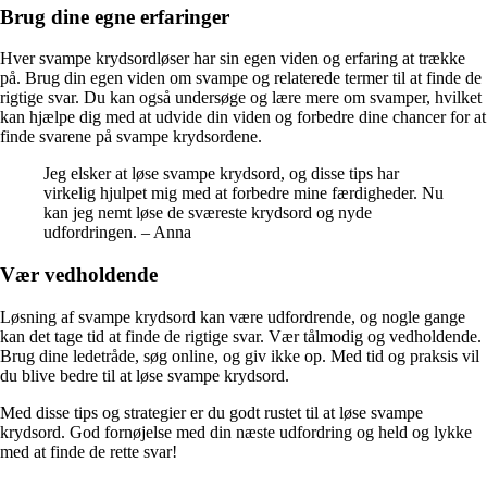
Brug dine egne erfaringer
Hver svampe krydsordløser har sin egen viden og erfaring at trække
på. Brug din egen viden om svampe og relaterede termer til at finde de
rigtige svar. Du kan også undersøge og lære mere om svamper, hvilket
kan hjælpe dig med at udvide din viden og forbedre dine chancer for at
finde svarene på svampe krydsordene.
Jeg elsker at løse svampe krydsord, og disse tips har
virkelig hjulpet mig med at forbedre mine færdigheder. Nu
kan jeg nemt løse de sværeste krydsord og nyde
udfordringen. – Anna
Vær vedholdende
Løsning af svampe krydsord kan være udfordrende, og nogle gange
kan det tage tid at finde de rigtige svar. Vær tålmodig og vedholdende.
Brug dine ledetråde, søg online, og giv ikke op. Med tid og praksis vil
du blive bedre til at løse svampe krydsord.
Med disse tips og strategier er du godt rustet til at løse svampe
krydsord. God fornøjelse med din næste udfordring og held og lykke
med at finde de rette svar!