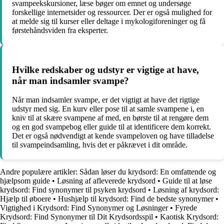
svampeekskursioner, læse bøger om emnet og undersøge
forskellige internetsider og ressourcer. Der er også mulighed for
at melde sig til kurser eller deltage i mykologiforeninger og få
førstehåndsviden fra eksperter.
Hvilke redskaber og udstyr er vigtige at have,
når man indsamler svampe?
Når man indsamler svampe, er det vigtigt at have det rigtige
udstyr med sig. En kurv eller pose til at samle svampene i, en
kniv til at skære svampene af med, en børste til at rengøre dem
og en god svampebog eller guide til at identificere dem korrekt.
Det er også nødvendigt at kende svampeloven og have tilladelse
til svampeindsamling, hvis det er påkrævet i dit område.
Andre populære artikler:
Sådan løser du krydsord: En omfattende og
hjælpsom guide
•
Løsning af afleverede krydsord
•
Guide til at løse
krydsord: Find synonymer til psyken krydsord
•
Løsning af krydsord:
Hjælp til øboere
•
Hushjælp til krydsord: Find de bedste synonymer
•
Vigtighed i Krydsord: Find Synonymer og Løsninger
•
Fyrede
Krydsord: Find Synonymer til Dit Krydsordsspil
•
Kaotisk Krydsord: