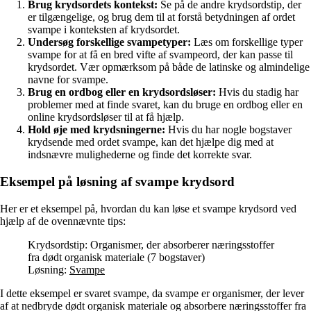
Brug krydsordets kontekst:
Se på de andre krydsordstip, der
er tilgængelige, og brug dem til at forstå betydningen af ​​ordet
svampe i konteksten af ​​krydsordet.
Undersøg forskellige svampetyper:
Læs om forskellige typer
svampe for at få en bred vifte af svampeord, der kan passe til
krydsordet. Vær opmærksom på både de latinske og almindelige
navne for svampe.
Brug en ordbog eller en krydsordsløser:
Hvis du stadig har
problemer med at finde svaret, kan du bruge en ordbog eller en
online krydsordsløser til at få hjælp.
Hold øje med krydsningerne:
Hvis du har nogle bogstaver
krydsende med ordet svampe, kan det hjælpe dig med at
indsnævre mulighederne og finde det korrekte svar.
Eksempel på løsning af svampe krydsord
Her er et eksempel på, hvordan du kan løse et svampe krydsord ved
hjælp af de ovennævnte tips:
Krydsordstip: Organismer, der absorberer næringsstoffer
fra dødt organisk materiale (7 bogstaver)
Løsning:
Svampe
I dette eksempel er svaret svampe, da svampe er organismer, der lever
af at nedbryde dødt organisk materiale og absorbere næringsstoffer fra