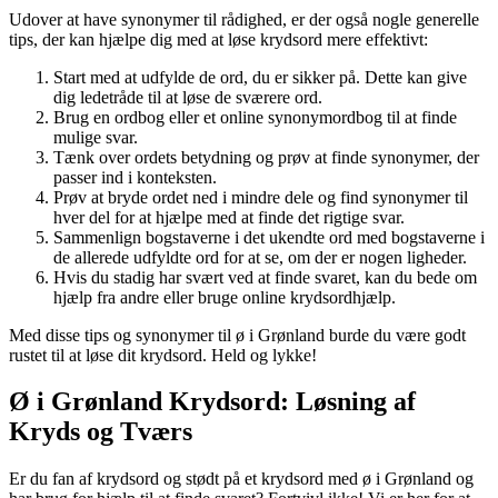
Udover at have synonymer til rådighed, er der også nogle generelle
tips, der kan hjælpe dig med at løse krydsord mere effektivt:
Start med at udfylde de ord, du er sikker på. Dette kan give
dig ledetråde til at løse de sværere ord.
Brug en ordbog eller et online synonymordbog til at finde
mulige svar.
Tænk over ordets betydning og prøv at finde synonymer, der
passer ind i konteksten.
Prøv at bryde ordet ned i mindre dele og find synonymer til
hver del for at hjælpe med at finde det rigtige svar.
Sammenlign bogstaverne i det ukendte ord med bogstaverne i
de allerede udfyldte ord for at se, om der er nogen ligheder.
Hvis du stadig har svært ved at finde svaret, kan du bede om
hjælp fra andre eller bruge online krydsordhjælp.
Med disse tips og synonymer til ø i Grønland burde du være godt
rustet til at løse dit krydsord. Held og lykke!
Ø i Grønland Krydsord: Løsning af
Kryds og Tværs
Er du fan af krydsord og stødt på et krydsord med ø i Grønland og