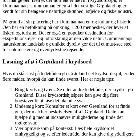
for mange øer. Den ø, der normalt er nævnt i krydsordsspil, er
Uummannaq. Uummannaq er en ø i det vestlige Grønland og er
kendt for sin betagende naturlige skønhed, isfjelde og fiskeindustri.
På grund af sin placering har Uummannaq en rig kultur og historie.
Øen har en befolkning på omkring 1.200 mennesker, der lever af
fiskeri og turisme. Det er også en populær destination for
ekspeditionsrejser og udforskning af den vilde natur. Uummannaqs
naturskønne landskab og unikke dyreliv gør det til et must-see sted
for naturelskere og eventyrlystne rejsende.
Løsning af ø i Grønland i krydsord
Hvis du står fast på ledetråden ø i Grønland i et krydsordsspil, er der
flere måder, hvorpå du kan finde svaret. Her er nogle tips:
Brug kryds og tværs: Se efter andre ledetråde, der krydser ø i
Grønland. Disse krydsordshjælpere kan give dig flere
bogstaver til at løse det ukendte svar.
Undersøg kort: Konsulter et kort over Grønland for at finde
øen, der matcher beskrivelsen af ø i Grønland. Dette kan
hjælpe dig med at indsnævre mulighederne og finde det
rigtige svar.
Vær opmærksom på kontekst: Læs hele krydsordet
omhyggeligt og se efter ledetråde, der kan give dig yderligere