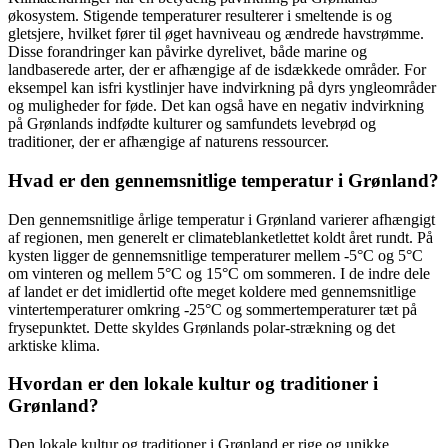
økosystem. Stigende temperaturer resulterer i smeltende is og
gletsjere, hvilket fører til øget havniveau og ændrede havstrømme.
Disse forandringer kan påvirke dyrelivet, både marine og
landbaserede arter, der er afhængige af de isdækkede områder. For
eksempel kan isfri kystlinjer have indvirkning på dyrs yngleområder
og muligheder for føde. Det kan også have en negativ indvirkning
på Grønlands indfødte kulturer og samfundets levebrød og
traditioner, der er afhængige af naturens ressourcer.
Hvad er den gennemsnitlige temperatur i Grønland?
Den gennemsnitlige årlige temperatur i Grønland varierer afhængigt
af regionen, men generelt er climateblanketlettet koldt året rundt. På
kysten ligger de gennemsnitlige temperaturer mellem -5°C og 5°C
om vinteren og mellem 5°C og 15°C om sommeren. I de indre dele
af landet er det imidlertid ofte meget koldere med gennemsnitlige
vintertemperaturer omkring -25°C og sommertemperaturer tæt på
frysepunktet. Dette skyldes Grønlands polar-strækning og det
arktiske klima.
Hvordan er den lokale kultur og traditioner i
Grønland?
Den lokale kultur og traditioner i Grønland er rige og unikke.