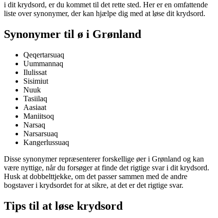
i dit krydsord, er du kommet til det rette sted. Her er en omfattende
liste over synonymer, der kan hjælpe dig med at løse dit krydsord.
Synonymer til ø i Grønland
Qeqertarsuaq
Uummannaq
Ilulissat
Sisimiut
Nuuk
Tasiilaq
Aasiaat
Maniitsoq
Narsaq
Narsarsuaq
Kangerlussuaq
Disse synonymer repræsenterer forskellige øer i Grønland og kan
være nyttige, når du forsøger at finde det rigtige svar i dit krydsord.
Husk at dobbelttjekke, om det passer sammen med de andre
bogstaver i krydsordet for at sikre, at det er det rigtige svar.
Tips til at løse krydsord