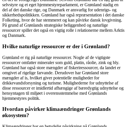
selvstyre og et eget hjemmestyreparlament, er Grønland stadig en
del af det danske rige, og Danmark er ansvarlig for udenrigs- og
sikkerhedspolitikken. Grønland har også repræsentation i det danske
Folketing, hvor de har stemmeret og kan påvirke dansk lovgivning.
På grund af Grønlands strategiske beliggenhed og naturlige
ressourcer spiller det også en vigtig rolle i relationerne mellem Arktis
og Danmark.
Hvilke naturlige ressourcer er der i Grønland?
Grønland er rig på naturlige ressourcer. Nogle af de vigtigste
ressourcer omfatter mineraler som guld, platin, råolie, zink og bly.
Grønland har også store mængder af fiskeriressourcer, da landet er
omgivet af rigelige farvande. Derudover har Grønland store
mængder af is, hvilket giver potentielle muligheder for
drikkevandsforsyning og turisme. Mulighederne for udnyttelse af
disse ressourcer er imidlertid afhængige af bæredygtig udnyttelse og
hensyntagen til miljøet i overensstemmelse med Grønlands
hjemmestyres politik.
Hvordan påvirker klimaændringer Grønlands
økosystem?
Klimaændringer har en betydelig påvirkning på Grønlands