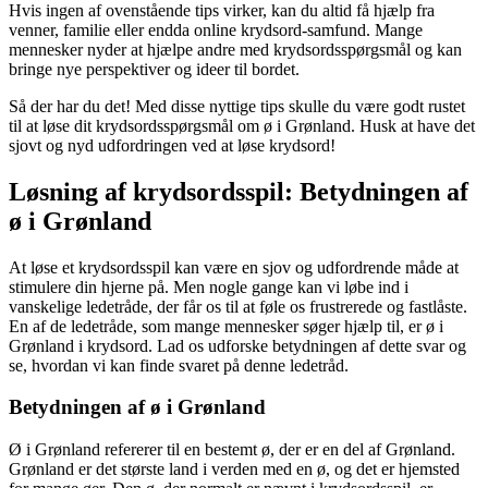
Hvis ingen af ovenstående tips virker, kan du altid få hjælp fra
venner, familie eller endda online krydsord-samfund. Mange
mennesker nyder at hjælpe andre med krydsordsspørgsmål og kan
bringe nye perspektiver og ideer til bordet.
Så der har du det! Med disse nyttige tips skulle du være godt rustet
til at løse dit krydsordsspørgsmål om ø i Grønland. Husk at have det
sjovt og nyd udfordringen ved at løse krydsord!
Løsning af krydsordsspil: Betydningen af ​​
ø i Grønland
At løse et krydsordsspil kan være en sjov og udfordrende måde at
stimulere din hjerne på. Men nogle gange kan vi løbe ind i
vanskelige ledetråde, der får os til at føle os frustrerede og fastlåste.
En af de ledetråde, som mange mennesker søger hjælp til, er ø i
Grønland i krydsord. Lad os udforske betydningen af dette svar og
se, hvordan vi kan finde svaret på denne ledetråd.
Betydningen af ø i Grønland
Ø i Grønland refererer til en bestemt ø, der er en del af Grønland.
Grønland er det største land i verden med en ø, og det er hjemsted