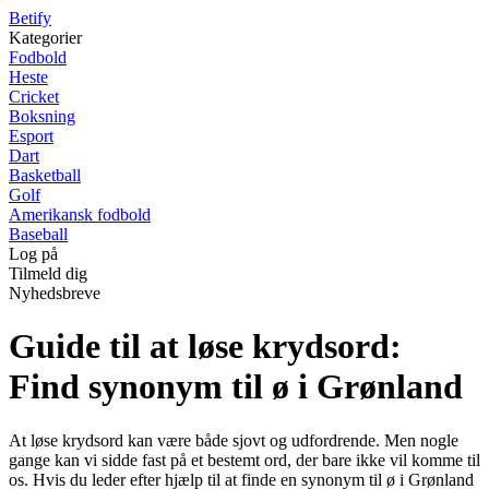
B
etify
Kategorier
Fodbold
Heste
Cricket
Boksning
Esport
Dart
Basketball
Golf
Amerikansk fodbold
Baseball
Log på
Tilmeld dig
Nyhedsbreve
Guide til at løse krydsord:
Find synonym til ø i Grønland
At løse krydsord kan være både sjovt og udfordrende. Men nogle
gange kan vi sidde fast på et bestemt ord, der bare ikke vil komme til
os. Hvis du leder efter hjælp til at finde en synonym til ø i Grønland