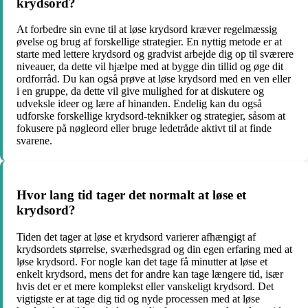
krydsord?
At forbedre sin evne til at løse krydsord kræver regelmæssig
øvelse og brug af forskellige strategier. En nyttig metode er at
starte med lettere krydsord og gradvist arbejde dig op til sværere
niveauer, da dette vil hjælpe med at bygge din tillid og øge dit
ordforråd. Du kan også prøve at løse krydsord med en ven eller
i en gruppe, da dette vil give mulighed for at diskutere og
udveksle ideer og lære af hinanden. Endelig kan du også
udforske forskellige krydsord-teknikker og strategier, såsom at
fokusere på nøgleord eller bruge ledetråde aktivt til at finde
svarene.
Hvor lang tid tager det normalt at løse et
krydsord?
Tiden det tager at løse et krydsord varierer afhængigt af
krydsordets størrelse, sværhedsgrad og din egen erfaring med at
løse krydsord. For nogle kan det tage få minutter at løse et
enkelt krydsord, mens det for andre kan tage længere tid, især
hvis det er et mere komplekst eller vanskeligt krydsord. Det
vigtigste er at tage dig tid og nyde processen med at løse