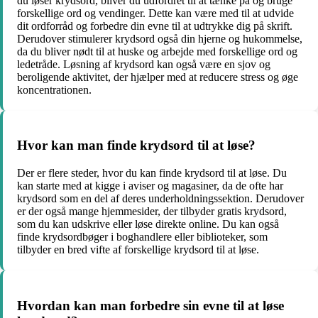
du løser krydsord, bliver du udfordret til at tænke på og bruge
forskellige ord og vendinger. Dette kan være med til at udvide
dit ordforråd og forbedre din evne til at udtrykke dig på skrift.
Derudover stimulerer krydsord også din hjerne og hukommelse,
da du bliver nødt til at huske og arbejde med forskellige ord og
ledetråde. Løsning af krydsord kan også være en sjov og
beroligende aktivitet, der hjælper med at reducere stress og øge
koncentrationen.
Hvor kan man finde krydsord til at løse?
Der er flere steder, hvor du kan finde krydsord til at løse. Du
kan starte med at kigge i aviser og magasiner, da de ofte har
krydsord som en del af deres underholdningssektion. Derudover
er der også mange hjemmesider, der tilbyder gratis krydsord,
som du kan udskrive eller løse direkte online. Du kan også
finde krydsordbøger i boghandlere eller biblioteker, som
tilbyder en bred vifte af forskellige krydsord til at løse.
Hvordan kan man forbedre sin evne til at løse