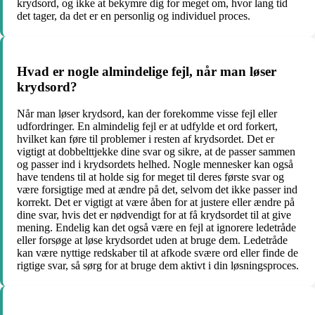
krydsord, og ikke at bekymre dig for meget om, hvor lang tid
det tager, da det er en personlig og individuel proces.
Hvad er nogle almindelige fejl, når man løser
krydsord?
Når man løser krydsord, kan der forekomme visse fejl eller
udfordringer. En almindelig fejl er at udfylde et ord forkert,
hvilket kan føre til problemer i resten af krydsordet. Det er
vigtigt at dobbelttjekke dine svar og sikre, at de passer sammen
og passer ind i krydsordets helhed. Nogle mennesker kan også
have tendens til at holde sig for meget til deres første svar og
være forsigtige med at ændre på det, selvom det ikke passer ind
korrekt. Det er vigtigt at være åben for at justere eller ændre på
dine svar, hvis det er nødvendigt for at få krydsordet til at give
mening. Endelig kan det også være en fejl at ignorere ledetråde
eller forsøge at løse krydsordet uden at bruge dem. Ledetråde
kan være nyttige redskaber til at afkode svære ord eller finde de
rigtige svar, så sørg for at bruge dem aktivt i din løsningsproces.