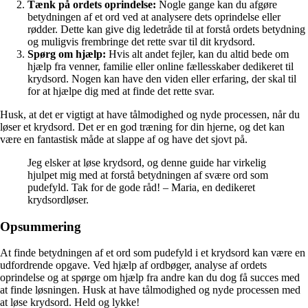
Tænk på ordets oprindelse:
Nogle gange kan du afgøre
betydningen af et ord ved at analysere dets oprindelse eller
rødder. Dette kan give dig ledetråde til at forstå ordets betydning
og muligvis frembringe det rette svar til dit krydsord.
Spørg om hjælp:
Hvis alt andet fejler, kan du altid bede om
hjælp fra venner, familie eller online fællesskaber dedikeret til
krydsord. Nogen kan have den viden eller erfaring, der skal til
for at hjælpe dig med at finde det rette svar.
Husk, at det er vigtigt at have tålmodighed og nyde processen, når du
løser et krydsord. Det er en god træning for din hjerne, og det kan
være en fantastisk måde at slappe af og have det sjovt på.
Jeg elsker at løse krydsord, og denne guide har virkelig
hjulpet mig med at forstå betydningen af svære ord som
pudefyld. Tak for de gode råd! – Maria, en dedikeret
krydsordløser.
Opsummering
At finde betydningen af et ord som pudefyld i et krydsord kan være en
udfordrende opgave. Ved hjælp af ordbøger, analyse af ordets
oprindelse og at spørge om hjælp fra andre kan du dog få succes med
at finde løsningen. Husk at have tålmodighed og nyde processen med
at løse krydsord. Held og lykke!