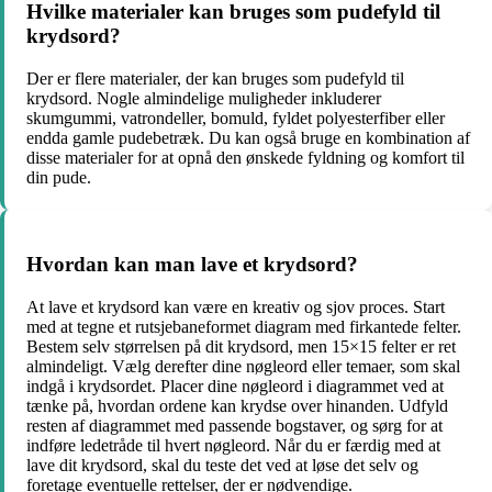
Hvilke materialer kan bruges som pudefyld til
krydsord?
Der er flere materialer, der kan bruges som pudefyld til
krydsord. Nogle almindelige muligheder inkluderer
skumgummi, vatrondeller, bomuld, fyldet polyesterfiber eller
endda gamle pudebetræk. Du kan også bruge en kombination af
disse materialer for at opnå den ønskede fyldning og komfort til
din pude.
Hvordan kan man lave et krydsord?
At lave et krydsord kan være en kreativ og sjov proces. Start
med at tegne et rutsjebaneformet diagram med firkantede felter.
Bestem selv størrelsen på dit krydsord, men 15×15 felter er ret
almindeligt. Vælg derefter dine nøgleord eller temaer, som skal
indgå i krydsordet. Placer dine nøgleord i diagrammet ved at
tænke på, hvordan ordene kan krydse over hinanden. Udfyld
resten af diagrammet med passende bogstaver, og sørg for at
indføre ledetråde til hvert nøgleord. Når du er færdig med at
lave dit krydsord, skal du teste det ved at løse det selv og
foretage eventuelle rettelser, der er nødvendige.