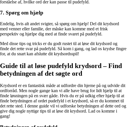
forståelse af, hvilke ord der kan passe til pudefyld.
7. Spørg om hjælp
Endelig, hvis alt andet svigter, så spørg om hjælp! Del dit krydsord
med venner eller familie, der måske kan komme med et frisk
perspektiv og hjælpe dig med at finde svaret på pudefyld.
Med disse tips og tricks er du godt rustet til at løse dit krydsord og
finde det rette svar på pudefyld. Så kom i gang, og lad os krydse fingre
for, at du snart kan afslutte dit krydsordsspil!
Guide til at løse pudefyld krydsord – Find
betydningen af det søgte ord
Krydsord er en fantastisk måde at udfordre din hjerne på og udvide dit
ordforråd. Men nogle gange kan vi alle have brug for lidt hjælp til at
finde løsningen på en svær gåde. Hvis du er på udkig efter hjælp til at
finde betydningen af ordet pudefyld i et krydsord, så er du kommet til
det rette sted. I denne guide vil vi udforske betydningen af dette ord og
give dig nogle nyttige tips til at løse dit krydsord. Lad os komme i
gang!