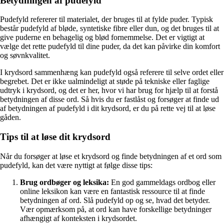
Betydningen af pudefyld
Pudefyld refererer til materialet, der bruges til at fylde puder. Typisk
består pudefyld af bløde, syntetiske fibre eller dun, og det bruges til at
give puderne en behagelig og blød fornemmelse. Det er vigtigt at
vælge det rette pudefyld til dine puder, da det kan påvirke din komfort
og søvnkvalitet.
I krydsord sammenhæng kan pudefyld også referere til selve ordet eller
begrebet. Det er ikke ualmindeligt at støde på tekniske eller faglige
udtryk i krydsord, og det er her, hvor vi har brug for hjælp til at forstå
betydningen af disse ord. Så hvis du er fastlåst og forsøger at finde ud
af betydningen af pudefyld i dit krydsord, er du på rette vej til at løse
gåden.
Tips til at løse dit krydsord
Når du forsøger at løse et krydsord og finde betydningen af et ord som
pudefyld, kan det være nyttigt at følge disse tips:
Brug ordbøger og leksika:
En god gammeldags ordbog eller
online leksikon kan være en fantastisk ressource til at finde
betydningen af ord. Slå pudefyld op og se, hvad det betyder.
Vær opmærksom på, at ord kan have forskellige betydninger
afhængigt af konteksten i krydsordet.