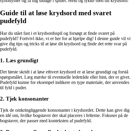
synonymer og få dig tilbage i spillet. Held og lykke med dit krydsord!
Guide til at løse krydsord med svaret
pudefyld
Har du stået fast i et krydsordsspil og forsøgt at finde svaret på
pudefyld? Fortvivl ikke, vi er her for at hjælpe dig! I denne guide vil vi
give dig tips og tricks til at løse dit krydsord og finde det rette svar på
pudefyld.
1. Læs grundigt
Det første skridt i at løse ethvert krydsord er at læse grundigt og forstå
spørgsmålet. Læg mærke til eventuelle ledetråde eller hint, der er givet.
Pudefyld kunne for eksempel indikere en type materiale, der anvendes
til fyld i puder.
2. Tjek konsonanter
Tjek de omkringliggende konsonanter i krydsordet. Dette kan give dig
en idé om, hvilke bogstaver der skal placeres i felterne. Fokuser på de
bogstaver, der passer med konteksten af pudefyld.