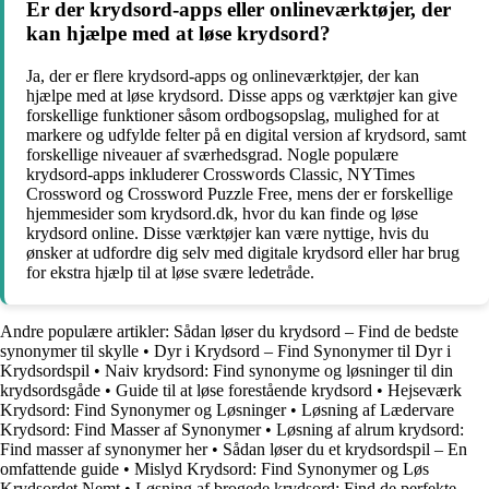
Er der krydsord-apps eller onlineværktøjer, der
kan hjælpe med at løse krydsord?
Ja, der er flere krydsord-apps og onlineværktøjer, der kan
hjælpe med at løse krydsord. Disse apps og værktøjer kan give
forskellige funktioner såsom ordbogsopslag, mulighed for at
markere og udfylde felter på en digital version af krydsord, samt
forskellige niveauer af sværhedsgrad. Nogle populære
krydsord-apps inkluderer Crosswords Classic, NYTimes
Crossword og Crossword Puzzle Free, mens der er forskellige
hjemmesider som krydsord.dk, hvor du kan finde og løse
krydsord online. Disse værktøjer kan være nyttige, hvis du
ønsker at udfordre dig selv med digitale krydsord eller har brug
for ekstra hjælp til at løse svære ledetråde.
Andre populære artikler:
Sådan løser du krydsord – Find de bedste
synonymer til skylle
•
Dyr i Krydsord – Find Synonymer til Dyr i
Krydsordspil
•
Naiv krydsord: Find synonyme og løsninger til din
krydsordsgåde
•
Guide til at løse forestående krydsord
•
Hejseværk
Krydsord: Find Synonymer og Løsninger
•
Løsning af Lædervare
Krydsord: Find Masser af Synonymer
•
Løsning af alrum krydsord:
Find masser af synonymer her
•
Sådan løser du et krydsordspil – En
omfattende guide
•
Mislyd Krydsord: Find Synonymer og Løs
Krydsordet Nemt
•
Løsning af brogede krydsord: Find de perfekte