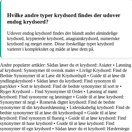
Hvilke andre typer krydsord findes der udover
endog krydsord?
Udover endog krydsord findes der blandt andet almindelige
krydsord, krypterede krydsord, anagramkrydsord, numeriske
krydsord og meget mere. Disse forskellige typer krydsord
varierer i kompleksitet og måde at løse dem på.
Andre populære artikler:
Sådan løser du et krydsord: Asiater
•
Løsning
af krydsord: Synonymer til svensk maler
•
Livligt Krydsord: Find de
Bedste Synonymer til at Løse dit Krydsordspil
•
Guide til at løse dit
yndlingskrydsord
•
Sådan løser du krydsord: Find synonym til
parykker
•
Sort te krydsord: Find de bedste synonymer til sort te
•
Ryger Krydsord – Find Synonymer til Ordet
•
Løsning af mønt
krydsord: Find synonyme og løsninger
•
Guide til at løse krydsord:
Synonymer til negl
•
Romersk digter krydsord: Find de bedste
synonymer til din krydsordsløsning
•
Lidenskabelig krydsord: Find de
bedste synonymer til at løse dit krydsordsspil
•
Guide til at løse
krydsord: Find synonym til flueæg
•
Guide til at løse krydsord: Find
synonymer til hase krydsord
•
Guide til at løse krydsord: Find
synonymer til egn krydsord
•
Sådan løser du et krydsord: Hæderstegn