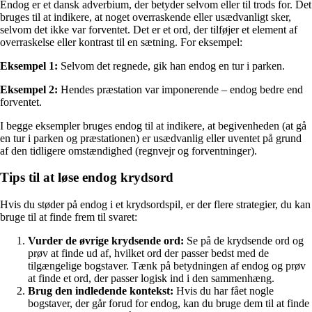
Endog er et dansk adverbium, der betyder selvom eller til trods for. Det
bruges til at indikere, at noget overraskende eller usædvanligt sker,
selvom det ikke var forventet. Det er et ord, der tilføjer et element af
overraskelse eller kontrast til en sætning. For eksempel:
Eksempel 1:
Selvom det regnede, gik han endog en tur i parken.
Eksempel 2:
Hendes præstation var imponerende – endog bedre end
forventet.
I begge eksempler bruges endog til at indikere, at begivenheden (at gå
en tur i parken og præstationen) er usædvanlig eller uventet på grund
af den tidligere omstændighed (regnvejr og forventninger).
Tips til at løse endog krydsord
Hvis du støder på endog i et krydsordspil, er der flere strategier, du kan
bruge til at finde frem til svaret:
Vurder de øvrige krydsende ord:
Se på de krydsende ord og
prøv at finde ud af, hvilket ord der passer bedst med de
tilgængelige bogstaver. Tænk på betydningen af ​​endog og prøv
at finde et ord, der passer logisk ind i den sammenhæng.
Brug den indledende kontekst:
Hvis du har fået nogle
bogstaver, der går forud for endog, kan du bruge dem til at finde