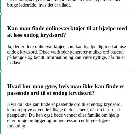
bruge ledetråde, hvis det er tilladt.
Kan man finde onlineværktøjer til at hjælpe med
at løse endog krydsord?
Ja, der er flere onlineværktøjer, som kan hjælpe dig med at løse
endog krydsord. Disse værktøjer genererer mulige ord baseret
på længde og kendt information og kan være nyttige, når du er
fastlåst.
Hvad bør man gøre, hvis man ikke kan finde et
passende ord til et endog krydsord?
Hvis du ikke kan finde et passende ord til et endog krydsord,
kan du prøve at vende tilbage til det senere, når du har friskt
perspektiv. Du kan også bede venner eller familie om hjælp
eller bruge ordbøger og online ressourcer til yderligere
forskning.