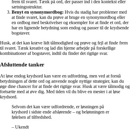
frem til svaret. Tænk på ord, der passer ind i den kontekst eller
sætningsstruktur.
Benyt en synonymordbog:
Hvis du stadig har problemer med
at finde svaret, kan du prøve at bruge en synonymordbog eller
en ordbog med beskrivelser og eksempler for at finde et ord, der
har en lignende betydning som endog og passer til de krydsende
bogstaver.
Husk, at det kan kræve lidt tålmodighed og prøve og fejl at finde frem
til svaret. Tænk kreativt og lad din hjerne arbejde på forskellige
kombinationer af bogstaver, indtil du finder det rigtige svar.
Afsluttende tanker
At løse endog krydsord kan være en udfordring, men ved at forstå
betydningen af dette ord og anvende nogle nyttige strategier, kan du
øge dine chancer for at finde det rigtige svar. Husk at være tålmodig og
fortsætte med at øve dig. Med tiden vil du blive en mester i at løse
krydsord.
Selvom det kan være udfordrende, er løsningen på
krydsord i sidste ende afslørende – og belønningen er
følelsen af ​​tilfredshed.
– Ukendt