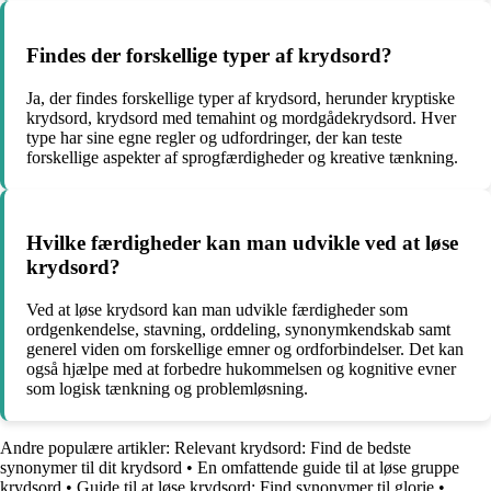
Findes der forskellige typer af krydsord?
Ja, der findes forskellige typer af krydsord, herunder kryptiske
krydsord, krydsord med temahint og mordgådekrydsord. Hver
type har sine egne regler og udfordringer, der kan teste
forskellige aspekter af sprogfærdigheder og kreative tænkning.
Hvilke færdigheder kan man udvikle ved at løse
krydsord?
Ved at løse krydsord kan man udvikle færdigheder som
ordgenkendelse, stavning, orddeling, synonymkendskab samt
generel viden om forskellige emner og ordforbindelser. Det kan
også hjælpe med at forbedre hukommelsen og kognitive evner
som logisk tænkning og problemløsning.
Andre populære artikler:
Relevant krydsord: Find de bedste
synonymer til dit krydsord
•
En omfattende guide til at løse gruppe
krydsord
•
Guide til at løse krydsord: Find synonymer til glorie
•