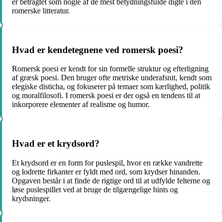
er betragtet som nogle af de mest betydningsfulde digte i den
romerske litteratur.
Hvad er kendetegnene ved romersk poesi?
Romersk poesi er kendt for sin formelle struktur og efterligning
af græsk poesi. Den bruger ofte metriske underafsnit, kendt som
elegiske disticha, og fokuserer på temaer som kærlighed, politik
og moralfilosofi. I romersk poesi er der også en tendens til at
inkorporere elementer af realisme og humor.
Hvad er et krydsord?
Et krydsord er en form for puslespil, hvor en række vandrette
og lodrette firkanter er fyldt med ord, som krydser hinanden.
Opgaven består i at finde de rigtige ord til at udfylde felterne og
løse puslespillet ved at bruge de tilgængelige hints og
krydsninger.