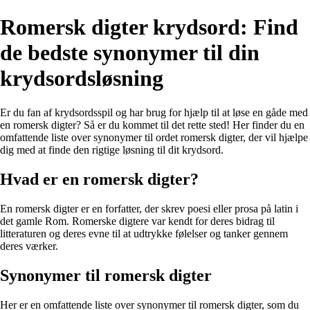
Romersk digter krydsord: Find
de bedste synonymer til din
krydsordsløsning
Er du fan af krydsordsspil og har brug for hjælp til at løse en gåde med
en romersk digter? Så er du kommet til det rette sted! Her finder du en
omfattende liste over synonymer til ordet romersk digter, der vil hjælpe
dig med at finde den rigtige løsning til dit krydsord.
Hvad er en romersk digter?
En romersk digter er en forfatter, der skrev poesi eller prosa på latin i
det gamle Rom. Romerske digtere var kendt for deres bidrag til
litteraturen og deres evne til at udtrykke følelser og tanker gennem
deres værker.
Synonymer til romersk digter
Her er en omfattende liste over synonymer til romersk digter, som du