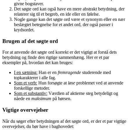
givne bogstaver.
Det søgte ord kan også have en mere abstrakt betydning, der
relaterer sig til et begreb, en ide eller en følelse.
Nogle gange kan det søgte ord være et synonym eller en nær
beslægtet betegnelse for et andet ord, der også passer i
krydsordet.
Brugen af det søgte ord
For at anvende det søgte ord korrekt er det vigtigt at forstå dets
betydning og finde den rigtige sammenhæng. Her er et par
eksempler på, hvordan det kan bruges:
I en sætning:
Han er en
fremragende
studerende med
topkarakterer i alle fag.
Som et verb:
Hun forsøgte at
løse
problemet ved at anvende
forskellige metoder.
Som et substantiv:
Værdien af aktierne steg betydeligt og
nåede en
maksimum
på børsen.
Vigtige overvejelser
Når du søger efter betydningen af det søgte ord, er der et par vigtige
overvejelser, du bør have i baghovedet: