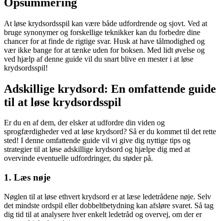
Opsummering
At løse krydsordsspil kan være både udfordrende og sjovt. Ved at
bruge synonymer og forskellige teknikker kan du forbedre dine
chancer for at finde de rigtige svar. Husk at have tålmodighed og
vær ikke bange for at tænke uden for boksen. Med lidt øvelse og
ved hjælp af denne guide vil du snart blive en mester i at løse
krydsordsspil!
Adskillige krydsord: En omfattende guide
til at løse krydsordsspil
Er du en af dem, der elsker at udfordre din viden og
sprogfærdigheder ved at løse krydsord? Så er du kommet til det rette
sted! I denne omfattende guide vil vi give dig nyttige tips og
strategier til at løse adskillige krydsord og hjælpe dig med at
overvinde eventuelle udfordringer, du støder på.
1. Læs nøje
Nøglen til at løse ethvert krydsord er at læse ledetrådene nøje. Selv
det mindste ordspil eller dobbeltbetydning kan afsløre svaret. Så tag
dig tid til at analysere hver enkelt ledetråd og overvej, om der er