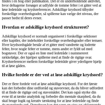
findes i en bog eller publikation. Det er en underholdende aktivitet,
hvor deltagerne forsøger at udfylde de tomme felter i et gitter ved at
løse ledetråde og krydsreferencer. Adskillige krydsord tilbyder
forskellige sværhedsgrader, så spillerne kan vælge det niveau, der
passer bedst til deres evner.
Hvordan er adskillige krydsord struktureret?
Adskillige krydsord er normalt organiseret i forskellige sektioner
eller kapitler, der indeholder forskellige sværhedsgrader eller temaer.
Hver krydsordsgåde består af et gitter med vandrette og lodrette
felter, hvor nogle felter er tomme, mens andre er fyldt ud med
bogstaver. Der er også en liste med ledetråde i nummereret
rækkefølge, der hjælper spillerne med at finde de rigtige svar.
Krydsreferencer mellem forskellige ledetråde giver yderligere hjælp
til at løse gåden.
Hvilke fordele er der ved at løse adskillige krydsord?
Der er flere fordele ved at løse adskillige krydsord. For det første
kan det forbedre dine ordforråd og staveevner, da du bliver udfordret
til at finde de rigtige ord og stavemåder. Det kan også styrke din
evne til at tænke analytisk og forbedre din mentale skarphed, da du
skal bruge logik og kreativ tænkning for at løse ledetråde og finde
de manglende ord. Derudover kan det være en sjov og afslappende