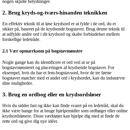
nogen skjulte betydninger.
2. Brug kryds-og-tværs-hinanden teknikken
En effektiv teknik til at løse krydsord er at fylde i de ord, du er
sikker på, baseret på de krydsende bogstaver. Brug denne teknik til
at udfylde andre ord i dit krydsord og skabe forbindelser mellem
forskellige ledetråde.
2.1 Vær opmærksom på bogstavmønstre
Nogle gange kan du identificere et ord ved at se på
bogstavmønsteret og placeringen af krydsende bogstaver. For
eksempel, hvis du har et fem-bogstavsord, hvor de tre første
bogstaver matcher med et andet ord i krydsordet, kan du indsnævre
dine muligheder.
3. Brug en ordbog eller en krydsordsløser
Hvis du sidder fast og ikke kan finde svaret på en ledetråd, skal du
ikke være bange for at bruge hjælpemidler som ordbøger eller online
krydsordsløsere. Disse værktøjer kan hjælpe dig med at finde de
rette ord og give dig nye idéer.