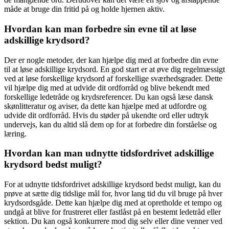
måde at bruge din fritid på og holde hjernen aktiv.
Hvordan kan man forbedre sin evne til at løse
adskillige krydsord?
Der er nogle metoder, der kan hjælpe dig med at forbedre din evne
til at løse adskillige krydsord. En god start er at øve dig regelmæssigt
ved at løse forskellige krydsord af forskellige sværhedsgrader. Dette
vil hjælpe dig med at udvide dit ordforråd og blive bekendt med
forskellige ledetråde og krydsreferencer. Du kan også læse dansk
skønlitteratur og aviser, da dette kan hjælpe med at udfordre og
udvide dit ordforråd. Hvis du støder på ukendte ord eller udtryk
undervejs, kan du altid slå dem op for at forbedre din forståelse og
læring.
Hvordan kan man udnytte tidsfordrivet adskillige
krydsord bedst muligt?
For at udnytte tidsfordrivet adskillige krydsord bedst muligt, kan du
prøve at sætte dig tidslige mål for, hvor lang tid du vil bruge på hver
krydsordsgåde. Dette kan hjælpe dig med at opretholde et tempo og
undgå at blive for frustreret eller fastlåst på en bestemt ledetråd eller
sektion. Du kan også konkurrere mod dig selv eller dine venner ved