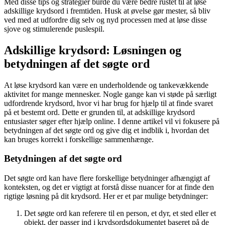
Med disse tips og strategier burde du være bedre rustet til at løse
adskillige krydsord i fremtiden. Husk at øvelse gør mester, så bliv
ved med at udfordre dig selv og nyd processen med at løse disse
sjove og stimulerende puslespil.
Adskillige krydsord: Løsningen og
betydningen af det søgte ord
At løse krydsord kan være en underholdende og tankevækkende
aktivitet for mange mennesker. Nogle gange kan vi støde på særligt
udfordrende krydsord, hvor vi har brug for hjælp til at finde svaret
på et bestemt ord. Dette er grunden til, at adskillige krydsord
entusiaster søger efter hjælp online. I denne artikel vil vi fokusere på
betydningen af det søgte ord og give dig et indblik i, hvordan det
kan bruges korrekt i forskellige sammenhænge.
Betydningen af det søgte ord
Det søgte ord kan have flere forskellige betydninger afhængigt af
konteksten, og det er vigtigt at forstå disse nuancer for at finde den
rigtige løsning på dit krydsord. Her er et par mulige betydninger:
Det søgte ord kan referere til en person, et dyr, et sted eller et
objekt, der passer ind i krydsordsdokumentet baseret på de