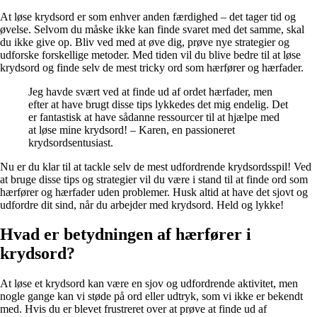
At løse krydsord er som enhver anden færdighed – det tager tid og
øvelse. Selvom du måske ikke kan finde svaret med det samme, skal
du ikke give op. Bliv ved med at øve dig, prøve nye strategier og
udforske forskellige metoder. Med tiden vil du blive bedre til at løse
krydsord og finde selv de mest tricky ord som hærfører og hærfader.
Jeg havde svært ved at finde ud af ordet hærfader, men
efter at have brugt disse tips lykkedes det mig endelig. Det
er fantastisk at have sådanne ressourcer til at hjælpe med
at løse mine krydsord! – Karen, en passioneret
krydsordsentusiast.
Nu er du klar til at tackle selv de mest udfordrende krydsordsspil! Ved
at bruge disse tips og strategier vil du være i stand til at finde ord som
hærfører og hærfader uden problemer. Husk altid at have det sjovt og
udfordre dit sind, når du arbejder med krydsord. Held og lykke!
Hvad er betydningen af ​​hærfører i
krydsord?
At løse et krydsord kan være en sjov og udfordrende aktivitet, men
nogle gange kan vi støde på ord eller udtryk, som vi ikke er bekendt
med. Hvis du er blevet frustreret over at prøve at finde ud af