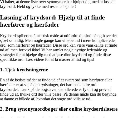
Vi håber, at denne liste over synonymer har hjulpet dig med at løse dit
krydsord. Held og lykke med resten af spillet!
Løsning af krydsord: Hjælp til at finde
hærfører og hærfader
Krydsordsspil er en fantastisk måde at udfordre dit sind på og have det
sjovt samtidig. Men nogle gange kan vi løbe ind i mere komplicerede
ord, som hærfører og hærfader. Disse ord kan være vanskelige at finde
ud af, men fortvivl ikke! Vi har samlet nogle nyttige ledetråde og
strategier for at hjælpe dig med at løse dine krydsord og finde disse
specifikke ord. Læs videre for at få masser af råd og tips!
1. Tjek krydsningerne
En af de bedste måder at finde ud af et svært ord som hærfører eller
hærfader er at se på de krydsninger, det har med andre ord i
krydsordet. Tænk på de bogstaver, der allerede er fyldt i og prøv at
finde ud af, hvilke ord der ville passe. På denne måde kan du begynde
at danne et billede af, hvordan det søgte ord ville se ud.
2. Brug synonymordbøger eller online krydsordsløsere