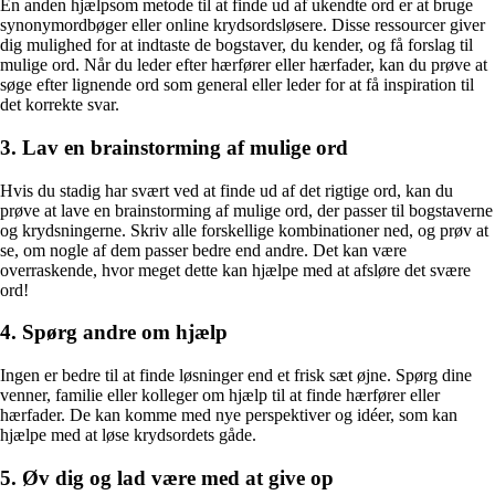
En anden hjælpsom metode til at finde ud af ukendte ord er at bruge
synonymordbøger eller online krydsordsløsere. Disse ressourcer giver
dig mulighed for at indtaste de bogstaver, du kender, og få forslag til
mulige ord. Når du leder efter hærfører eller hærfader, kan du prøve at
søge efter lignende ord som general eller leder for at få inspiration til
det korrekte svar.
3. Lav en brainstorming af mulige ord
Hvis du stadig har svært ved at finde ud af det rigtige ord, kan du
prøve at lave en brainstorming af mulige ord, der passer til bogstaverne
og krydsningerne. Skriv alle forskellige kombinationer ned, og prøv at
se, om nogle af dem passer bedre end andre. Det kan være
overraskende, hvor meget dette kan hjælpe med at afsløre det svære
ord!
4. Spørg andre om hjælp
Ingen er bedre til at finde løsninger end et frisk sæt øjne. Spørg dine
venner, familie eller kolleger om hjælp til at finde hærfører eller
hærfader. De kan komme med nye perspektiver og idéer, som kan
hjælpe med at løse krydsordets gåde.
5. Øv dig og lad være med at give op