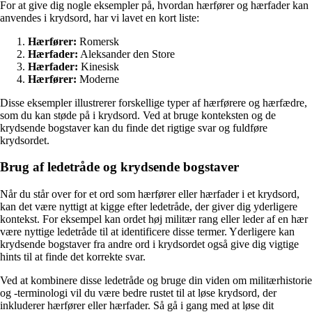
For at give dig nogle eksempler på, hvordan hærfører og hærfader kan
anvendes i krydsord, har vi lavet en kort liste:
Hærfører:
Romersk
Hærfader:
Aleksander den Store
Hærfader:
Kinesisk
Hærfører:
Moderne
Disse eksempler illustrerer forskellige typer af hærførere og hærfædre,
som du kan støde på i krydsord. Ved at bruge konteksten og de
krydsende bogstaver kan du finde det rigtige svar og fuldføre
krydsordet.
Brug af ledetråde og krydsende bogstaver
Når du står over for et ord som hærfører eller hærfader i et krydsord,
kan det være nyttigt at kigge efter ledetråde, der giver dig yderligere
kontekst. For eksempel kan ordet høj militær rang eller leder af en hær
være nyttige ledetråde til at identificere disse termer. Yderligere kan
krydsende bogstaver fra andre ord i krydsordet også give dig vigtige
hints til at finde det korrekte svar.
Ved at kombinere disse ledetråde og bruge din viden om militærhistorie
og -terminologi vil du være bedre rustet til at løse krydsord, der
inkluderer hærfører eller hærfader. Så gå i gang med at løse dit