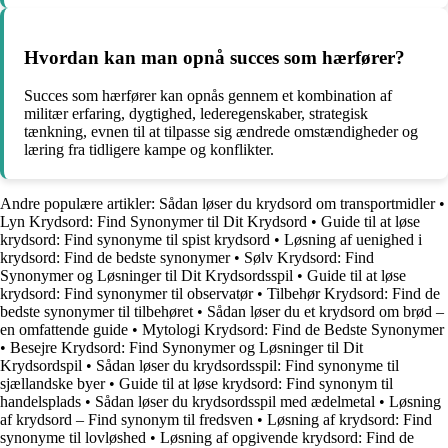
Hvordan kan man opnå succes som hærfører?
Succes som hærfører kan opnås gennem et kombination af
militær erfaring, dygtighed, lederegenskaber, strategisk
tænkning, evnen til at tilpasse sig ændrede omstændigheder og
læring fra tidligere kampe og konflikter.
Andre populære artikler:
Sådan løser du krydsord om transportmidler
•
Lyn Krydsord: Find Synonymer til Dit Krydsord
•
Guide til at løse
krydsord: Find synonyme til spist krydsord
•
Løsning af uenighed i
krydsord: Find de bedste synonymer
•
Sølv Krydsord: Find
Synonymer og Løsninger til Dit Krydsordsspil
•
Guide til at løse
krydsord: Find synonymer til observatør
•
Tilbehør Krydsord: Find de
bedste synonymer til tilbehøret
•
Sådan løser du et krydsord om brød –
en omfattende guide
•
Mytologi Krydsord: Find de Bedste Synonymer
•
Besejre Krydsord: Find Synonymer og Løsninger til Dit
Krydsordspil
•
Sådan løser du krydsordsspil: Find synonyme til
sjællandske byer
•
Guide til at løse krydsord: Find synonym til
handelsplads
•
Sådan løser du krydsordsspil med ædelmetal
•
Løsning
af krydsord – Find synonym til fredsven
•
Løsning af krydsord: Find
synonyme til lovløshed
•
Løsning af opgivende krydsord: Find de