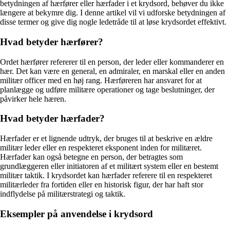
betydningen af ​​hærfører eller hærfader i et krydsord, behøver du ikke
længere at bekymre dig. I denne artikel vil vi udforske betydningen af ​​
disse termer og give dig nogle ledetråde til at løse krydsordet effektivt.
Hvad betyder hærfører?
Ordet hærfører refererer til en person, der leder eller kommanderer en
hær. Det kan være en general, en admiraler, en marskal eller en anden
militær officer med en høj rang. Hærføreren har ansvaret for at
planlægge og udføre militære operationer og tage beslutninger, der
påvirker hele hæren.
Hvad betyder hærfader?
Hærfader er et lignende udtryk, der bruges til at beskrive en ældre
militær leder eller en respekteret eksponent inden for militæret.
Hærfader kan også betegne en person, der betragtes som
grundlæggeren eller initiatoren af ​​et militært system eller en bestemt
militær taktik. I krydsordet kan hærfader referere til en respekteret
militærleder fra fortiden eller en historisk figur, der har haft stor
indflydelse på militærstrategi og taktik.
Eksempler på anvendelse i krydsord