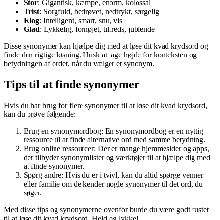
Stor
: Gigantisk, kæmpe, enorm, kolossal
Trist
: Sorgfuld, bedrøvet, nedtrykt, sørgelig
Klog
: Intelligent, smart, snu, vis
Glad
: Lykkelig, fornøjet, tilfreds, jublende
Disse synonymer kan hjælpe dig med at løse dit kvad krydsord og
finde den rigtige løsning. Husk at tage højde for konteksten og
betydningen af ordet, når du vælger et synonym.
Tips til at finde synonymer
Hvis du har brug for flere synonymer til at løse dit kvad krydsord,
kan du prøve følgende:
Brug en synonymordbog: En synonymordbog er en nyttig
ressource til at finde alternative ord med samme betydning.
Brug online ressourcer: Der er mange hjemmesider og apps,
der tilbyder synonymlister og værktøjer til at hjælpe dig med
at finde synonymer.
Spørg andre: Hvis du er i tvivl, kan du altid spørge venner
eller familie om de kender nogle synonymer til det ord, du
søger.
Med disse tips og synonymerne ovenfor burde du være godt rustet
til at løse dit kvad krydsord. Held og lykke!