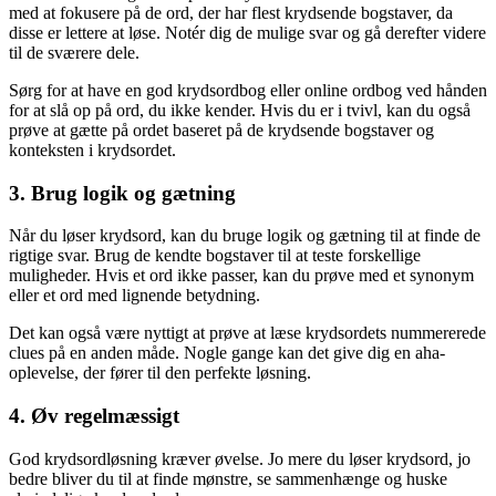
med at fokusere på de ord, der har flest krydsende bogstaver, da
disse er lettere at løse. Notér dig de mulige svar og gå derefter videre
til de sværere dele.
Sørg for at have en god krydsordbog eller online ordbog ved hånden
for at slå op på ord, du ikke kender. Hvis du er i tvivl, kan du også
prøve at gætte på ordet baseret på de krydsende bogstaver og
konteksten i krydsordet.
3. Brug logik og gætning
Når du løser krydsord, kan du bruge logik og gætning til at finde de
rigtige svar. Brug de kendte bogstaver til at teste forskellige
muligheder. Hvis et ord ikke passer, kan du prøve med et synonym
eller et ord med lignende betydning.
Det kan også være nyttigt at prøve at læse krydsordets nummererede
clues på en anden måde. Nogle gange kan det give dig en aha-
oplevelse, der fører til den perfekte løsning.
4. Øv regelmæssigt
God krydsordløsning kræver øvelse. Jo mere du løser krydsord, jo
bedre bliver du til at finde mønstre, se sammenhænge og huske