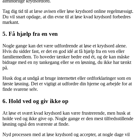
almindelige krydsordord.
Tag dig tid til at læse avisen eller løse krydsord online regelmæssigt.
Du vil snart opdage, at din evne til at løse kvad krydsord forbedres
markant.
5. Få hjælp fra en ven
Nogle gange kan det være udfordrende at løse et krydsord alene.
Hvis du sidder fast, er det en god idé at få hjælp fra en ven eller
familiemedlem. To hoveder tænker bedre end ét, og de kan måske
bidrage med en ny tankegang eller se en løsning, du ikke har tænkt
på.
Husk dog at undgå at bruge internettet eller ordforklaringer som en
første løsning. Det er vigtigt at udfordre din hjerne og arbejde for at
finde svarene selv.
6. Hold ved og giv ikke op
At løse et svært kvad krydsord kan være frustrerende, men husk at
holde ved og ikke give op. Nogle gange er den mest tilfredsstillende
løsning også den sværeste at finde.
Nyd processen med at løse krydsord og accepter, at nogle dage vil