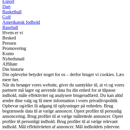
Esport
Dart
Basketball
Golf
Amerikansk fodbold
Baseball
Hvem er vi
Besked
Pressen
Promovering
Konto
Nyhedsmail
Affiliate
Din historie
Din oplevelse betyder noget for os – derfor bruger vi cookies. Læs
mere her.
Når du besøger vores website, giver du samtykke til, at vi og vores
partnere må lagre og anvende data fra din enhed for at tilpasse
indhold, måle effektivitet og analysere brugeradfærd. Du kan altid
ændre dine valg og få mere information i vores privatlivspolitik
Opbevar og/eller få adgang til oplysninger på enheden. Brug
begrænsede data til at vælge annoncer. Opret profiler til personlig
annoncering. Brug profiler til at vælge målrettede annoncer. Opret
profiler til personligt indhold. Brug profiler til at vælge relevant
indhold. Mål effektiviteten af annoncer. Mål indholdets ydeevne.