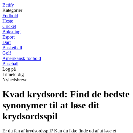
B
etify
Kategorier
Fodbold
Heste
Cricket
Boksning
Esport
Dart
Basketball
Golf
Amerikansk fodbold
Baseball
Log på
Tilmeld dig
Nyhedsbreve
Kvad krydsord: Find de bedste
synonymer til at løse dit
krydsordsspil
Er du fan af krydsordsspil? Kan du ikke finde ud af at løse et