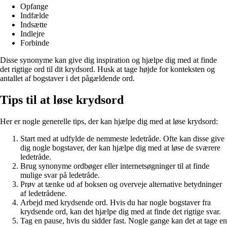
Opfange
Indfælde
Indsætte
Indlejre
Forbinde
Disse synonyme kan give dig inspiration og hjælpe dig med at finde
det rigtige ord til dit krydsord. Husk at tage højde for konteksten og
antallet af bogstaver i det pågældende ord.
Tips til at løse krydsord
Her er nogle generelle tips, der kan hjælpe dig med at løse krydsord:
Start med at udfylde de nemmeste ledetråde. Ofte kan disse give
dig nogle bogstaver, der kan hjælpe dig med at løse de sværere
ledetråde.
Brug synonyme ordbøger eller internetsøgninger til at finde
mulige svar på ledetråde.
Prøv at tænke ud af boksen og overveje alternative betydninger
af ledetrådene.
Arbejd med krydsende ord. Hvis du har nogle bogstaver fra
krydsende ord, kan det hjælpe dig med at finde det rigtige svar.
Tag en pause, hvis du sidder fast. Nogle gange kan det at tage en