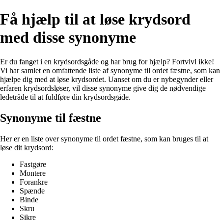
Få hjælp til at løse krydsord
med disse synonyme
Er du fanget i en krydsordsgåde og har brug for hjælp? Fortvivl ikke!
Vi har samlet en omfattende liste af synonyme til ordet fæstne, som kan
hjælpe dig med at løse krydsordet. Uanset om du er nybegynder eller
erfaren krydsordsløser, vil disse synonyme give dig de nødvendige
ledetråde til at fuldføre din krydsordsgåde.
Synonyme til fæstne
Her er en liste over synonyme til ordet fæstne, som kan bruges til at
løse dit krydsord:
Fastgøre
Montere
Forankre
Spænde
Binde
Skru
Sikre