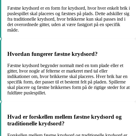
Fæstne krydsord er en form for krydsord, hvor hver enkelt brik i
puslespillet skal placeres og fæstnes på plads. Dette adskiller sig
fra traditionelle krydsord, hvor brikkerne kun skal passes ind i
det overordnede gitter, uden at være fastgjort på en specifik
måde.
Hvordan fungerer fæstne krydsord?
Fæstne krydsord begynder normalt med en tom plade eller et
gitter, hvor nogle af felterne er markeret med tal eller
indikationer om, hvor brikkerne skal placeres. Hver brik har en
specifik form, der passer til et bestemt felt på pladen. Spillerne
skal placere og fæstne brikkernes form på de rigtige steder for at
fuldføre puslespillet.
Hvad er forskellen mellem fæstne krydsord og
traditionelle krydsord?
Forskellen mellem fæstne krydsord og traditionelle krydsord er