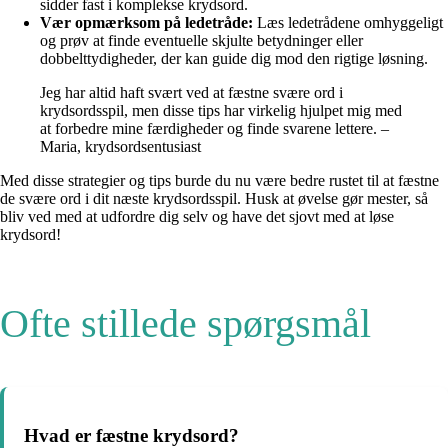
sidder fast i komplekse krydsord.
Vær opmærksom på ledetråde:
Læs ledetrådene omhyggeligt
og prøv at finde eventuelle skjulte betydninger eller
dobbelttydigheder, der kan guide dig mod den rigtige løsning.
Jeg har altid haft svært ved at fæstne svære ord i
krydsordsspil, men disse tips har virkelig hjulpet mig med
at forbedre mine færdigheder og finde svarene lettere. –
Maria, krydsordsentusiast
Med disse strategier og tips burde du nu være bedre rustet til at fæstne
de svære ord i dit næste krydsordsspil. Husk at øvelse gør mester, så
bliv ved med at udfordre dig selv og have det sjovt med at løse
krydsord!
Ofte stillede spørgsmål
Hvad er fæstne krydsord?