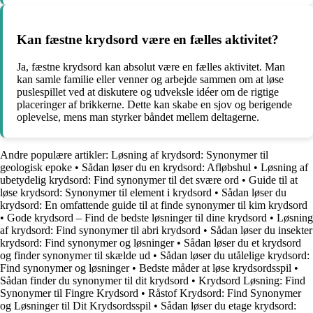
Kan fæstne krydsord være en fælles aktivitet?
Ja, fæstne krydsord kan absolut være en fælles aktivitet. Man
kan samle familie eller venner og arbejde sammen om at løse
puslespillet ved at diskutere og udveksle idéer om de rigtige
placeringer af brikkerne. Dette kan skabe en sjov og berigende
oplevelse, mens man styrker båndet mellem deltagerne.
Andre populære artikler:
Løsning af krydsord: Synonymer til
geologisk epoke
•
Sådan løser du en krydsord: Afløbshul
•
Løsning af
ubetydelig krydsord: Find synonymer til det svære ord
•
Guide til at
løse krydsord: Synonymer til element i krydsord
•
Sådan løser du
krydsord: En omfattende guide til at finde synonymer til kim krydsord
•
Gode krydsord – Find de bedste løsninger til dine krydsord
•
Løsning
af krydsord: Find synonymer til abri krydsord
•
Sådan løser du insekter
krydsord: Find synonymer og løsninger
•
Sådan løser du et krydsord
og finder synonymer til skælde ud
•
Sådan løser du utålelige krydsord:
Find synonymer og løsninger
•
Bedste måder at løse krydsordsspil
•
Sådan finder du synonymer til dit krydsord
•
Krydsord Løsning: Find
Synonymer til Fingre Krydsord
•
Råstof Krydsord: Find Synonymer
og Løsninger til Dit Krydsordsspil
•
Sådan løser du etage krydsord: