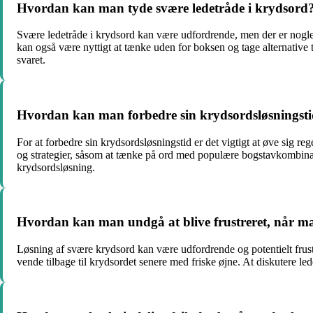
Hvordan kan man tyde svære ledetråde i krydsord
Svære ledetråde i krydsord kan være udfordrende, men der er nogle s
kan også være nyttigt at tænke uden for boksen og tage alternative til
svaret.
Hvordan kan man forbedre sin krydsordsløsningst
For at forbedre sin krydsordsløsningstid er det vigtigt at øve sig re
og strategier, såsom at tænke på ord med populære bogstavkombinat
krydsordsløsning.
Hvordan kan man undgå at blive frustreret, når m
Løsning af svære krydsord kan være udfordrende og potentielt frustre
vende tilbage til krydsordet senere med friske øjne. At diskutere l