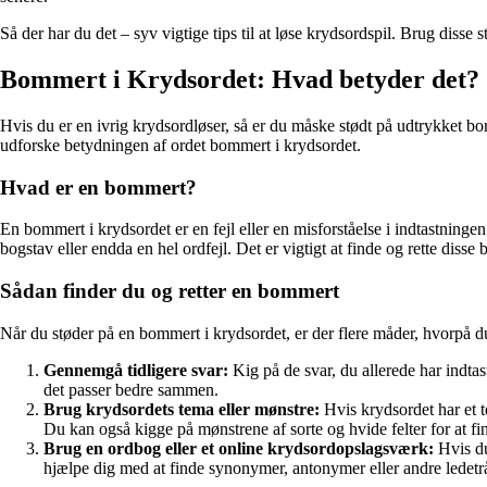
Så der har du det – syv vigtige tips til at løse krydsordspil. Brug disse 
Bommert i Krydsordet: Hvad betyder det?
Hvis du er en ivrig krydsordløser, så er du måske stødt på udtrykket b
udforske betydningen af ordet bommert i krydsordet.
Hvad er en bommert?
En bommert i krydsordet er en fejl eller en misforståelse i indtastningen
bogstav eller endda en hel ordfejl. Det er vigtigt at finde og rette diss
Sådan finder du og retter en bommert
Når du støder på en bommert i krydsordet, er der flere måder, hvorpå du
Gennemgå tidligere svar:
Kig på de svar, du allerede har indta
det passer bedre sammen.
Brug krydsordets tema eller mønstre:
Hvis krydsordet har et te
Du kan også kigge på mønstrene af sorte og hvide felter for at fin
Brug en ordbog eller et online krydsordopslagsværk:
Hvis du
hjælpe dig med at finde synonymer, antonymer eller andre ledetråd