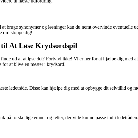
idere til næste udfordring.
 Ved at bruge synonymer og løsninger kan du nemt overvinde eventuelle u
e ord stoppe dig!
il At Løse Krydsordspil
inde ud af at løse det? Fortvivl ikke! Vi er her for at hjælpe dig med at
e for at blive en mester i krydsord!
te ledetråde. Disse kan hjælpe dig med at opbygge dit selvtillid og mome
ænk på forskellige emner og felter, der ville kunne passe ind i ledetråde