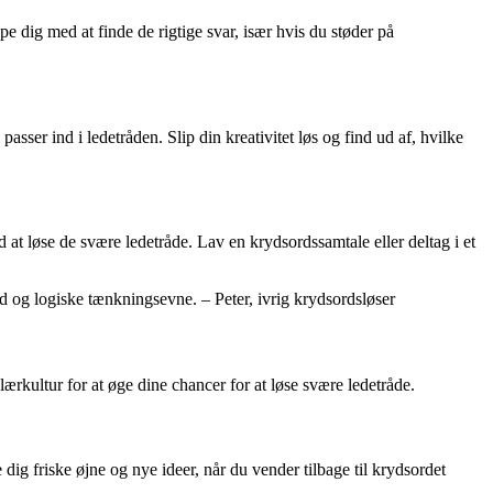
pe dig med at finde de rigtige svar, især hvis du støder på
sser ind i ledetråden. Slip din kreativitet løs og find ud af, hvilke
 at løse de svære ledetråde. Lav en krydsordssamtale eller deltag i et
råd og logiske tænkningsevne. – Peter, ivrig krydsordsløser
ærkultur for at øge dine chancer for at løse svære ledetråde.
dig friske øjne og nye ideer, når du vender tilbage til krydsordet