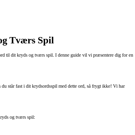
og Tværs Spil
d til dit kryds og tværs spil. I denne guide vil vi præsentere dig for en
du står fast i dit krydsordsspil med dette ord, så frygt ikke! Vi har
ryds og tværs spil: