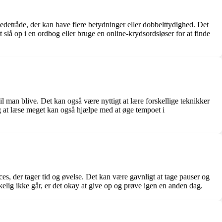
edetråde, der kan have flere betydninger eller dobbelttydighed. Det
at slå op i en ordbog eller bruge en online-krydsordsløser for at finde
il man blive. Det kan også være nyttigt at lære forskellige teknikker
g at læse meget kan også hjælpe med at øge tempoet i
ces, der tager tid og øvelse. Det kan være gavnligt at tage pauser og
kelig ikke går, er det okay at give op og prøve igen en anden dag.