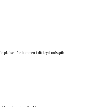
e pladsen for bommert i dit krydsordsspil: