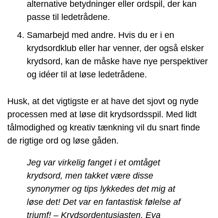
alternative betydninger eller ordspil, der kan
passe til ledetrådene.
Samarbejd med andre. Hvis du er i en
krydsordklub eller har venner, der også elsker
krydsord, kan de måske have nye perspektiver
og idéer til at løse ledetrådene.
Husk, at det vigtigste er at have det sjovt og nyde
processen med at løse dit krydsordsspil. Med lidt
tålmodighed og kreativ tænkning vil du snart finde
de rigtige ord og løse gåden.
Jeg var virkelig fanget i et omtåget
krydsord, men takket være disse
synonymer og tips lykkedes det mig at
løse det! Det var en fantastisk følelse af
triumf! – Krydsordentusiasten, Eva