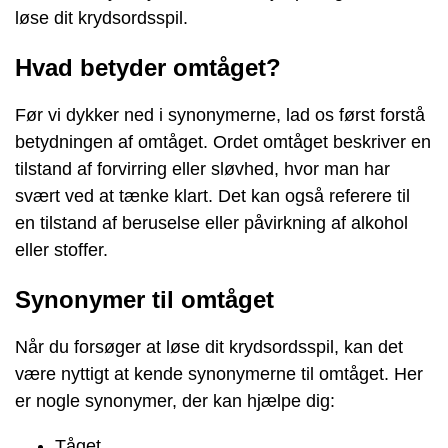
løse dit krydsordsspil.
Hvad betyder omtåget?
Før vi dykker ned i synonymerne, lad os først forstå
betydningen af omtåget. Ordet omtåget beskriver en
tilstand af forvirring eller sløvhed, hvor man har
svært ved at tænke klart. Det kan også referere til
en tilstand af beruselse eller påvirkning af alkohol
eller stoffer.
Synonymer til omtåget
Når du forsøger at løse dit krydsordsspil, kan det
være nyttigt at kende synonymerne til omtåget. Her
er nogle synonymer, der kan hjælpe dig:
Tåget