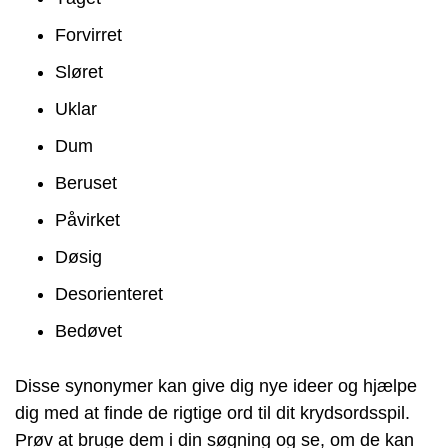
Forvirret
Sløret
Uklar
Dum
Beruset
Påvirket
Døsig
Desorienteret
Bedøvet
Disse synonymer kan give dig nye ideer og hjælpe
dig med at finde de rigtige ord til dit krydsordsspil.
Prøv at bruge dem i din søgning og se, om de kan