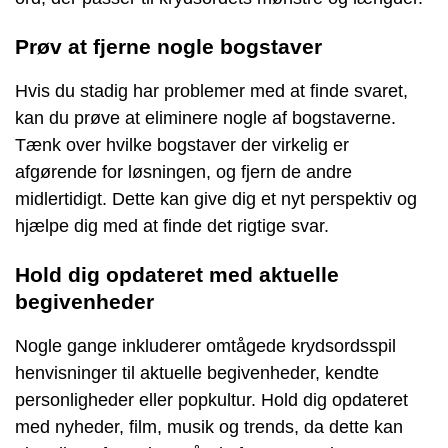
Prøv at fjerne nogle bogstaver
Hvis du stadig har problemer med at finde svaret,
kan du prøve at eliminere nogle af bogstaverne.
Tænk over hvilke bogstaver der virkelig er
afgørende for løsningen, og fjern de andre
midlertidigt. Dette kan give dig et nyt perspektiv og
hjælpe dig med at finde det rigtige svar.
Hold dig opdateret med aktuelle
begivenheder
Nogle gange inkluderer omtågede krydsordsspil
henvisninger til aktuelle begivenheder, kendte
personligheder eller popkultur. Hold dig opdateret
med nyheder, film, musik og trends, da dette kan