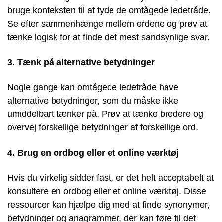
bruge konteksten til at tyde de omtågede ledetråde.
Se efter sammenhænge mellem ordene og prøv at
tænke logisk for at finde det mest sandsynlige svar.
3. Tænk på alternative betydninger
Nogle gange kan omtågede ledetråde have
alternative betydninger, som du måske ikke
umiddelbart tænker på. Prøv at tænke bredere og
overvej forskellige betydninger af forskellige ord.
4. Brug en ordbog eller et online værktøj
Hvis du virkelig sidder fast, er det helt acceptabelt at
konsultere en ordbog eller et online værktøj. Disse
ressourcer kan hjælpe dig med at finde synonymer,
betydninger og anagrammer, der kan føre til det