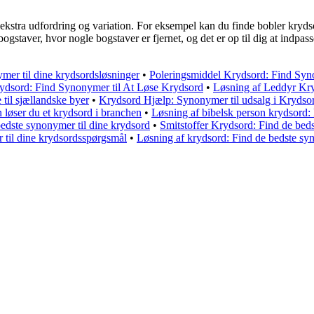
de ekstra udfordring og variation. For eksempel kan du finde bobler kry
staver, hvor nogle bogstaver er fjernet, og det er op til dig at indpasse
mer til dine krydsordsløsninger
•
Poleringsmiddel Krydsord: Find Sy
ydsord: Find Synonymer til At Løse Krydsord
•
Løsning af Leddyr Kry
til sjællandske byer
•
Krydsord Hjælp: Synonymer til udsalg i Krydso
 løser du et krydsord i branchen
•
Løsning af bibelsk person krydsord:
edste synonymer til dine krydsord
•
Smitstoffer Krydsord: Find de bed
 til dine krydsordsspørgsmål
•
Løsning af krydsord: Find de bedste sy