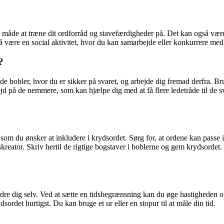
 måde at træne dit ordforråd og stavefærdigheder på. Det kan også være 
 være en social aktivitet, hvor du kan samarbejde eller konkurrere med a
?
ed de bobler, hvor du er sikker på svaret, og arbejde dig fremad derfra. 
d på de nemmere, som kan hjælpe dig med at få flere ledetråde til de sv
rd, som du ønsker at inkludere i krydsordet. Sørg for, at ordene kan pas
kreator. Skriv hertil de rigtige bogstaver i boblerne og gem krydsordet. Du
fordre dig selv. Ved at sætte en tidsbegrænsning kan du øge hastigheden
rdet hurtigst. Du kan bruge et ur eller en stopur til at måle din tid.