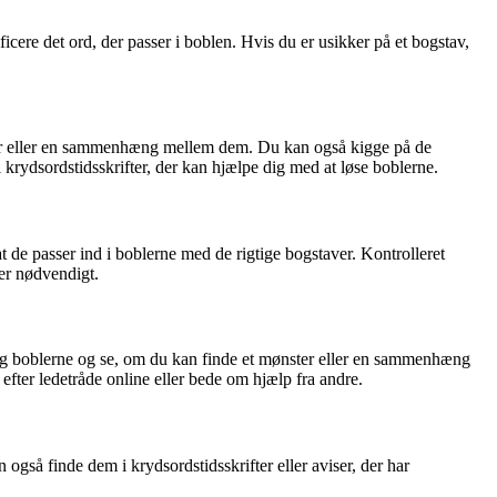
ficere det ord, der passer i boblen. Hvis du er usikker på et bogstav,
nster eller en sammenhæng mellem dem. Du kan også kigge på de
 i krydsordstidsskrifter, der kan hjælpe dig med at løse boblerne.
t de passer ind i boblerne med de rigtige bogstaver. Kontrolleret
 er nødvendigt.
ing boblerne og se, om du kan finde et mønster eller en sammenhæng
efter ledetråde online eller bede om hjælp fra andre.
 også finde dem i krydsordstidsskrifter eller aviser, der har