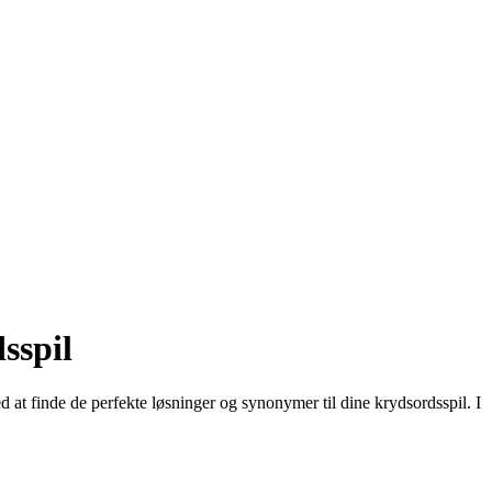
sspil
d at finde de perfekte løsninger og synonymer til dine krydsordsspil. I