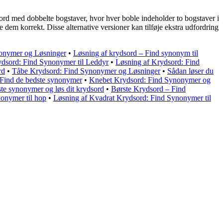
dsord med dobbelte bogstaver, hvor hver boble indeholder to bogstaver i
 dem korrekt. Disse alternative versioner kan tilføje ekstra udfordring
nonymer og Løsninger
•
Løsning af krydsord – Find synonym til
dsord: Find Synonymer til Leddyr
•
Løsning af Krydsord: Find
rd
•
Tåbe Krydsord: Find Synonymer og Løsninger
•
Sådan løser du
 Find de bedste synonymer
•
Knebet Krydsord: Find Synonymer og
ste synonymer og løs dit krydsord
•
Børste Krydsord – Find
nonymer til hop
•
Løsning af Kvadrat Krydsord: Find Synonymer til