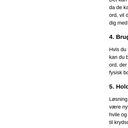
da de ka
ord, vi
dig med 
4. Bru
Hvis du 
kan du b
ord, der
fysisk b
5. Hol
Løsning
være nyt
hvile og
til kryd