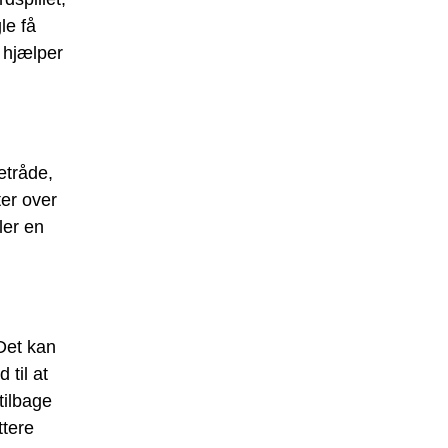
le få
 hjælper
etråde,
er over
ler en
Det kan
 til at
tilbage
ttere