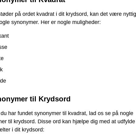
tøder på ordet kvadrat i dit krydsord, kan det være nyttig
ogle synonymer. Her er nogle muligheder:
kant
sse
te
ok
ade
nonymer til Krydsord
du har fundet synonymer til kvadrat, lad os se på nogle
r til krydsord. Disse ord kan hjælpe dig med at udfylde
lter i dit krydsord: