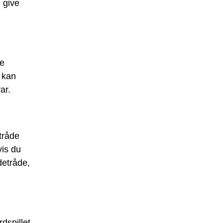
i give
je
 kan
ar.
etråde
vis du
detråde,
dspillet,