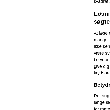
kvadrati
Løsni
søgte
At løse 
mange. 
ikke ken
være svæ
betyder.
give dig
krydsord
Betydn
Det søgt
lange si
for mate