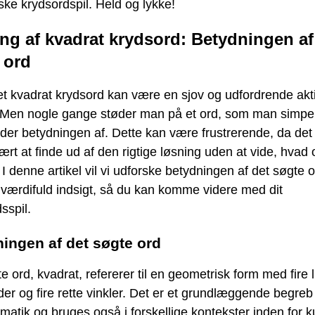
ske krydsordspil. Held og lykke!
ng af kvadrat krydsord: Betydningen af
 ord
et kvadrat krydsord kan være en sjov og udfordrende aktiv
Men nogle gange støder man på et ord, som man simpe
der betydningen af. Dette kan være frustrerende, da det
rt at finde ud af den rigtige løsning uden at vide, hvad 
 I denne artikel vil vi udforske betydningen af det søgte 
 værdifuld indsigt, så du kan komme videre med dit
sspil.
ingen af det søgte ord
e ord, kvadrat, refererer til en geometrisk form med fire l
der og fire rette vinkler. Det er et grundlæggende begreb
matik og bruges også i forskellige kontekster inden for k