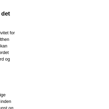
 det
itet for
lthen
 kan
ordet
ord og
ige
 inden
unst og