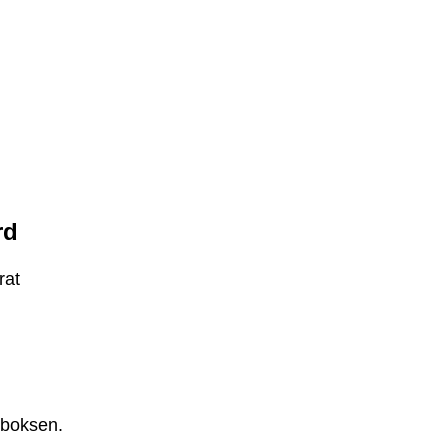
rd
rat
 boksen.