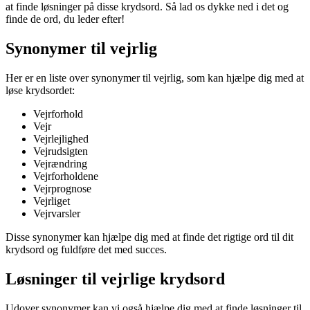
at finde løsninger på disse krydsord. Så lad os dykke ned i det og
finde de ord, du leder efter!
Synonymer til vejrlig
Her er en liste over synonymer til vejrlig, som kan hjælpe dig med at
løse krydsordet:
Vejrforhold
Vejr
Vejrlejlighed
Vejrudsigten
Vejrændring
Vejrforholdene
Vejrprognose
Vejrliget
Vejrvarsler
Disse synonymer kan hjælpe dig med at finde det rigtige ord til dit
krydsord og fuldføre det med succes.
Løsninger til vejrlige krydsord
Udover synonymer kan vi også hjælpe dig med at finde løsninger til