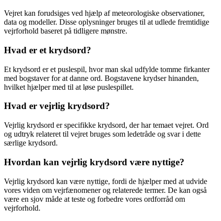
Vejret kan forudsiges ved hjælp af meteorologiske observationer,
data og modeller. Disse oplysninger bruges til at udlede fremtidige
vejrforhold baseret på tidligere mønstre.
Hvad er et krydsord?
Et krydsord er et puslespil, hvor man skal udfylde tomme firkanter
med bogstaver for at danne ord. Bogstavene krydser hinanden,
hvilket hjælper med til at løse puslespillet.
Hvad er vejrlig krydsord?
Vejrlig krydsord er specifikke krydsord, der har temaet vejret. Ord
og udtryk relateret til vejret bruges som ledetråde og svar i dette
særlige krydsord.
Hvordan kan vejrlig krydsord være nyttige?
Vejrlig krydsord kan være nyttige, fordi de hjælper med at udvide
vores viden om vejrfænomener og relaterede termer. De kan også
være en sjov måde at teste og forbedre vores ordforråd om
vejrforhold.