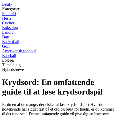
B
etify
Kategorier
Fodbold
Heste
Cricket
Boksning
Esport
Dart
Basketball
Golf
Amerikansk fodbold
Baseball
Log på
Tilmeld dig
Nyhedsbreve
Krydsord: En omfattende
guide til at løse krydsordspil
Er du en af de mange, der elsker at løse krydsordspil? Hvis du
nogensinde har siddet fast på et ord og brug for hjælp, er du kommet
til det rette sted. Denne omfattende guide vil give dig en liste over