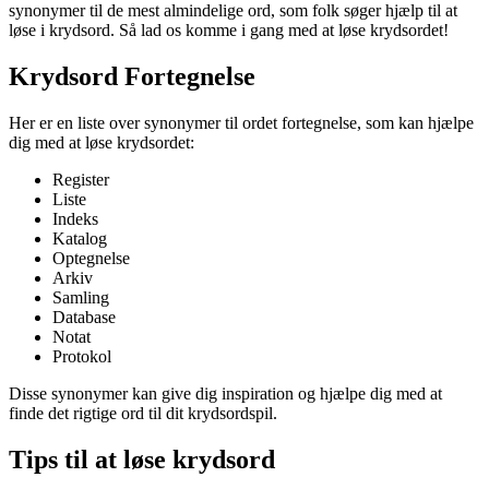
synonymer til de mest almindelige ord, som folk søger hjælp til at
løse i krydsord. Så lad os komme i gang med at løse krydsordet!
Krydsord Fortegnelse
Her er en liste over synonymer til ordet fortegnelse, som kan hjælpe
dig med at løse krydsordet:
Register
Liste
Indeks
Katalog
Optegnelse
Arkiv
Samling
Database
Notat
Protokol
Disse synonymer kan give dig inspiration og hjælpe dig med at
finde det rigtige ord til dit krydsordspil.
Tips til at løse krydsord