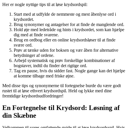
Her er nogle nyttige tips til at løse krydsordspil:
Start med at udfylde de nemmeste og mest åbenlyse ord i
krydsordet.
Brug synonymer og antagelser for at finde de manglende ord.
Hold øje med ledetråde og hints i krydsordet, som kan hjælpe
dig med at finde svarene.
Brug en ordbog eller en online krydsordsløser til at finde
svære ord.
Prøv at tænke uden for boksen og vær åben for alternative
betydninger af ordene.
Arbejd systematisk og prøv forskellige kombinationer af
bogstaver, indtil du finder det rigtige ord.
Tag en pause, hvis du sidder fast. Nogle gange kan det hjælpe
at komme tilbage med friske øjne.
Med disse tips og synonymerne til fortegnelse burde du være godt
rustet til at løse ethvert krydsordspil. Held og lykke med dine
fremtidige krydsordsudfordringer!
En Fortegnelse til Krydsord: Løsning af
din Skæbne
Velkommen til vores omfattende guide til at løse krydsordsspil. Hvis