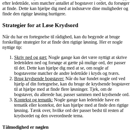
efter ledetråde, som matcher antallet af bogstaver i ordet, du forsøger
at finde. Dette kan hjælpe dig med at indsnævre dine muligheder og
finde den rigtige løsning hurtigere.
Strategier for at Løse Krydsord
Når du har en fortegnelse til rådighed, kan du begynde at bruge
forskellige strategier for at finde den rigtige løsning. Her er nogle
nyttige tip:
Skriv ned og gæt:
Nogle gange kan det være nyttigt at skrive
ledetråden ned og forsøge at gætte på mulige ord, der passer
til det. Dette kan hjælpe dig med at se, om nogle af
bogstaverne matcher de andre ledetråde i kryds og tværs.
Brug krydsende bogstaver:
Når du har fundet nogle ord ved
hjælp af din fortegnelse, kan du bruge de krydsende bogstaver
til at hjælpe med at finde flere løsninger. Tjek, om de
bogstaver, du allerede har, passer sammen med krydsende ord.
Kontekst og tematik:
Nogle gange kan ledetråde have en
tematik eller kontekst, der kan hjælpe med at finde den rigtige
løsning. Tænk over, hvilke ord der passer bedst til resten af
krydsordet og den overordnede tema.
Tålmodighed er nøglen