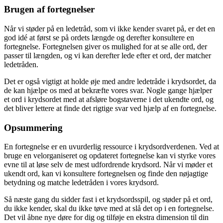
Brugen af ​​fortegnelser
Når vi støder på en ledetråd, som vi ikke kender svaret på, er det en
god idé at først se på ordets længde og derefter konsultere en
fortegnelse. Fortegnelsen giver os mulighed for at se alle ord, der
passer til længden, og vi kan derefter lede efter et ord, der matcher
ledetråden.
Det er også vigtigt at holde øje med andre ledetråde i krydsordet, da
de kan hjælpe os med at bekræfte vores svar. Nogle gange hjælper
et ord i krydsordet med at afsløre bogstaverne i det ukendte ord, og
det bliver lettere at finde det rigtige svar ved hjælp af en fortegnelse.
Opsummering
En fortegnelse er en uvurderlig ressource i krydsordverdenen. Ved at
bruge en velorganiseret og opdateret fortegnelse kan vi styrke vores
evne til at løse selv de mest udfordrende krydsord. Når vi møder et
ukendt ord, kan vi konsultere fortegnelsen og finde den nøjagtige
betydning og matche ledetråden i vores krydsord.
Så næste gang du sidder fast i et krydsordsspil, og støder på et ord,
du ikke kender, skal du ikke tøve med at slå det op i en fortegnelse.
Det vil åbne nye døre for dig og tilføje en ekstra dimension til din