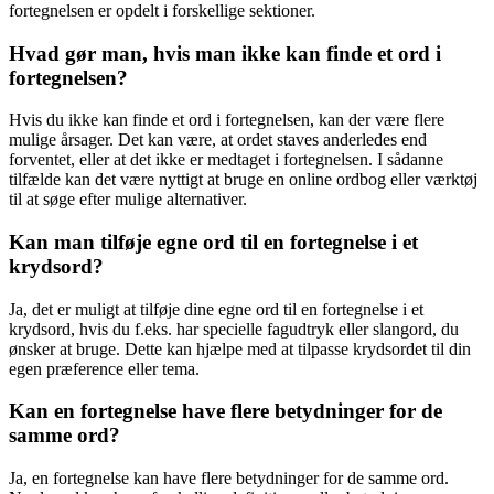
fortegnelsen er opdelt i forskellige sektioner.
Hvad gør man, hvis man ikke kan finde et ord i
fortegnelsen?
Hvis du ikke kan finde et ord i fortegnelsen, kan der være flere
mulige årsager. Det kan være, at ordet staves anderledes end
forventet, eller at det ikke er medtaget i fortegnelsen. I sådanne
tilfælde kan det være nyttigt at bruge en online ordbog eller værktøj
til at søge efter mulige alternativer.
Kan man tilføje egne ord til en fortegnelse i et
krydsord?
Ja, det er muligt at tilføje dine egne ord til en fortegnelse i et
krydsord, hvis du f.eks. har specielle fagudtryk eller slangord, du
ønsker at bruge. Dette kan hjælpe med at tilpasse krydsordet til din
egen præference eller tema.
Kan en fortegnelse have flere betydninger for de
samme ord?
Ja, en fortegnelse kan have flere betydninger for de samme ord.