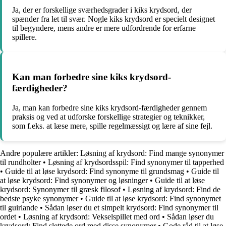
Ja, der er forskellige sværhedsgrader i kiks krydsord, der
spænder fra let til svær. Nogle kiks krydsord er specielt designet
til begyndere, mens andre er mere udfordrende for erfarne
spillere.
Kan man forbedre sine kiks krydsord-
færdigheder?
Ja, man kan forbedre sine kiks krydsord-færdigheder gennem
praksis og ved at udforske forskellige strategier og teknikker,
som f.eks. at læse mere, spille regelmæssigt og lære af sine fejl.
Andre populære artikler:
Løsning af krydsord: Find mange synonymer
til rundholter
•
Løsning af krydsordsspil: Find synonymer til tapperhed
•
Guide til at løse krydsord: Find synonyme til grundsmag
•
Guide til
at løse krydsord: Find synonymer og løsninger
•
Guide til at løse
krydsord: Synonymer til græsk filosof
•
Løsning af krydsord: Find de
bedste psyke synonymer
•
Guide til at løse krydsord: Find synonymet
til guirlande
•
Sådan løser du et simpelt krydsord: Find synonymer til
ordet
•
Løsning af krydsord: Vekselspillet med ord
•
Sådan løser du
krydsord: Find slettede ord med disse synonymer
•
Gode råd til at løse