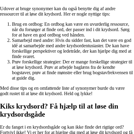
Udover at bruge synonymer kan du også benytte dig af andre
ressourcer til at løse dit krydsord. Her er nogle nyttige tips:
Brug en ordbog: En ordbog kan være en uvurderlig ressource,
når du forsøger at finde ord, der passer ind i dit krydsord. Sørg
for at have en god ordbog ved hånden.
Samarbejd med andre: Hvis du sidder fast, kan det være en god
idé at samarbejde med andre krydsordentusiaster. De kan have
forskellige perspektiver og ledetråde, der kan hjælpe dig med at
finde svaret.
Prøv forskellige strategier: Der er mange forskellige strategier til
at løse krydsord. Prøv at arbejde baglæns fra de kendte
bogstaver, prøv at finde mønstre eller brug bogstavfrekvensen til
at guide dig.
Med disse tips og en omfattende liste af synonymer burde du være
godt rustet til at løse dit krydsord. Held og lykke!
Kiks krydsord? Få hjælp til at løse din
krydsordsgåde
Er du fanget i en krydsordsgåde og kan ikke finde det rigtige ord?
Fortvivl ikke! Vi er her for at hjælpe dig med at løse dit krydsord og få