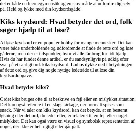
det er både en hjernegymnastik og en sjov måde at udfordre dig selv
på. Held og lykke med din krydsordsgåde!
Kiks krydsord: Hvad betyder det ord, folk
søger hjælp til at løse?
At løse krydsord er en populær hobby for mange mennesker. Det kan
være både underholdende og udfordrende at finde de rette ord og løse
gåderne, men der er tidspunkter, hvor vi alle får brug for lidt hjælp.
Hvis du har fundet denne artikel, er du sandsynligvis på udkig efter
svar på et særligt ord: kiks krydsord. Lad os dykke ned i betydningen
af dette ord og give dig nogle nyttige ledetråde til at løse din
krydsordopgave.
Hvad betyder kiks?
Ordet kiks bruges ofte til at beskrive en fejl eller en mislykket situation.
Det kan også referere til en slags tørkage, der normalt spises som
snack. Når vi taler om kiks krydsord, kan det betyde, at en bestemt
løsning eller det ord, du leder efter, er relateret til en fejl eller noget
mislykket. Det kan også være en visuel og symbolsk repræsentation af
noget, der ikke er helt rigtigt eller går galt.