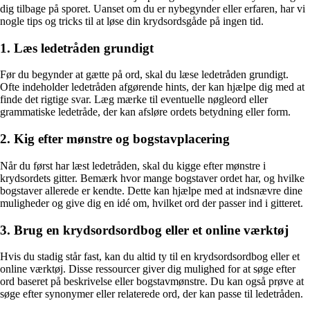
dig tilbage på sporet. Uanset om du er nybegynder eller erfaren, har vi
nogle tips og tricks til at løse din krydsordsgåde på ingen tid.
1. Læs ledetråden grundigt
Før du begynder at gætte på ord, skal du læse ledetråden grundigt.
Ofte indeholder ledetråden afgørende hints, der kan hjælpe dig med at
finde det rigtige svar. Læg mærke til eventuelle nøgleord eller
grammatiske ledetråde, der kan afsløre ordets betydning eller form.
2. Kig efter mønstre og bogstavplacering
Når du først har læst ledetråden, skal du kigge efter mønstre i
krydsordets gitter. Bemærk hvor mange bogstaver ordet har, og hvilke
bogstaver allerede er kendte. Dette kan hjælpe med at indsnævre dine
muligheder og give dig en idé om, hvilket ord der passer ind i gitteret.
3. Brug en krydsordsordbog eller et online værktøj
Hvis du stadig står fast, kan du altid ty til en krydsordsordbog eller et
online værktøj. Disse ressourcer giver dig mulighed for at søge efter
ord baseret på beskrivelse eller bogstavmønstre. Du kan også prøve at
søge efter synonymer eller relaterede ord, der kan passe til ledetråden.