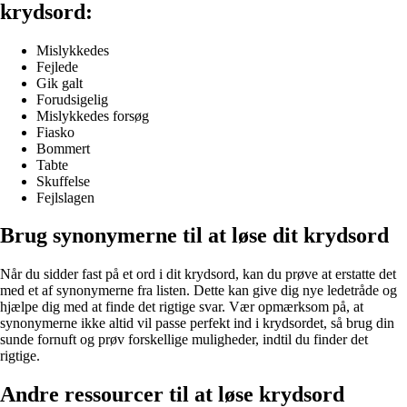
krydsord:
Mislykkedes
Fejlede
Gik galt
Forudsigelig
Mislykkedes forsøg
Fiasko
Bommert
Tabte
Skuffelse
Fejlslagen
Brug synonymerne til at løse dit krydsord
Når du sidder fast på et ord i dit krydsord, kan du prøve at erstatte det
med et af synonymerne fra listen. Dette kan give dig nye ledetråde og
hjælpe dig med at finde det rigtige svar. Vær opmærksom på, at
synonymerne ikke altid vil passe perfekt ind i krydsordet, så brug din
sunde fornuft og prøv forskellige muligheder, indtil du finder det
rigtige.
Andre ressourcer til at løse krydsord