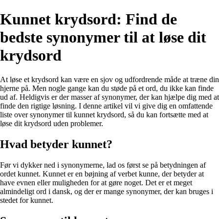
Kunnet krydsord: Find de
bedste synonymer til at løse dit
krydsord
At løse et krydsord kan være en sjov og udfordrende måde at træne din
hjerne på. Men nogle gange kan du støde på et ord, du ikke kan finde
ud af. Heldigvis er der masser af synonymer, der kan hjælpe dig med at
finde den rigtige løsning. I denne artikel vil vi give dig en omfattende
liste over synonymer til kunnet krydsord, så du kan fortsætte med at
løse dit krydsord uden problemer.
Hvad betyder kunnet?
Før vi dykker ned i synonymerne, lad os først se på betydningen af
ordet kunnet. Kunnet er en bøjning af verbet kunne, der betyder at
have evnen eller muligheden for at gøre noget. Det er et meget
almindeligt ord i dansk, og der er mange synonymer, der kan bruges i
stedet for kunnet.