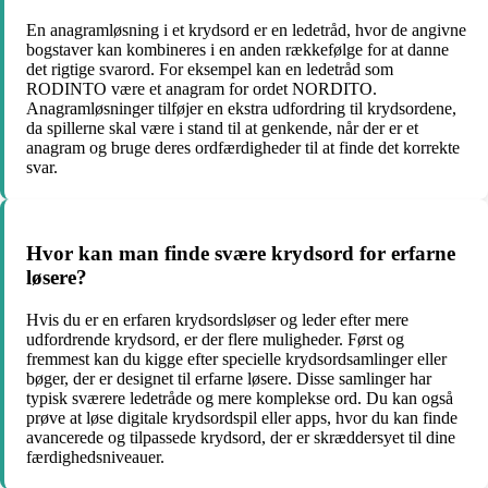
En anagramløsning i et krydsord er en ledetråd, hvor de angivne
bogstaver kan kombineres i en anden rækkefølge for at danne
det rigtige svarord. For eksempel kan en ledetråd som
RODINTO være et anagram for ordet NORDITO.
Anagramløsninger tilføjer en ekstra udfordring til krydsordene,
da spillerne skal være i stand til at genkende, når der er et
anagram og bruge deres ordfærdigheder til at finde det korrekte
svar.
Hvor kan man finde svære krydsord for erfarne
løsere?
Hvis du er en erfaren krydsordsløser og leder efter mere
udfordrende krydsord, er der flere muligheder. Først og
fremmest kan du kigge efter specielle krydsordsamlinger eller
bøger, der er designet til erfarne løsere. Disse samlinger har
typisk sværere ledetråde og mere komplekse ord. Du kan også
prøve at løse digitale krydsordspil eller apps, hvor du kan finde
avancerede og tilpassede krydsord, der er skræddersyet til dine
færdighedsniveauer.