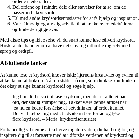
ordene i ledetråden.
Del ordene op i mindre dele eller stavelser for at se, om de
passer ind i krydsordet.
Tal med andre krydsordsentusiaster for at få hjælp og inspiration.
Vær tålmodig og giv dig selv tid til at tænke over ledetråderne
og finde de rigtige svar.
Med disse tips og lidt øvelse vil du snart kunne løse ethvert krydsord.
Husk, at det handler om at have det sjovt og udfordre dig selv med
sprog og ordspil.
Afsluttende tanker
At kunne løse et krydsord kræver både hjernens kreativitet og evnen til
at tænke ud af boksen. Når du støder på ord, som du ikke kan finde, er
det okay at sige kunnet krydsord! og søge hjælp.
Jeg har altid elsket at løse krydsord, men der er altid et par
ord, der stadig stumper mig. Takket være denne artikel har
jeg nu en bedre forståelse af betydningen af ordet kunnet.
Det vil hjælpe mig med at udvide mit ordforråd og løse
flere krydsord. – Maria, krydsordsentusiast
Forhåbentlig vil denne artikel give dig den viden, du har brug for, og
inspirere dig til at fortsætte med at udforske verdenen af ​​krydsord og