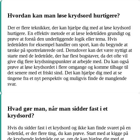
Hvordan kan man løse krydsord hurtigere?
Der er flere teknikker, der kan hjælpe dig med at løse krydsord
hurtigere. En effektiv metode er at læse ledetråden grundigt og
prøve at forstå den underliggende logik eller tema. Hvis
ledetråden for eksempel handler om sport, kan du begynde at
tænke på sportrelaterede ord. Derudover kan det være nyttigt at
starte med de ledetråde, der har flest bogstaver, da det ofte vil
give dig flere krydsningspunkter at arbejde med. Du kan også
prøve at løse krydsordet i flere omgange og komme tilbage til
det senere med et friskt sind. Det kan hjælpe dig med at se
tingene fra et nyt perspektiv og muligvis finde de manglende
svar.
Hvad gør man, når man sidder fast i et
krydsord?
Hvis du sidder fast i et krydsord og ikke kan finde svaret på en
ledetråd, er der flere ting, du kan prøve. Start med at kigge på
de krydsende ledetråde og se, om de kan hjælpe dig med at