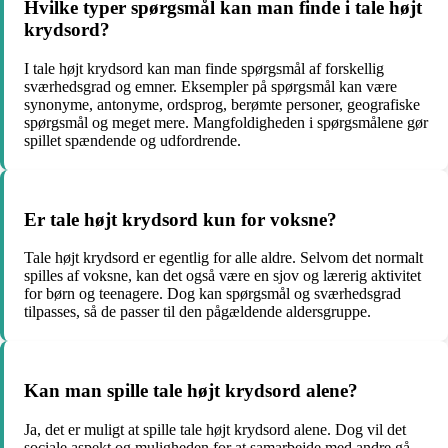
Hvilke typer spørgsmål kan man finde i tale højt
krydsord?
I tale højt krydsord kan man finde spørgsmål af forskellig
sværhedsgrad og emner. Eksempler på spørgsmål kan være
synonyme, antonyme, ordsprog, berømte personer, geografiske
spørgsmål og meget mere. Mangfoldigheden i spørgsmålene gør
spillet spændende og udfordrende.
Er tale højt krydsord kun for voksne?
Tale højt krydsord er egentlig for alle aldre. Selvom det normalt
spilles af voksne, kan det også være en sjov og lærerig aktivitet
for børn og teenagere. Dog kan spørgsmål og sværhedsgrad
tilpasses, så de passer til den pågældende aldersgruppe.
Kan man spille tale højt krydsord alene?
Ja, det er muligt at spille tale højt krydsord alene. Dog vil det
sociale aspekt og muligheden for at samarbejde med andre gå