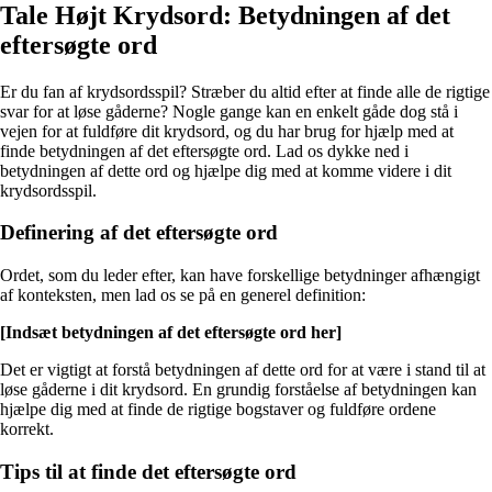
Tale Højt Krydsord: Betydningen af det
eftersøgte ord
Er du fan af krydsordsspil? Stræber du altid efter at finde alle de rigtige
svar for at løse gåderne? Nogle gange kan en enkelt gåde dog stå i
vejen for at fuldføre dit krydsord, og du har brug for hjælp med at
finde betydningen af det eftersøgte ord. Lad os dykke ned i
betydningen af dette ord og hjælpe dig med at komme videre i dit
krydsordsspil.
Definering af det eftersøgte ord
Ordet, som du leder efter, kan have forskellige betydninger afhængigt
af konteksten, men lad os se på en generel definition:
[Indsæt betydningen af det eftersøgte ord her]
Det er vigtigt at forstå betydningen af dette ord for at være i stand til at
løse gåderne i dit krydsord. En grundig forståelse af betydningen kan
hjælpe dig med at finde de rigtige bogstaver og fuldføre ordene
korrekt.
Tips til at finde det eftersøgte ord