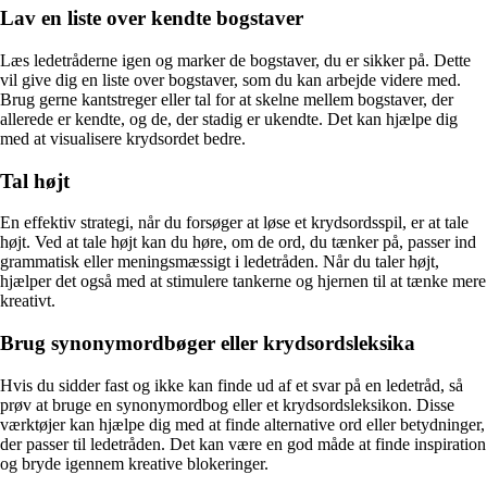
Lav en liste over kendte bogstaver
Læs ledetråderne igen og marker de bogstaver, du er sikker på. Dette
vil give dig en liste over bogstaver, som du kan arbejde videre med.
Brug gerne kantstreger eller tal for at skelne mellem bogstaver, der
allerede er kendte, og de, der stadig er ukendte. Det kan hjælpe dig
med at visualisere krydsordet bedre.
Tal højt
En effektiv strategi, når du forsøger at løse et krydsordsspil, er at tale
højt. Ved at tale højt kan du høre, om de ord, du tænker på, passer ind
grammatisk eller meningsmæssigt i ledetråden. Når du taler højt,
hjælper det også med at stimulere tankerne og hjernen til at tænke mere
kreativt.
Brug synonymordbøger eller krydsordsleksika
Hvis du sidder fast og ikke kan finde ud af et svar på en ledetråd, så
prøv at bruge en synonymordbog eller et krydsordsleksikon. Disse
værktøjer kan hjælpe dig med at finde alternative ord eller betydninger,
der passer til ledetråden. Det kan være en god måde at finde inspiration
og bryde igennem kreative blokeringer.