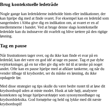
Brug kontekstuelle ledetråde
Nogle gange kan ledetråderne indeholde hints eller indikationer, der
kan hjælpe dig med at finde svaret. For eksempel kan en ledetråd som
sangerinden i Abba give dig en indikation om, at svaret er en af
medlemmerne i bandet. Ved at bruge denne slags kontekstuelle
ledetråde kan du indsnævre dit svarfelt og blive tættere på den rigtige
løsning.
Tag en pause
Når frustrationen tager over, og du ikke kan finde et svar på en
ledetråd, kan det være en god idé at tage en pause. Tag et par dybe
vejrtrækninger, gå en tur eller giv dig selv tid til at tænke på noget
andet. Ofte kan en pause hjælpe med at afklare tankerne, og når du
vender tilbage til krydsordet, ser du måske en løsning, du ikke
opdagede før.
Med disse strategier og tips skulle du være bedre rustet til at løse dit
krydsordsspil uden at miste modet. Husk at tale højt, analysere
konteksten og bruge hjælpeværktøjer som synonymordbøger og
krydsordsleksika. God fornøjelse og held og lykke med dit næste
krydsordsspil!