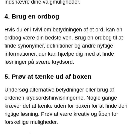
indsnævre dine valgmuligheder.
4. Brug en ordbog
Hvis du er i tvivl om betydningen af et ord, kan en
ordbog være din bedste ven. Brug en ordbog til at
finde synonymer, definitioner og andre nyttige
informationer, der kan hjælpe dig med at finde
løsninger på svære krydsord.
5. Prøv at tænke ud af boxen
Undersøg alternative betydninger eller brug af
ordene i krydsordshinvisningerne. Nogle gange
kræver det at tænke uden for boxen for at finde den
rigtige løsning. Prøv at være kreativ og åben for
forskellige muligheder.