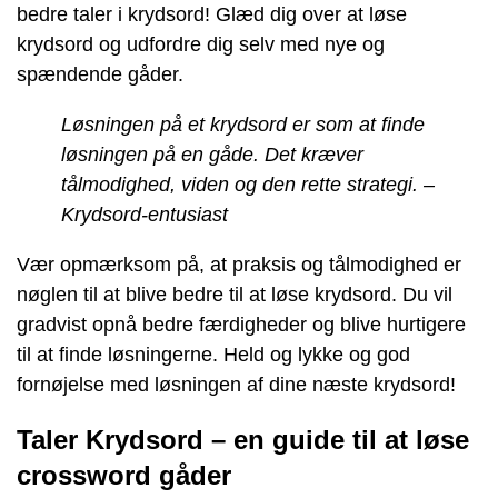
bedre taler i krydsord! Glæd dig over at løse
krydsord og udfordre dig selv med nye og
spændende gåder.
Løsningen på et krydsord er som at finde
løsningen på en gåde. Det kræver
tålmodighed, viden og den rette strategi. –
Krydsord-entusiast
Vær opmærksom på, at praksis og tålmodighed er
nøglen til at blive bedre til at løse krydsord. Du vil
gradvist opnå bedre færdigheder og blive hurtigere
til at finde løsningerne. Held og lykke og god
fornøjelse med løsningen af dine næste krydsord!
Taler Krydsord – en guide til at løse
crossword gåder