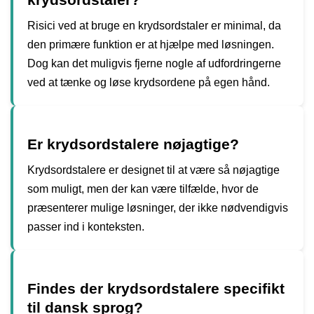
Risici ved at bruge en krydsordstaler er minimal, da
den primære funktion er at hjælpe med løsningen.
Dog kan det muligvis fjerne nogle af udfordringerne
ved at tænke og løse krydsordene på egen hånd.
Er krydsordstalere nøjagtige?
Krydsordstalere er designet til at være så nøjagtige
som muligt, men der kan være tilfælde, hvor de
præsenterer mulige løsninger, der ikke nødvendigvis
passer ind i konteksten.
Findes der krydsordstalere specifikt
til dansk sprog?