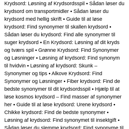
Krydsord: Løsning af Krydsordsspil
•
Sådan løser du
krydsord om transportmidler
•
Sådan løser du
krydsord med hellig skrift
•
Guide til at løse
krydsord: Find synonymer til skallen krydsord
•
Sådan løser du krydsord: Find alle synonymer til
suger krydsord
•
En Krydsord: Løsning af dit kryds
og tværs spil
•
Grønne Krydsord: Find Synonymer
og Løsninger
•
Løsning af krydsord: Find synonym
til hvidvin
•
Løsning af krydsord: Skunk –
Synonymer og tips
•
Alkove Krydsord: Find
Synonymer og Løsninger
•
Fiber krydsord: Find de
bedste synonymer til dit krydsordsspil
•
Hjælp til at
løse kosmos krydsord – Find masser af synonymer
her
•
Guide til at løse krydsord: Urene krydsord
•
Chikke krydsord: Find de bedste synonymer
•
Løsning af krydsord: Find synonymet til insektgift
•
Sådan løser du slemme krydsord: Find synonyme til