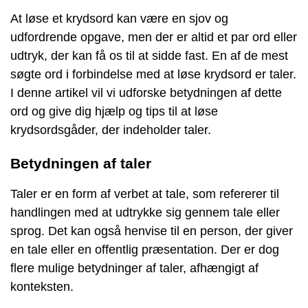
At løse et krydsord kan være en sjov og
udfordrende opgave, men der er altid et par ord eller
udtryk, der kan få os til at sidde fast. En af de mest
søgte ord i forbindelse med at løse krydsord er taler.
I denne artikel vil vi udforske betydningen af dette
ord og give dig hjælp og tips til at løse
krydsordsgåder, der indeholder taler.
Betydningen af taler
Taler er en form af verbet at tale, som refererer til
handlingen med at udtrykke sig gennem tale eller
sprog. Det kan også henvise til en person, der giver
en tale eller en offentlig præsentation. Der er dog
flere mulige betydninger af taler, afhængigt af
konteksten.