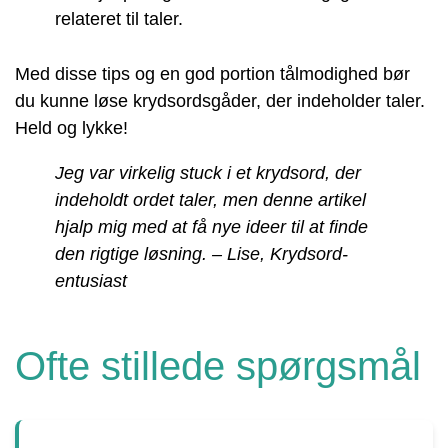
relateret til taler.
Med disse tips og en god portion tålmodighed bør
du kunne løse krydsordsgåder, der indeholder taler.
Held og lykke!
Jeg var virkelig stuck i et krydsord, der
indeholdt ordet taler, men denne artikel
hjalp mig med at få nye ideer til at finde
den rigtige løsning. – Lise, Krydsord-
entusiast
Ofte stillede spørgsmål