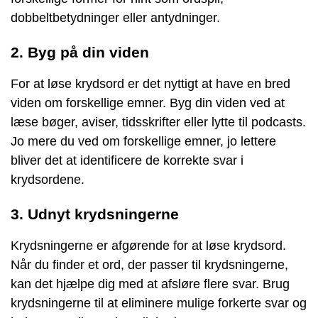
dobbeltbetydninger eller antydninger.
2. Byg på din viden
For at løse krydsord er det nyttigt at have en bred
viden om forskellige emner. Byg din viden ved at
læse bøger, aviser, tidsskrifter eller lytte til podcasts.
Jo mere du ved om forskellige emner, jo lettere
bliver det at identificere de korrekte svar i
krydsordene.
3. Udnyt krydsningerne
Krydsningerne er afgørende for at løse krydsord.
Når du finder et ord, der passer til krydsningerne,
kan det hjælpe dig med at afsløre flere svar. Brug
krydsningerne til at eliminere mulige forkerte svar og