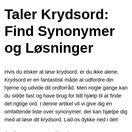
Taler Krydsord:
Find Synonymer
og Løsninger
Hvis du elsker at løse krydsord, er du ikke alene.
Krydsord er en fantastisk måde at udfordre din
hjerne og udvide dit ordforråd. Men nogle gange kan
du sidde fast og have brug for lidt hjælp til at finde
det rigtige ord. I denne artikel vil vi give dig en
omfattende liste over synonymer, der kan hjælpe dig
med at løse dit krydsord. Lad os dykke ned i det!