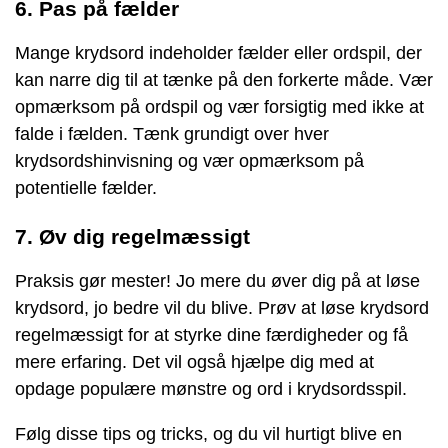
6. Pas på fælder
Mange krydsord indeholder fælder eller ordspil, der
kan narre dig til at tænke på den forkerte måde. Vær
opmærksom på ordspil og vær forsigtig med ikke at
falde i fælden. Tænk grundigt over hver
krydsordshinvisning og vær opmærksom på
potentielle fælder.
7. Øv dig regelmæssigt
Praksis gør mester! Jo mere du øver dig på at løse
krydsord, jo bedre vil du blive. Prøv at løse krydsord
regelmæssigt for at styrke dine færdigheder og få
mere erfaring. Det vil også hjælpe dig med at
opdage populære mønstre og ord i krydsordsspil.
Følg disse tips og tricks, og du vil hurtigt blive en