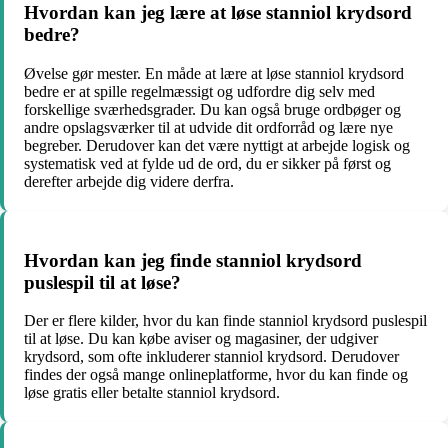
Hvordan kan jeg lære at løse stanniol krydsord
bedre?
Øvelse gør mester. En måde at lære at løse stanniol krydsord
bedre er at spille regelmæssigt og udfordre dig selv med
forskellige sværhedsgrader. Du kan også bruge ordbøger og
andre opslagsværker til at udvide dit ordforråd og lære nye
begreber. Derudover kan det være nyttigt at arbejde logisk og
systematisk ved at fylde ud de ord, du er sikker på først og
derefter arbejde dig videre derfra.
Hvordan kan jeg finde stanniol krydsord
puslespil til at løse?
Der er flere kilder, hvor du kan finde stanniol krydsord puslespil
til at løse. Du kan købe aviser og magasiner, der udgiver
krydsord, som ofte inkluderer stanniol krydsord. Derudover
findes der også mange onlineplatforme, hvor du kan finde og
løse gratis eller betalte stanniol krydsord.