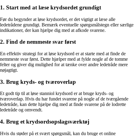
1. Start med at læse krydsordet grundigt
Før du begynder at løse krydsordet, er det vigtigt at læse alle
ledetrådene grundigt. Bemærk eventuelle spørgsmålstegn eller særlige
indikationer, der kan hjælpe dig med at afkode svarene.
2. Find de nemmeste svar først
En effektiv strategi for at løse krydsord er at starte med at finde de
nemmeste svar først. Dette hjælper med at fylde nogle af de tomme
felter og giver dig mulighed for at tænke over andre ledetråde mere
nøjagtigt.
3. Brug kryds- og tværoverlap
Et godt tip til at løse stanniol krydsord er at bruge kryds- og
tværoverlap. Hvis du har fundet svarene på nogle af de tværgående
ledetråde, kan dette hjælpe dig med at finde svarene på de lodrette
ledetråde og omvendt.
4. Brug et krydsordsopslagsværktøj
Hvis du støder på et svært spørgsmål, kan du bruge et online