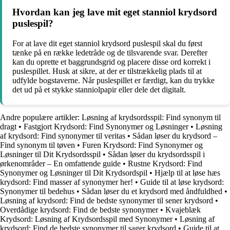
Hvordan kan jeg lave mit eget stanniol krydsord
puslespil?
For at lave dit eget stanniol krydsord puslespil skal du først
tænke på en række ledetråde og de tilsvarende svar. Derefter
kan du oprette et baggrundsgrid og placere disse ord korrekt i
puslespillet. Husk at sikre, at der er tilstrækkelig plads til at
udfylde bogstaverne. Når puslespillet er færdigt, kan du trykke
det ud på et stykke stanniolpapir eller dele det digitalt.
Andre populære artikler:
Løsning af krydsordsspil: Find synonym til
dragt
•
Fastgjort Krydsord: Find Synonymer og Løsninger
•
Løsning
af krydsord: Find synonymer til veritas
•
Sådan løser du krydsord –
Find synonym til tøven
•
Furen Krydsord: Find Synonymer og
Løsninger til Dit Krydsordsspil
•
Sådan løser du krydsordsspil i
ørkenområder – En omfattende guide
•
Rustne Krydsord: Find
Synonymer og Løsninger til Dit Krydsordspil
•
Hjælp til at løse hæs
krydsord: Find masser af synonymer her!
•
Guide til at løse krydsord:
Synonymer til bedehus
•
Sådan løser du et krydsord med åndfuldhed
•
Løsning af krydsord: Find de bedste synonymer til sener krydsord
•
Overdådige krydsord: Find de bedste synonymer
•
Kvajeblæk
Krydsord: Løsning af Krydsordsspil med Synonymer
•
Løsning af
krydsord: Find de bedste synonymer til sager krydsord
•
Guide til at