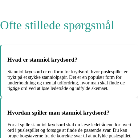
Ofte stillede spørgsmål
Hvad er stanniol krydsord?
Stanniol krydsord er en form for krydsord, hvor puslespillet er
trykt på et stykke stanniolpapir. Det er en populær form for
underholdning og mental udfordring, hvor man skal finde de
rigtige ord ved at løse ledetråde og udfylde skemaet.
Hvordan spiller man stanniol krydsord?
For at spille stanniol krydsord skal du læse ledetrådene for hvert
ord i puslespillet og forsøge at finde de passende svar. Du kan
bruge bogstaverne fra de korrekte svar til at udfylde puslespillet,