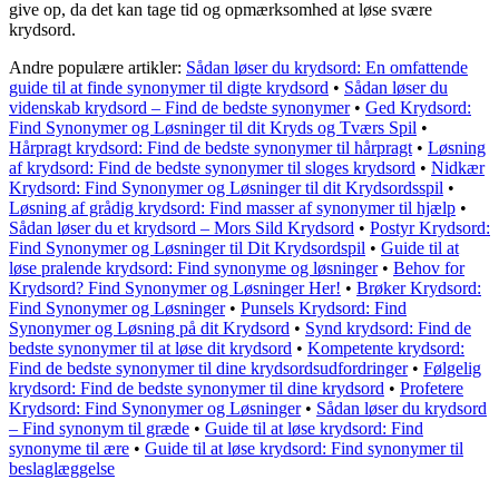
give op, da det kan tage tid og opmærksomhed at løse svære
krydsord.
Andre populære artikler:
Sådan løser du krydsord: En omfattende
guide til at finde synonymer til digte krydsord
•
Sådan løser du
videnskab krydsord – Find de bedste synonymer
•
Ged Krydsord:
Find Synonymer og Løsninger til dit Kryds og Tværs Spil
•
Hårpragt krydsord: Find de bedste synonymer til hårpragt
•
Løsning
af krydsord: Find de bedste synonymer til sloges krydsord
•
Nidkær
Krydsord: Find Synonymer og Løsninger til dit Krydsordsspil
•
Løsning af grådig krydsord: Find masser af synonymer til hjælp
•
Sådan løser du et krydsord – Mors Sild Krydsord
•
Postyr Krydsord:
Find Synonymer og Løsninger til Dit Krydsordspil
•
Guide til at
løse pralende krydsord: Find synonyme og løsninger
•
Behov for
Krydsord? Find Synonymer og Løsninger Her!
•
Brøker Krydsord:
Find Synonymer og Løsninger
•
Punsels Krydsord: Find
Synonymer og Løsning på dit Krydsord
•
Synd krydsord: Find de
bedste synonymer til at løse dit krydsord
•
Kompetente krydsord:
Find de bedste synonymer til dine krydsordsudfordringer
•
Følgelig
krydsord: Find de bedste synonymer til dine krydsord
•
Profetere
Krydsord: Find Synonymer og Løsninger
•
Sådan løser du krydsord
– Find synonym til græde
•
Guide til at løse krydsord: Find
synonyme til ære
•
Guide til at løse krydsord: Find synonymer til
beslaglæggelse