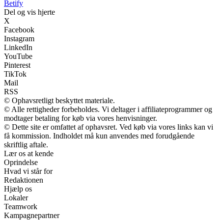
B
etify
Del og vis hjerte
X
Facebook
Instagram
LinkedIn
YouTube
Pinterest
TikTok
Mail
RSS
© Ophavsretligt beskyttet materiale.
© Alle rettigheder forbeholdes. Vi deltager i affiliateprogrammer og
modtager betaling for køb via vores henvisninger.
© Dette site er omfattet af ophavsret. Ved køb via vores links kan vi
få kommission. Indholdet må kun anvendes med forudgående
skriftlig aftale.
Lær os at kende
Oprindelse
Hvad vi står for
Redaktionen
Hjælp os
Lokaler
Teamwork
Kampagnepartner