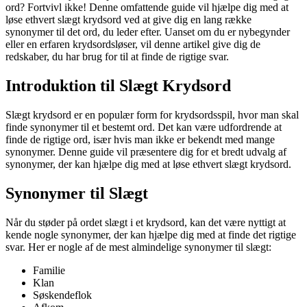
ord? Fortvivl ikke! Denne omfattende guide vil hjælpe dig med at
løse ethvert slægt krydsord ved at give dig en lang række
synonymer til det ord, du leder efter. Uanset om du er nybegynder
eller en erfaren krydsordsløser, vil denne artikel give dig de
redskaber, du har brug for til at finde de rigtige svar.
Introduktion til Slægt Krydsord
Slægt krydsord er en populær form for krydsordsspil, hvor man skal
finde synonymer til et bestemt ord. Det kan være udfordrende at
finde de rigtige ord, især hvis man ikke er bekendt med mange
synonymer. Denne guide vil præsentere dig for et bredt udvalg af
synonymer, der kan hjælpe dig med at løse ethvert slægt krydsord.
Synonymer til Slægt
Når du støder på ordet slægt i et krydsord, kan det være nyttigt at
kende nogle synonymer, der kan hjælpe dig med at finde det rigtige
svar. Her er nogle af de mest almindelige synonymer til slægt:
Familie
Klan
Søskendeflok