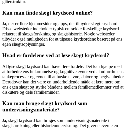
gitterstruktur.
Kan man finde slægt krydsord online?
Ja, der er flere hjemmesider og apps, der tilbyder slægt krydsord.
Disse websteder indeholder typisk en række forskellige krydsord
relateret til slægtsforskning og slægtshistorie. Nogle websteder
tilbyder også muligheden for at tilpasse krydsordene baseret på ens
egen slægtsoplysninger.
Hvad er fordelene ved at løse slægt krydsord?
At løse slægt krydsord kan have flere fordele. Det kan hjælpe med
at forbedre ens hukommelse og kognitive evner ved at udfordre ens
tankeprocesser og evnen til at huske navne, datoer og begivenheder.
Derudover kan det være en underholdende måde at lære mere om
ens egen slægt og styrke båndene mellem familiemedlemmer ved at
diskutere og dele familieminder.
Kan man bruge slægt krydsord som
undervisningsmateriale?
Ja, slægt krydsord kan bruges som undervisningsmateriale i
slægtsforskning eller historieundervisning. Det giver eleverne en