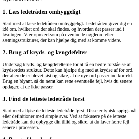
1. Læs ledetråden omhyggeligt
Start med at læse ledetråden omhyggeligt. Ledetråden giver dig en
idé om, hvilket ord der skal findes, og hvordan det passer ind i
løsningen. Vær opmærksom på eventuelle nøgleord eller
sætningsstrukturer, der kan hjælpe dig med at komme videre.
2. Brug af kryds- og længdefelter
Undersøg kryds- og længdefelterne for at få en bedre forståelse af
krydsordets struktur. Dette kan hjælpe dig med at krydse af for ord,
der allerede er blevet løst og sikre, at de nye ord passer ind korrekt.
Brug en blyant, så du nemt kan rette eventuelle fejl, hvis du senere
opdager, at de ikke passer.
3. Find de letteste ledetråde først
Start med at løse de letteste ledetråde først. Disse er typisk spørgsmål
eller definitioner med simple svar. Ved at fokusere på de letteste
ledetråde kan du opbygge din tillid og sikre, at du laver færre fejl
senere i processen.