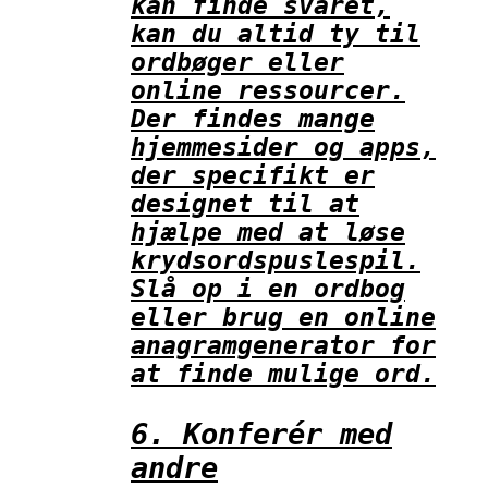
kan finde svaret,
kan du altid ty til
ordbøger eller
online ressourcer.
Der findes mange
hjemmesider og apps,
der specifikt er
designet til at
hjælpe med at løse
krydsordspuslespil.
Slå op i en ordbog
eller brug en online
anagramgenerator for
at finde mulige ord.
6. Konferér med
andre