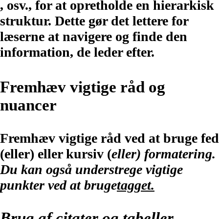
, osv., for at opretholde en hierarkisk
struktur. Dette gør det lettere for
læserne at navigere og finde den
information, de leder efter.
Fremhæv vigtige råd og
nuancer
Fremhæv vigtige råd ved at bruge fed
(
eller
) eller kursiv (
eller
) formatering.
Du kan også understrege vigtige
punkter ved at bruge
tagget.
Brug af citater og tabeller