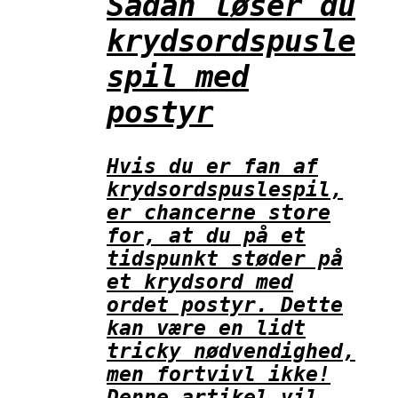
Sådan løser du
krydsordspusle
spil med
postyr
Hvis du er fan af
krydsordspuslespil,
er chancerne store
for, at du på et
tidspunkt støder på
et krydsord med
ordet postyr. Dette
kan være en lidt
tricky nødvendighed,
men fortvivl ikke!
Denne artikel vil