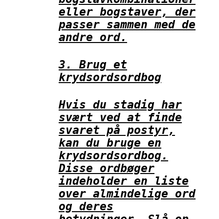
eller bogstaver, der
passer sammen med de
andre ord.
3. Brug et
krydsordsordbog
Hvis du stadig har
svært ved at finde
svaret på postyr,
kan du bruge en
krydsordsordbog.
Disse ordbøger
indeholder en liste
over almindelige ord
og deres