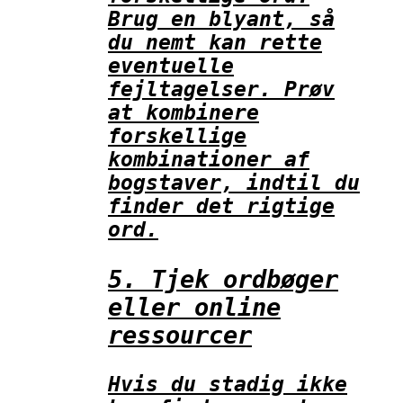
Brug en blyant, så
du nemt kan rette
eventuelle
fejltagelser. Prøv
at kombinere
forskellige
kombinationer af
bogstaver, indtil du
finder det rigtige
ord.
5. Tjek ordbøger
eller online
ressourcer
Hvis du stadig ikke