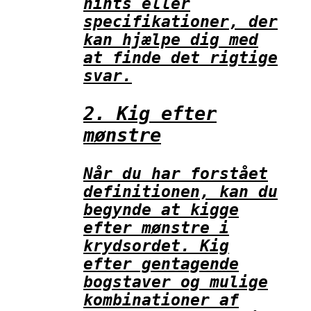
hints eller
specifikationer, der
kan hjælpe dig med
at finde det rigtige
svar.
2. Kig efter
mønstre
Når du har forstået
definitionen, kan du
begynde at kigge
efter mønstre i
krydsordet. Kig
efter gentagende
bogstaver og mulige
kombinationer af