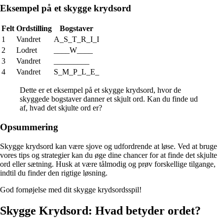
Eksempel på et skygge krydsord
Felt
Ordstilling
Bogstaver
1
Vandret
A_S_T_R_I_I
2
Lodret
____W____
3
Vandret
_________
4
Vandret
S_M_P_L_E_
Dette er et eksempel på et skygge krydsord, hvor de
skyggede bogstaver danner et skjult ord. Kan du finde ud
af, hvad det skjulte ord er?
Opsummering
Skygge krydsord kan være sjove og udfordrende at løse. Ved at bruge
vores tips og strategier kan du øge dine chancer for at finde det skjulte
ord eller sætning. Husk at være tålmodig og prøv forskellige tilgange,
indtil du finder den rigtige løsning.
God fornøjelse med dit skygge krydsordsspil!
Skygge Krydsord: Hvad betyder ordet?