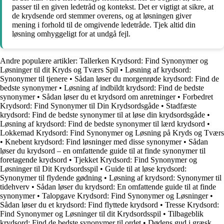
passer til en given ledetråd og kontekst. Det er vigtigt at sikre, at
de krydsende ord stemmer overens, og at løsningen giver
mening i forhold til de omgivende ledetråde. Tjek altid din
løsning omhyggeligt for at undgå fejl.
Andre populære artikler:
Tallerken Krydsord: Find Synonymer og
Løsninger til dit Kryds og Tværs Spil
•
Løsning af krydsord:
Synonymer til tjenere
•
Sådan løser du morgenrøde krydsord: Find de
bedste synonymer
•
Løsning af indbildt krydsord: Find de bedste
synonymer
•
Sådan løser du et krydsord om anretninger
•
Forbedret
Krydsord: Find Synonymer til Din Krydsordsgåde
•
Stadfæste
krydsord: Find de bedste synonymer til at løse din krydsordsgåde
•
Løsning af krydsord: Find de bedste synonymer til lærd krydsord
•
Lokkemad Krydsord: Find Synonymer og Løsning på Kryds og Tværs
•
Knebent krydsord: Find løsninger med disse synonymer
•
Sådan
løser du krydsord – en omfattende guide til at finde synonymer til
foretagende krydsord
•
Tjekket Krydsord: Find Synonymer og
Løsninger til Dit Krydsordsspil
•
Guide til at løse krydsord:
Synonymer til flydende gødning
•
Løsning af krydsord: Synonymer til
tidehverv
•
Sådan løser du krydsord: En omfattende guide til at finde
synonymer
•
Talopgave Krydsord: Find Synonymer og Løsninger
•
Sådan løser du et krydsord: Find flyttede krydsord
•
Tresse Krydsord:
Find Synonymer og Løsninger til dit Krydsordsspil
•
Tilbageblik
krydsord: Find de bedste synonymer til ordet
•
Dødens gud i græsk