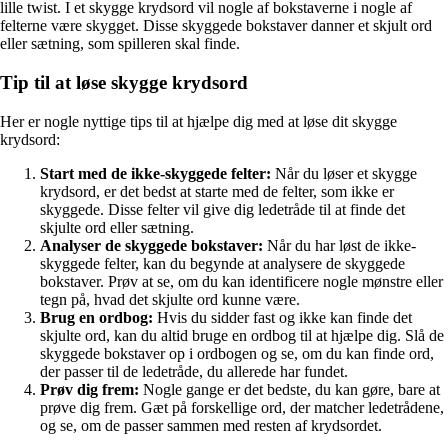
lille twist. I et skygge krydsord vil nogle af bokstaverne i nogle af
felterne være skygget. Disse skyggede bokstaver danner et skjult ord
eller sætning, som spilleren skal finde.
Tip til at løse skygge krydsord
Her er nogle nyttige tips til at hjælpe dig med at løse dit skygge
krydsord:
Start med de ikke-skyggede felter:
Når du løser et skygge
krydsord, er det bedst at starte med de felter, som ikke er
skyggede. Disse felter vil give dig ledetråde til at finde det
skjulte ord eller sætning.
Analyser de skyggede bokstaver:
Når du har løst de ikke-
skyggede felter, kan du begynde at analysere de skyggede
bokstaver. Prøv at se, om du kan identificere nogle mønstre eller
tegn på, hvad det skjulte ord kunne være.
Brug en ordbog:
Hvis du sidder fast og ikke kan finde det
skjulte ord, kan du altid bruge en ordbog til at hjælpe dig. Slå de
skyggede bokstaver op i ordbogen og se, om du kan finde ord,
der passer til de ledetråde, du allerede har fundet.
Prøv dig frem:
Nogle gange er det bedste, du kan gøre, bare at
prøve dig frem. Gæt på forskellige ord, der matcher ledetrådene,
og se, om de passer sammen med resten af krydsordet.