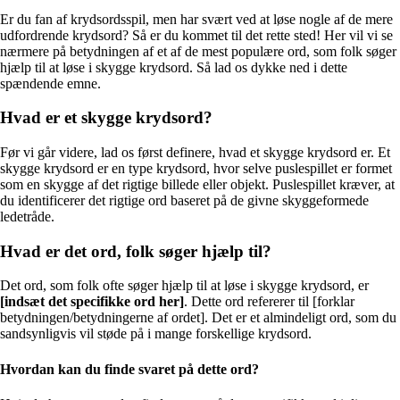
Er du fan af krydsordsspil, men har svært ved at løse nogle af de mere
udfordrende krydsord? Så er du kommet til det rette sted! Her vil vi se
nærmere på betydningen af et af de mest populære ord, som folk søger
hjælp til at løse i skygge krydsord. Så lad os dykke ned i dette
spændende emne.
Hvad er et skygge krydsord?
Før vi går videre, lad os først definere, hvad et skygge krydsord er. Et
skygge krydsord er en type krydsord, hvor selve puslespillet er formet
som en skygge af det rigtige billede eller objekt. Puslespillet kræver, at
du identificerer det rigtige ord baseret på de givne skyggeformede
ledetråde.
Hvad er det ord, folk søger hjælp til?
Det ord, som folk ofte søger hjælp til at løse i skygge krydsord, er
[indsæt det specifikke ord her]
. Dette ord refererer til [forklar
betydningen/betydningerne af ordet]. Det er et almindeligt ord, som du
sandsynligvis vil støde på i mange forskellige krydsord.
Hvordan kan du finde svaret på dette ord?