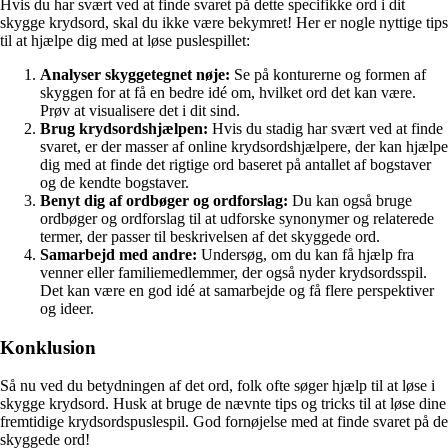
Hvis du har svært ved at finde svaret på dette specifikke ord i dit
skygge krydsord, skal du ikke være bekymret! Her er nogle nyttige tips
til at hjælpe dig med at løse puslespillet:
Analyser skyggetegnet nøje:
Se på konturerne og formen af
skyggen for at få en bedre idé om, hvilket ord det kan være.
Prøv at visualisere det i dit sind.
Brug krydsordshjælpen:
Hvis du stadig har svært ved at finde
svaret, er der masser af online krydsordshjælpere, der kan hjælpe
dig med at finde det rigtige ord baseret på antallet af bogstaver
og de kendte bogstaver.
Benyt dig af ordbøger og ordforslag:
Du kan også bruge
ordbøger og ordforslag til at udforske synonymer og relaterede
termer, der passer til beskrivelsen af det skyggede ord.
Samarbejd med andre:
Undersøg, om du kan få hjælp fra
venner eller familiemedlemmer, der også nyder krydsordsspil.
Det kan være en god idé at samarbejde og få flere perspektiver
og ideer.
Konklusion
Så nu ved du betydningen af det ord, folk ofte søger hjælp til at løse i
skygge krydsord. Husk at bruge de nævnte tips og tricks til at løse dine
fremtidige krydsordspuslespil. God fornøjelse med at finde svaret på de
skyggede ord!