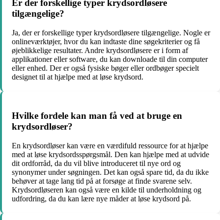
Er der forskellige typer krydsordløsere
tilgængelige?
Ja, der er forskellige typer krydsordløsere tilgængelige. Nogle er
onlineværktøjer, hvor du kan indtaste dine søgekriterier og få
øjeblikkelige resultater. Andre krydsordløsere er i form af
applikationer eller software, du kan downloade til din computer
eller enhed. Der er også fysiske bøger eller ordbøger specielt
designet til at hjælpe med at løse krydsord.
Hvilke fordele kan man få ved at bruge en
krydsordløser?
En krydsordløser kan være en værdifuld ressource for at hjælpe
med at løse krydsordsspørgsmål. Den kan hjælpe med at udvide
dit ordforråd, da du vil blive introduceret til nye ord og
synonymer under søgningen. Det kan også spare tid, da du ikke
behøver at tage lang tid på at forsøge at finde svarene selv.
Krydsordløseren kan også være en kilde til underholdning og
udfordring, da du kan lære nye måder at løse krydsord på.