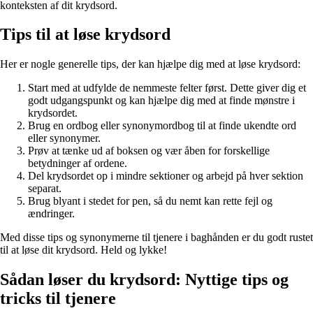
konteksten af dit krydsord.
Tips til at løse krydsord
Her er nogle generelle tips, der kan hjælpe dig med at løse krydsord:
Start med at udfylde de nemmeste felter først. Dette giver dig et
godt udgangspunkt og kan hjælpe dig med at finde mønstre i
krydsordet.
Brug en ordbog eller synonymordbog til at finde ukendte ord
eller synonymer.
Prøv at tænke ud af boksen og vær åben for forskellige
betydninger af ordene.
Del krydsordet op i mindre sektioner og arbejd på hver sektion
separat.
Brug blyant i stedet for pen, så du nemt kan rette fejl og
ændringer.
Med disse tips og synonymerne til tjenere i baghånden er du godt rustet
til at løse dit krydsord. Held og lykke!
Sådan løser du krydsord: Nyttige tips og
tricks til tjenere