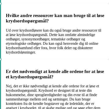
Hvilke andre ressourcer kan man bruge til at løse
krydsordsspørgsmål?
Ud over krydsordløsere kan du også bruge andre ressourcer til
at løse krydsordsspørgsmål. Dette kan omfatte almindelige
ordbøger, synonymordbøger, tematiske ordbøger og
etymologiske ordbøger. Du kan også henvende dig til online
krydsordsamfund eller fora, hvor folk deler og diskuterer
krydsordsløsninger.
Er det nødvendigt at kende alle ordene for at løse
et krydsordsspørgsmål?
Nej, det er ikke nødvendigt at kende alle ordene for at løse et
krydsordsspørgsmål. Krydsord er designet til at teste din
hukommelse, dine sprogfærdigheder og din evne til at finde
sammenhænge mellem ord og sætninger. Du kan bruge
konteksten fra de kendte bogstaver og de ledetråde, der er
angivet i krydsordet, til at skabe mulige ord og søge efter dem