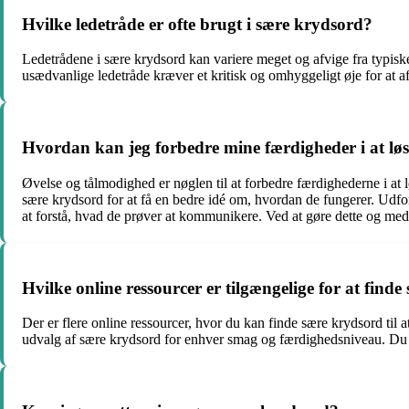
Hvilke ledetråde er ofte brugt i sære krydsord?
Ledetrådene i sære krydsord kan variere meget og afvige fra typis
usædvanlige ledetråde kræver et kritisk og omhyggeligt øje for at af
Hvordan kan jeg forbedre mine færdigheder i at lø
Øvelse og tålmodighed er nøglen til at forbedre færdighederne i at 
sære krydsord for at få en bedre idé om, hvordan de fungerer. Udfo
at forstå, hvad de prøver at kommunikere. Ved at gøre dette og med p
Hvilke online ressourcer er tilgængelige for at find
Der er flere online ressourcer, hvor du kan finde sære krydsord ti
udvalg af sære krydsord for enhver smag og færdighedsniveau. Du k