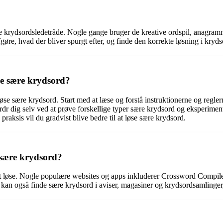
ke krydsordsledetråde. Nogle gange bruger de kreative ordspil, anagram
gøre, hvad der bliver spurgt efter, og finde den korrekte løsning i kryds
se sære krydsord?
løse sære krydsord. Start med at læse og forstå instruktionerne og regle
rdr dig selv ved at prøve forskellige typer sære krydsord og eksperimen
raksis vil du gradvist blive bedre til at løse sære krydsord.
e sære krydsord?
l at løse. Nogle populære websites og apps inkluderer Crossword Compil
an også finde sære krydsord i aviser, magasiner og krydsordsamlinger