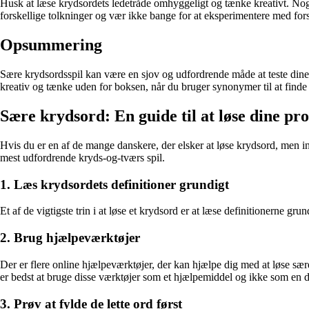
Husk at læse krydsordets ledetråde omhyggeligt og tænke kreativt. Nog
forskellige tolkninger og vær ikke bange for at eksperimentere med for
Opsummering
Sære krydsordsspil kan være en sjov og udfordrende måde at teste dine
kreativ og tænke uden for boksen, når du bruger synonymer til at finde 
Sære krydsord: En guide til at løse dine p
Hvis du er en af de mange danskere, der elsker at løse krydsord, men indi
mest udfordrende kryds-og-tværs spil.
1. Læs krydsordets definitioner grundigt
Et af de vigtigste trin i at løse et krydsord er at læse definitionerne g
2. Brug hjælpeværktøjer
Der er flere online hjælpeværktøjer, der kan hjælpe dig med at løse sæ
er bedst at bruge disse værktøjer som et hjælpemiddel og ikke som en d
3. Prøv at fylde de lette ord først