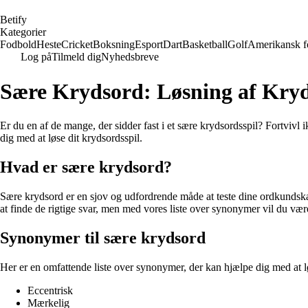
B
etify
Kategorier
Fodbold
Heste
Cricket
Boksning
Esport
Dart
Basketball
Golf
Amerikansk f
Log på
Tilmeld dig
Nyhedsbreve
Sære Krydsord: Løsning af Kry
Er du en af de mange, der sidder fast i et sære krydsordsspil? Fortvivl i
dig med at løse dit krydsordsspil.
Hvad er sære krydsord?
Sære krydsord er en sjov og udfordrende måde at teste dine ordkundskab
at finde de rigtige svar, men med vores liste over synonymer vil du være 
Synonymer til sære krydsord
Her er en omfattende liste over synonymer, der kan hjælpe dig med at lø
Eccentrisk
Mærkelig