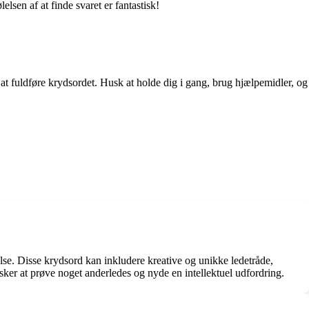
lsen af at finde svaret er fantastisk!
at fuldføre krydsordet. Husk at holde dig i gang, brug hjælpemidler, og
se. Disse krydsord kan inkludere kreative og unikke ledetråde,
sker at prøve noget anderledes og nyde en intellektuel udfordring.