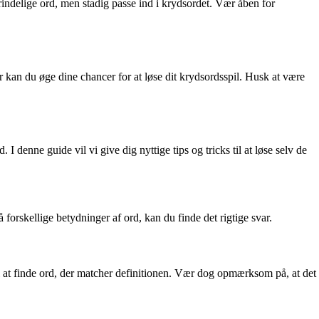
ndelige ord, men stadig passe ind i krydsordet. Vær åben for
kan du øge dine chancer for at løse dit krydsordsspil. Husk at være
I denne guide vil vi give dig nyttige tips og tricks til at løse selv de
 forskellige betydninger af ord, kan du finde det rigtige svar.
il at finde ord, der matcher definitionen. Vær dog opmærksom på, at det