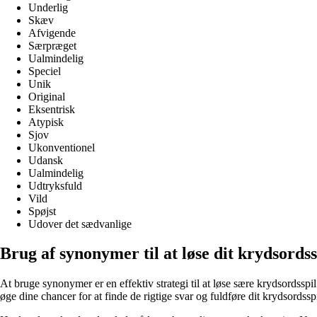
Underlig
Skæv
Afvigende
Særpræget
Ualmindelig
Speciel
Unik
Original
Eksentrisk
Atypisk
Sjov
Ukonventionel
Udansk
Ualmindelig
Udtryksfuld
Vild
Spøjst
Udover det sædvanlige
Brug af synonymer til at løse dit krydsordss
At bruge synonymer er en effektiv strategi til at løse sære krydsordssp
øge dine chancer for at finde de rigtige svar og fuldføre dit krydsordsspi