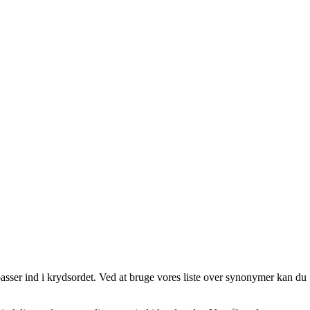
 passer ind i krydsordet. Ved at bruge vores liste over synonymer kan du